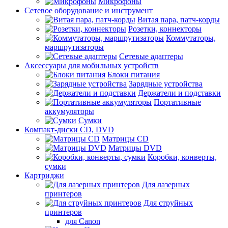
Микрофоны
Сетевое оборудование и инструмент
Витая пара, патч-корды
Розетки, коннекторы
Коммутаторы,
маршрутизаторы
Сетевые адаптеры
Аксессуары для мобильных устройств
Блоки питания
Зарядные устройства
Держатели и подставки
Портативные
аккумуляторы
Сумки
Компакт-диски CD, DVD
Матрицы CD
Матрицы DVD
Коробки, конверты,
сумки
Картриджи
Для лазерных
принтеров
Для струйных
принтеров
для Canon