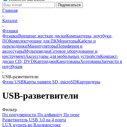
Главная
-
Каталог
-
Флэшки
Флэшки
Внешние жесткие диски
Компьютеры, ноутбуки,
ПО
Комплектующие для ПК
Мониторы
Кабели и
переходники
Манипуляторы
Периферия и
аксессуары
Мультимедиа
Сетевое оборудование и
инструмент
Аксессуары для мобильных устройств
Компакт-
диски CD, DVD
Картриджи
Канцтовары
Хозтовары
Запчасти к
ноутбукам
-
USB-разветвители
Флэш USB
Карты памяти SD, microSD
Картридеры
USB-разветвители
Фильтр
По популярности
По алфавиту
По цене
Разветвитель USB 3.0 на 4 порта
LUX купить во Владивостоке