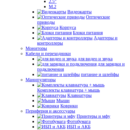
2.5"
M.2
Видеокарты
Оптические
приводы
Корпуса
Блоки питания
Адаптеры и
контроллеры
Мониторы
Кабели и переходники
для видео и звука
для зарядки и
подключения
питание и шлейфы
Манипуляторы
Комплекты клавиатура + мышь
Клавиатуры
Мыши
Коврики
Периферия и аксессуары
Принтеры и мфу
Фотобумага
ИБП и АКБ