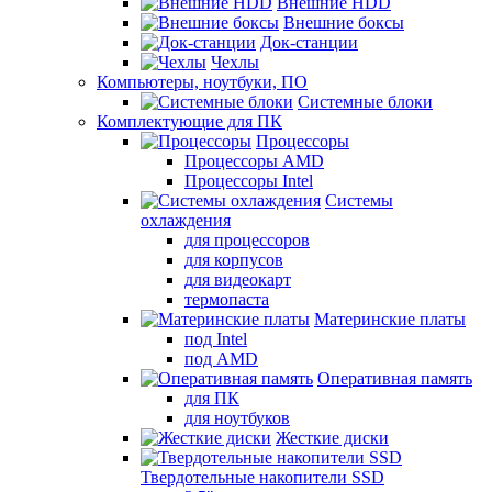
Внешние HDD
Внешние боксы
Док-станции
Чехлы
Компьютеры, ноутбуки, ПО
Системные блоки
Комплектующие для ПК
Процессоры
Процессоры AMD
Процессоры Intel
Системы
охлаждения
для процессоров
для корпусов
для видеокарт
термопаста
Материнские платы
под Intel
под AMD
Оперативная память
для ПК
для ноутбуков
Жесткие диски
Твердотельные накопители SSD