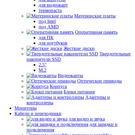
для видеокарт
термопаста
Материнские платы
под Intel
под AMD
Оперативная память
для ПК
для ноутбуков
Жесткие диски
Твердотельные
накопители SSD
2.5"
M.2
Видеокарты
Оптические приводы
Корпуса
Блоки питания
Адаптеры и
контроллеры
Мониторы
Кабели и переходники
для видео и звука
для зарядки и
подключения