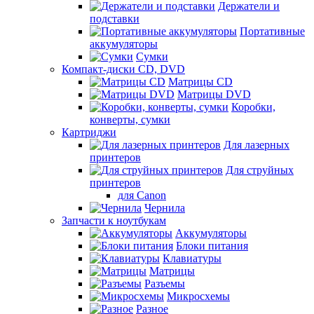
Держатели и
подставки
Портативные
аккумуляторы
Сумки
Компакт-диски CD, DVD
Матрицы CD
Матрицы DVD
Коробки,
конверты, сумки
Картриджи
Для лазерных
принтеров
Для струйных
принтеров
для Canon
Чернила
Запчасти к ноутбукам
Аккумуляторы
Блоки питания
Клавиатуры
Матрицы
Разъемы
Микросхемы
Разное