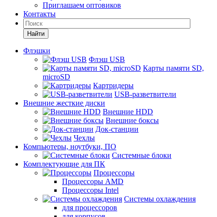
Приглашаем оптовиков
Контакты
Найти
Флэшки
Флэш USB
Карты памяти SD,
microSD
Картридеры
USB-разветвители
Внешние жесткие диски
Внешние HDD
Внешние боксы
Док-станции
Чехлы
Компьютеры, ноутбуки, ПО
Системные блоки
Комплектующие для ПК
Процессоры
Процессоры AMD
Процессоры Intel
Системы охлаждения
для процессоров
для корпусов