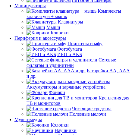
питание и шлейфы
Манипуляторы
Комплекты
клавиатура + мышь
Клавиатуры
Мыши
Коврики
Периферия и аксессуары
Принтеры и мфу
Фотобумага
ИБП и АКБ
Сетевые
фильтры и удлинители
Батарейки АА, ААА
и др.
Аккумуляторы и зарядные устройства
Фонари
Крепления для
ТВ и мониторов
Чистящие средства
Полезные мелочи
Мультимедиа
Колонки
Наушники