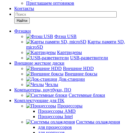
Приглашаем оптовиков
Контакты
Найти
Флэшки
Флэш USB
Карты памяти SD,
microSD
Картридеры
USB-разветвители
Внешние жесткие диски
Внешние HDD
Внешние боксы
Док-станции
Чехлы
Компьютеры, ноутбуки, ПО
Системные блоки
Комплектующие для ПК
Процессоры
Процессоры AMD
Процессоры Intel
Системы охлаждения
для процессоров
для корпусов