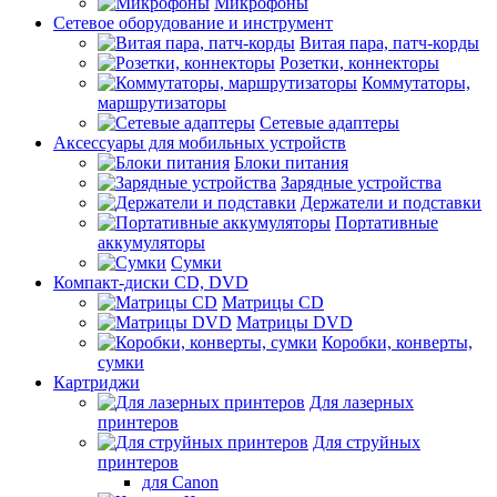
Микрофоны
Сетевое оборудование и инструмент
Витая пара, патч-корды
Розетки, коннекторы
Коммутаторы,
маршрутизаторы
Сетевые адаптеры
Аксессуары для мобильных устройств
Блоки питания
Зарядные устройства
Держатели и подставки
Портативные
аккумуляторы
Сумки
Компакт-диски CD, DVD
Матрицы CD
Матрицы DVD
Коробки, конверты,
сумки
Картриджи
Для лазерных
принтеров
Для струйных
принтеров
для Canon