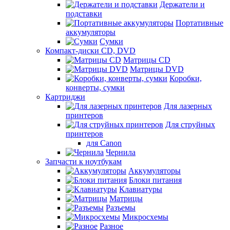
Держатели и
подставки
Портативные
аккумуляторы
Сумки
Компакт-диски CD, DVD
Матрицы CD
Матрицы DVD
Коробки,
конверты, сумки
Картриджи
Для лазерных
принтеров
Для струйных
принтеров
для Canon
Чернила
Запчасти к ноутбукам
Аккумуляторы
Блоки питания
Клавиатуры
Матрицы
Разъемы
Микросхемы
Разное