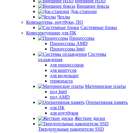
Внешние HDD
Внешние боксы
Док-станции
Чехлы
Компьютеры, ноутбуки, ПО
Системные блоки
Комплектующие для ПК
Процессоры
Процессоры AMD
Процессоры Intel
Системы
охлаждения
для процессоров
для корпусов
для видеокарт
термопаста
Материнские платы
под Intel
под AMD
Оперативная память
для ПК
для ноутбуков
Жесткие диски
Твердотельные накопители SSD