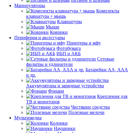
питание и шлейфы
Манипуляторы
Комплекты
клавиатура + мышь
Клавиатуры
Мыши
Коврики
Периферия и аксессуары
Принтеры и мфу
Фотобумага
ИБП и АКБ
Сетевые
фильтры и удлинители
Батарейки АА, ААА
и др.
Аккумуляторы и зарядные устройства
Фонари
Крепления для
ТВ и мониторов
Чистящие средства
Полезные мелочи
Мультимедиа
Колонки
Наушники