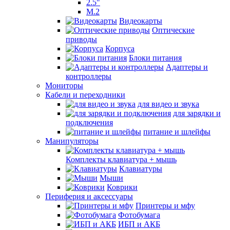
2.5"
M.2
Видеокарты
Оптические
приводы
Корпуса
Блоки питания
Адаптеры и
контроллеры
Мониторы
Кабели и переходники
для видео и звука
для зарядки и
подключения
питание и шлейфы
Манипуляторы
Комплекты клавиатура + мышь
Клавиатуры
Мыши
Коврики
Периферия и аксессуары
Принтеры и мфу
Фотобумага
ИБП и АКБ