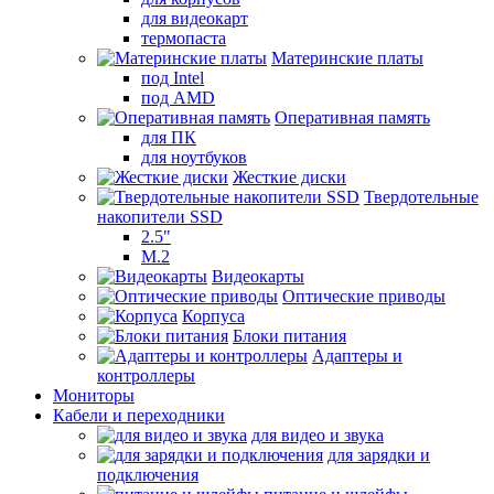
для видеокарт
термопаста
Материнские платы
под Intel
под AMD
Оперативная память
для ПК
для ноутбуков
Жесткие диски
Твердотельные
накопители SSD
2.5"
M.2
Видеокарты
Оптические приводы
Корпуса
Блоки питания
Адаптеры и
контроллеры
Мониторы
Кабели и переходники
для видео и звука
для зарядки и
подключения