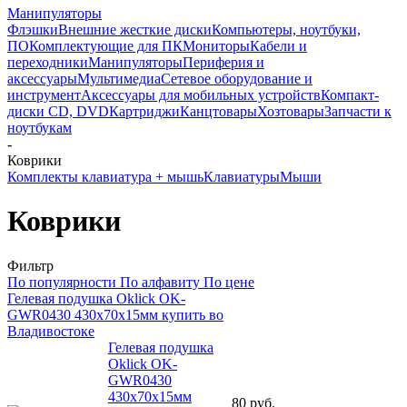
Манипуляторы
Флэшки
Внешние жесткие диски
Компьютеры, ноутбуки,
ПО
Комплектующие для ПК
Мониторы
Кабели и
переходники
Манипуляторы
Периферия и
аксессуары
Мультимедиа
Сетевое оборудование и
инструмент
Аксессуары для мобильных устройств
Компакт-
диски CD, DVD
Картриджи
Канцтовары
Хозтовары
Запчасти к
ноутбукам
-
Коврики
Комплекты клавиатура + мышь
Клавиатуры
Мыши
Коврики
Фильтр
По популярности
По алфавиту
По цене
Гелевая подушка Oklick OK-
GWR0430 430x70x15мм купить во
Владивостоке
Гелевая подушка
Oklick OK-
GWR0430
430x70x15мм
80
руб.