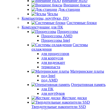
Внешние HDD
Внешние боксы
Док-станции
Чехлы
Компьютеры, ноутбуки, ПО
Системные блоки
Комплектующие для ПК
Процессоры
Процессоры AMD
Процессоры Intel
Системы
охлаждения
для процессоров
для корпусов
для видеокарт
термопаста
Материнские платы
под Intel
под AMD
Оперативная память
для ПК
для ноутбуков
Жесткие диски
Твердотельные накопители SSD