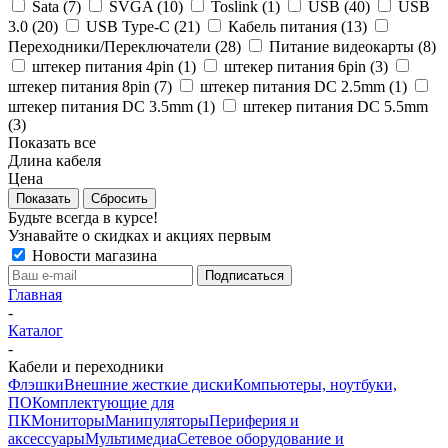
Sata (
7
)
SVGA (
10
)
Toslink (
1
)
USB (
40
)
USB
3.0 (
20
)
USB Type-C (
21
)
Кабель питания (
13
)
Переходники/Переключатели (
28
)
Питание видеокарты (
8
)
штекер питания 4pin (
1
)
штекер питания 6pin (
3
)
штекер питания 8pin (
7
)
штекер питания DC 2.5mm (
1
)
штекер питания DC 3.5mm (
1
)
штекер питания DC 5.5mm
(
3
)
Показать все
Длина кабеля
Цена
Сбросить
Будьте всегда в курсе!
Узнавайте о скидках и акциях первым
Новости магазина
Главная
-
Каталог
-
Кабели и переходники
Флэшки
Внешние жесткие диски
Компьютеры, ноутбуки,
ПО
Комплектующие для
ПК
Мониторы
Манипуляторы
Периферия и
аксессуары
Мультимедиа
Сетевое оборудование и