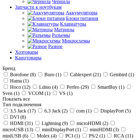
Чернила
Запчасти к ноутбукам
Аккумуляторы
Блоки питания
Клавиатуры
Матрицы
Разъемы
Микросхемы
Разное
Хозтовары
Канцтовары
Бренд
Borofone (
8
)
Buro (
1
)
Cablexpert (
21
)
Gembird (
1
)
Hama (
1
)
Hoco (
12
)
Ldnio (
4
)
Perfeo (
29
)
SmartBuy (
1
)
Sven (
1
)
VCOM (
1
)
VS (
1
)
Показать все
Тип подключения
3,5 Jack (
17
)
6,3 Jack (
2
)
com (
1
)
DisplayPort (
5
)
DVI (
8
)
HDMI (
31
)
Lightning (
9
)
microHDMI (
2
)
microUSB (
13
)
miniDisplayPort (
1
)
miniHDMI (
3
)
miniUSB (
6
)
Molex (
4
)
PCI (
1
)
PS/2 (
1
)
RCA (
11
)