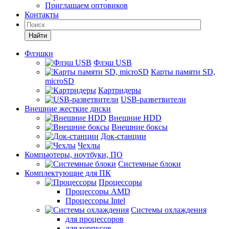
Приглашаем оптовиков
Контакты
Найти
Флэшки
Флэш USB
Карты памяти SD,
microSD
Картридеры
USB-разветвители
Внешние жесткие диски
Внешние HDD
Внешние боксы
Док-станции
Чехлы
Компьютеры, ноутбуки, ПО
Системные блоки
Комплектующие для ПК
Процессоры
Процессоры AMD
Процессоры Intel
Системы охлаждения
для процессоров
для корпусов