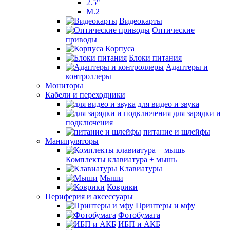
2.5"
M.2
Видеокарты
Оптические
приводы
Корпуса
Блоки питания
Адаптеры и
контроллеры
Мониторы
Кабели и переходники
для видео и звука
для зарядки и
подключения
питание и шлейфы
Манипуляторы
Комплекты клавиатура + мышь
Клавиатуры
Мыши
Коврики
Периферия и аксессуары
Принтеры и мфу
Фотобумага
ИБП и АКБ