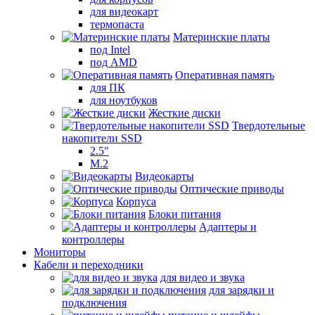
для видеокарт
термопаста
Материнские платы
под Intel
под AMD
Оперативная память
для ПК
для ноутбуков
Жесткие диски
Твердотельные
накопители SSD
2.5"
M.2
Видеокарты
Оптические приводы
Корпуса
Блоки питания
Адаптеры и
контроллеры
Мониторы
Кабели и переходники
для видео и звука
для зарядки и
подключения