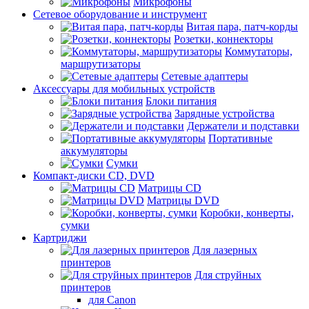
Микрофоны
Сетевое оборудование и инструмент
Витая пара, патч-корды
Розетки, коннекторы
Коммутаторы,
маршрутизаторы
Сетевые адаптеры
Аксессуары для мобильных устройств
Блоки питания
Зарядные устройства
Держатели и подставки
Портативные
аккумуляторы
Сумки
Компакт-диски CD, DVD
Матрицы CD
Матрицы DVD
Коробки, конверты,
сумки
Картриджи
Для лазерных
принтеров
Для струйных
принтеров
для Canon