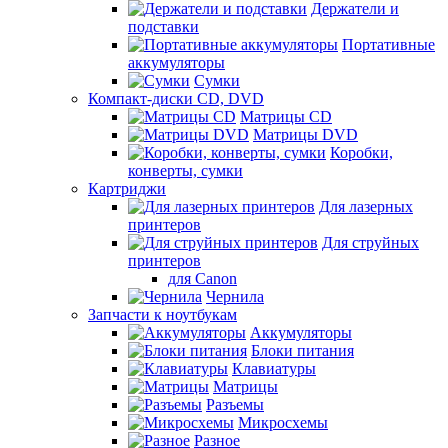
Держатели и
подставки
Портативные
аккумуляторы
Сумки
Компакт-диски CD, DVD
Матрицы CD
Матрицы DVD
Коробки,
конверты, сумки
Картриджи
Для лазерных
принтеров
Для струйных
принтеров
для Canon
Чернила
Запчасти к ноутбукам
Аккумуляторы
Блоки питания
Клавиатуры
Матрицы
Разъемы
Микросхемы
Разное