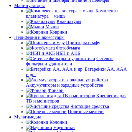
питание и шлейфы
Манипуляторы
Комплекты
клавиатура + мышь
Клавиатуры
Мыши
Коврики
Периферия и аксессуары
Принтеры и мфу
Фотобумага
ИБП и АКБ
Сетевые
фильтры и удлинители
Батарейки АА, ААА
и др.
Аккумуляторы и зарядные устройства
Фонари
Крепления для
ТВ и мониторов
Чистящие средства
Полезные мелочи
Мультимедиа
Колонки
Наушники