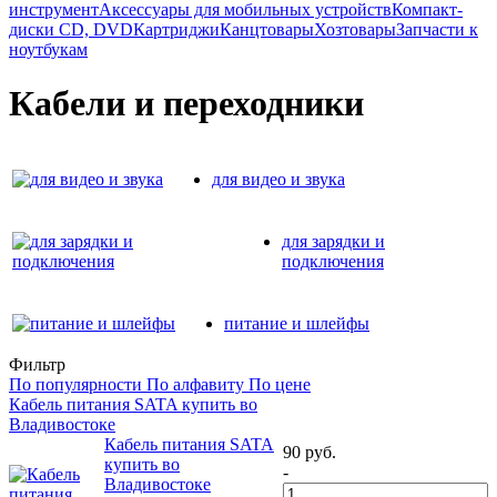
инструмент
Аксессуары для мобильных устройств
Компакт-
диски CD, DVD
Картриджи
Канцтовары
Хозтовары
Запчасти к
ноутбукам
Кабели и переходники
для видео и звука
для зарядки и
подключения
питание и шлейфы
Фильтр
По популярности
По алфавиту
По цене
Кабель питания SATA купить во
Владивостоке
Кабель питания SATA
90
руб.
купить во
-
Владивостоке