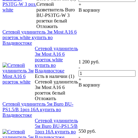
Сетевой
+
разветвитель Buro
В корзину
BU-PS3TG-W 3
розетки белый
Отложить
Сетевой удлинитель 3м Most A16 6
розеток white купить во
Владивостоке
Сетевой удлинитель
3м Most A16 6
розеток white
1 200
руб.
купить во
-
Владивостоке
Есть в наличии (1)
+
Сетевой удлинитель
В корзину
3м Most A16 6
розеток белый
Отложить
Сетевой удлинитель 5м Buro BU-
PS1.5/B 1роз 16A купить во
Владивостоке
Сетевой удлинитель
5м Buro BU-PS1.5/B
550
руб.
1роз 16A купить во
-
Владивостоке