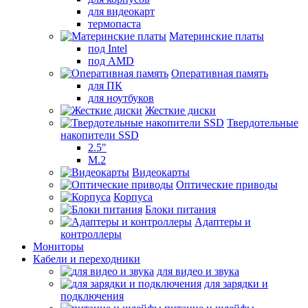
для видеокарт
термопаста
Материнские платы
под Intel
под AMD
Оперативная память
для ПК
для ноутбуков
Жесткие диски
Твердотельные
накопители SSD
2.5"
M.2
Видеокарты
Оптические приводы
Корпуса
Блоки питания
Адаптеры и
контроллеры
Мониторы
Кабели и переходники
для видео и звука
для зарядки и
подключения