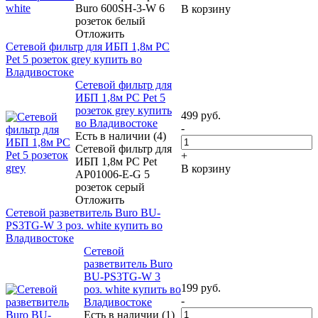
Buro 600SH-3-W 6
В корзину
розеток белый
Отложить
Сетевой фильтр для ИБП 1,8м PC
Pet 5 розеток grey купить во
Владивостоке
Сетевой фильтр для
ИБП 1,8м PC Pet 5
розеток grey купить
499
руб.
во Владивостоке
-
Есть в наличии (4)
Сетевой фильтр для
+
ИБП 1,8м PC Pet
В корзину
AP01006-E-G 5
розеток серый
Отложить
Сетевой разветвитель Buro BU-
PS3TG-W 3 роз. white купить во
Владивостоке
Сетевой
разветвитель Buro
BU-PS3TG-W 3
199
руб.
роз. white купить во
-
Владивостоке
Есть в наличии (1)