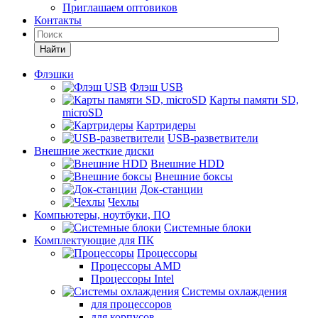
Приглашаем оптовиков
Контакты
Найти
Флэшки
Флэш USB
Карты памяти SD,
microSD
Картридеры
USB-разветвители
Внешние жесткие диски
Внешние HDD
Внешние боксы
Док-станции
Чехлы
Компьютеры, ноутбуки, ПО
Системные блоки
Комплектующие для ПК
Процессоры
Процессоры AMD
Процессоры Intel
Системы охлаждения
для процессоров
для корпусов