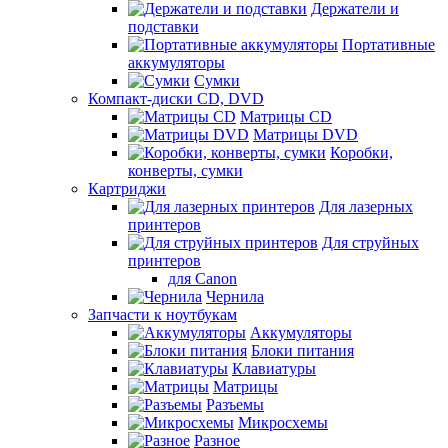
Держатели и
подставки
Портативные
аккумуляторы
Сумки
Компакт-диски CD, DVD
Матрицы CD
Матрицы DVD
Коробки,
конверты, сумки
Картриджи
Для лазерных
принтеров
Для струйных
принтеров
для Canon
Чернила
Запчасти к ноутбукам
Аккумуляторы
Блоки питания
Клавиатуры
Матрицы
Разъемы
Микросхемы
Разное