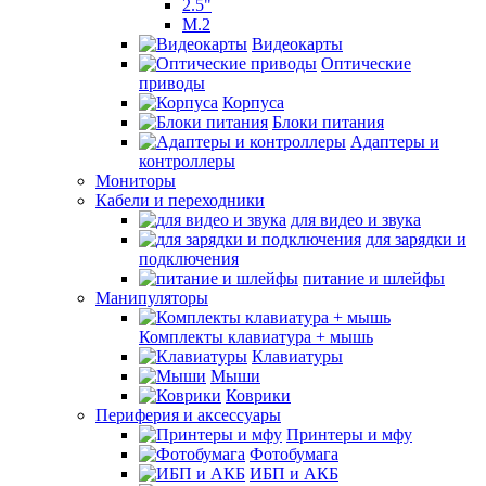
2.5"
M.2
Видеокарты
Оптические
приводы
Корпуса
Блоки питания
Адаптеры и
контроллеры
Мониторы
Кабели и переходники
для видео и звука
для зарядки и
подключения
питание и шлейфы
Манипуляторы
Комплекты клавиатура + мышь
Клавиатуры
Мыши
Коврики
Периферия и аксессуары
Принтеры и мфу
Фотобумага
ИБП и АКБ