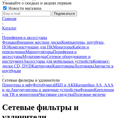
Узнавайте о скидках и акциях первым
Новости магазина
Главная
-
Каталог
-
Периферия и аксессуары
Флэшки
Внешние жесткие диски
Компьютеры, ноутбуки,
ПО
Комплектующие для ПК
Мониторы
Кабели и
переходники
Манипуляторы
Периферия и
аксессуары
Мультимедиа
Сетевое оборудование и
инструмент
Аксессуары для мобильных устройств
Компакт-
диски CD, DVD
Картриджи
Канцтовары
Хозтовары
Запчасти к
ноутбукам
-
Сетевые фильтры и удлинители
Принтеры и мфу
Фотобумага
ИБП и АКБ
Батарейки АА, ААА
и др.
Аккумуляторы и зарядные устройства
Фонари
Крепления
для ТВ и мониторов
Чистящие средства
Полезные мелочи
Сетевые фильтры и
удлинители