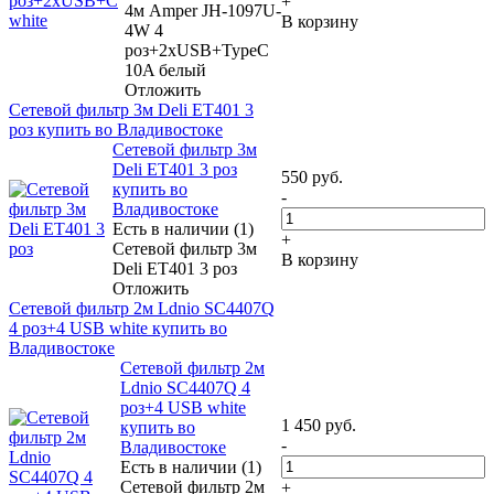
+
4м Amper JH-1097U-
В корзину
4W 4
роз+2xUSB+TypeC
10A белый
Отложить
Сетевой фильтр 3м Deli ET401 3
роз купить во Владивостоке
Сетевой фильтр 3м
Deli ET401 3 роз
550
руб.
купить во
-
Владивостоке
Есть в наличии (1)
+
Сетевой фильтр 3м
В корзину
Deli ET401 3 роз
Отложить
Сетевой фильтр 2м Ldnio SC4407Q
4 роз+4 USB white купить во
Владивостоке
Сетевой фильтр 2м
Ldnio SC4407Q 4
роз+4 USB white
1 450
руб.
купить во
-
Владивостоке
Есть в наличии (1)
Сетевой фильтр 2м
+