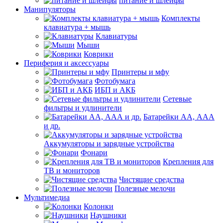
питание и шлейфы
Манипуляторы
Комплекты
клавиатура + мышь
Клавиатуры
Мыши
Коврики
Периферия и аксессуары
Принтеры и мфу
Фотобумага
ИБП и АКБ
Сетевые
фильтры и удлинители
Батарейки АА, ААА
и др.
Аккумуляторы и зарядные устройства
Фонари
Крепления для
ТВ и мониторов
Чистящие средства
Полезные мелочи
Мультимедиа
Колонки
Наушники