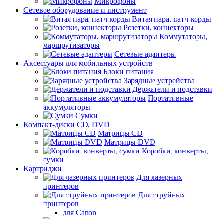
Микрофоны
Сетевое оборудование и инструмент
Витая пара, патч-корды
Розетки, коннекторы
Коммутаторы,
маршрутизаторы
Сетевые адаптеры
Аксессуары для мобильных устройств
Блоки питания
Зарядные устройства
Держатели и подставки
Портативные
аккумуляторы
Сумки
Компакт-диски CD, DVD
Матрицы CD
Матрицы DVD
Коробки, конверты,
сумки
Картриджи
Для лазерных
принтеров
Для струйных
принтеров
для Canon