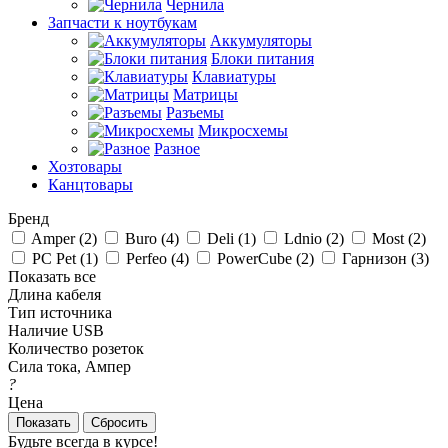
Чернила
Запчасти к ноутбукам
Аккумуляторы
Блоки питания
Клавиатуры
Матрицы
Разъемы
Микросхемы
Разное
Хозтовары
Канцтовары
Бренд
Amper (
2
)
Buro (
4
)
Deli (
1
)
Ldnio (
2
)
Most (
2
)
PC Pet (
1
)
Perfeo (
4
)
PowerCube (
2
)
Гарнизон (
3
)
Показать все
Длина кабеля
Тип источника
Наличие USB
Количество розеток
Сила тока, Ампер
?
Цена
Сбросить
Будьте всегда в курсе!