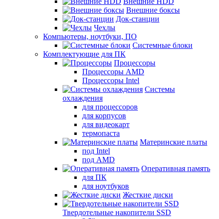
Внешние HDD
Внешние боксы
Док-станции
Чехлы
Компьютеры, ноутбуки, ПО
Системные блоки
Комплектующие для ПК
Процессоры
Процессоры AMD
Процессоры Intel
Системы
охлаждения
для процессоров
для корпусов
для видеокарт
термопаста
Материнские платы
под Intel
под AMD
Оперативная память
для ПК
для ноутбуков
Жесткие диски
Твердотельные накопители SSD