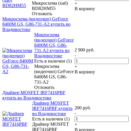
Микросхема (хаб)
+
BD82HM55
В корзину
Отложить
Микросхема (видеочип) GeForce
8400M GS, G86-731-A2 купить во
Владивостоке
Микросхема
(видеочип) GeForce
8400M GS, G86-
2 900
руб.
731-A2 купить во
-
Владивостоке
Есть в наличии (1)
Микросхема
+
(видеочип) GeForce
В корзину
8400M GS, G86-
731-A2
Отложить
Драйвер MOSFET IRF7416PBF
купить во Владивостоке
Драйвер MOSFET
200
руб.
IRF7416PBF купить
-
во Владивостоке
Есть в наличии (1)
Драйвер MOSFET
+
IRF7416PBF
В корзину