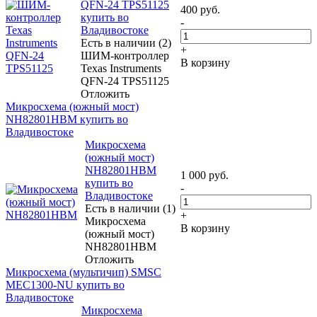
QFN-24 TPS51125
400
руб.
купить во
-
Владивостоке
Есть в наличии (2)
+
ШИМ-контроллер
В корзину
Texas Instruments
QFN-24 TPS51125
Отложить
Микросхема (южный мост)
NH82801HBM купить во
Владивостоке
Микросхема
(южный мост)
NH82801HBM
1 000
руб.
купить во
-
Владивостоке
Есть в наличии (1)
+
Микросхема
В корзину
(южный мост)
NH82801HBM
Отложить
Микросхема (мультичип) SMSC
MEC1300-NU купить во
Владивостоке
Микросхема