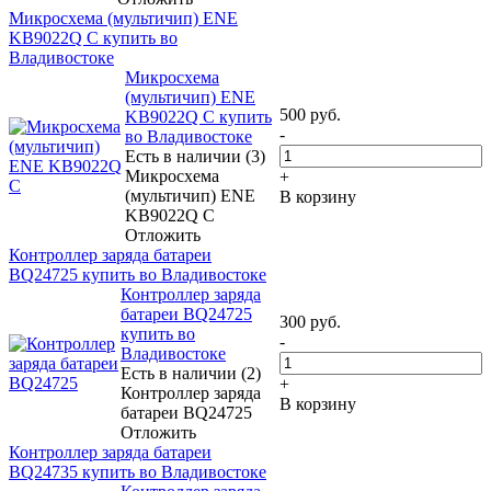
Микросхема (мультичип) ENE
KB9022Q C купить во
Владивостоке
Микросхема
(мультичип) ENE
500
руб.
KB9022Q C купить
-
во Владивостоке
Есть в наличии (3)
Микросхема
+
(мультичип) ENE
В корзину
KB9022Q C
Отложить
Контроллер заряда батареи
BQ24725 купить во Владивостоке
Контроллер заряда
батареи BQ24725
300
руб.
купить во
-
Владивостоке
Есть в наличии (2)
+
Контроллер заряда
В корзину
батареи BQ24725
Отложить
Контроллер заряда батареи
BQ24735 купить во Владивостоке