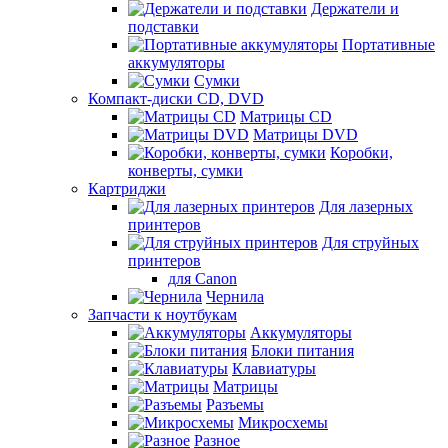
Держатели и
подставки
Портативные
аккумуляторы
Сумки
Компакт-диски CD, DVD
Матрицы CD
Матрицы DVD
Коробки,
конверты, сумки
Картриджи
Для лазерных
принтеров
Для струйных
принтеров
для Canon
Чернила
Запчасти к ноутбукам
Аккумуляторы
Блоки питания
Клавиатуры
Матрицы
Разъемы
Микросхемы
Разное