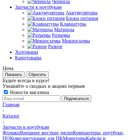
Чернила
Запчасти к ноутбукам
Аккумуляторы
Блоки питания
Клавиатуры
Матрицы
Разъемы
Микросхемы
Разное
Хозтовары
Канцтовары
Цена
Сбросить
Будьте всегда в курсе!
Узнавайте о скидках и акциях первым
Новости магазина
Главная
-
Каталог
-
Запчасти к ноутбукам
Флэшки
Внешние жесткие диски
Компьютеры, ноутбуки,
ПО
Комплектующие для ПК
Мониторы
Кабели и