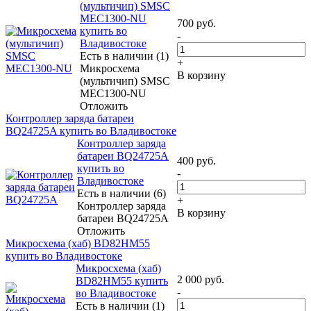
(мультичип) SMSC
MEC1300-NU
700
руб.
купить во
-
Владивостоке
Есть в наличии (1)
+
Микросхема
В корзину
(мультичип) SMSC
MEC1300-NU
Отложить
Контроллер заряда батареи
BQ24725A купить во Владивостоке
Контроллер заряда
батареи BQ24725A
400
руб.
купить во
-
Владивостоке
Есть в наличии (6)
+
Контроллер заряда
В корзину
батареи BQ24725A
Отложить
Микросхема (хаб) BD82HM55
купить во Владивостоке
Микросхема (хаб)
2 000
руб.
BD82HM55 купить
-
во Владивостоке
Есть в наличии (1)