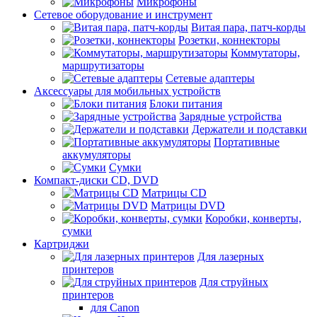
Микрофоны
Сетевое оборудование и инструмент
Витая пара, патч-корды
Розетки, коннекторы
Коммутаторы,
маршрутизаторы
Сетевые адаптеры
Аксессуары для мобильных устройств
Блоки питания
Зарядные устройства
Держатели и подставки
Портативные
аккумуляторы
Сумки
Компакт-диски CD, DVD
Матрицы CD
Матрицы DVD
Коробки, конверты,
сумки
Картриджи
Для лазерных
принтеров
Для струйных
принтеров
для Canon