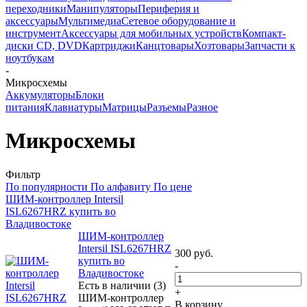
переходники
Манипуляторы
Периферия и
аксессуары
Мультимедиа
Сетевое оборудование и
инструмент
Аксессуары для мобильных устройств
Компакт-
диски CD, DVD
Картриджи
Канцтовары
Хозтовары
Запчасти к
ноутбукам
-
Микросхемы
Аккумуляторы
Блоки
питания
Клавиатуры
Матрицы
Разъемы
Разное
Микросхемы
Фильтр
По популярности
По алфавиту
По цене
ШИМ-контроллер Intersil
ISL6267HRZ купить во
Владивостоке
ШИМ-контроллер
Intersil ISL6267HRZ
300
руб.
купить во
-
Владивостоке
Есть в наличии (3)
+
ШИМ-контроллер
В корзину