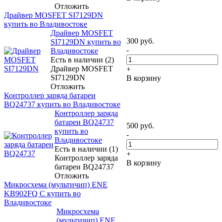
Отложить
Драйвер MOSFET SI7129DN
купить во Владивостоке
Драйвер MOSFET
300
руб.
SI7129DN купить во
-
Владивостоке
Есть в наличии (2)
Драйвер MOSFET
+
SI7129DN
В корзину
Отложить
Контроллер заряда батареи
BQ24737 купить во Владивостоке
Контроллер заряда
батареи BQ24737
500
руб.
купить во
-
Владивостоке
Есть в наличии (1)
+
Контроллер заряда
В корзину
батареи BQ24737
Отложить
Микросхема (мультичип) ENE
KB902FQ C купить во
Владивостоке
Микросхема
(мультичип) ENE