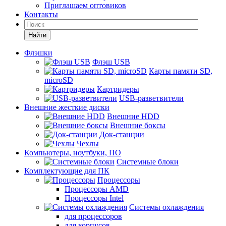
Приглашаем оптовиков
Контакты
Найти
Флэшки
Флэш USB
Карты памяти SD,
microSD
Картридеры
USB-разветвители
Внешние жесткие диски
Внешние HDD
Внешние боксы
Док-станции
Чехлы
Компьютеры, ноутбуки, ПО
Системные блоки
Комплектующие для ПК
Процессоры
Процессоры AMD
Процессоры Intel
Системы охлаждения
для процессоров
для корпусов