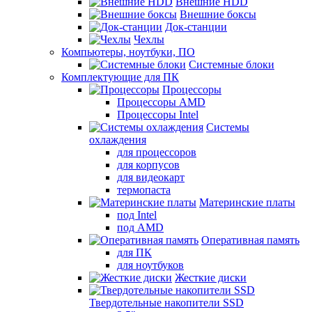
Внешние HDD
Внешние боксы
Док-станции
Чехлы
Компьютеры, ноутбуки, ПО
Системные блоки
Комплектующие для ПК
Процессоры
Процессоры AMD
Процессоры Intel
Системы
охлаждения
для процессоров
для корпусов
для видеокарт
термопаста
Материнские платы
под Intel
под AMD
Оперативная память
для ПК
для ноутбуков
Жесткие диски
Твердотельные накопители SSD