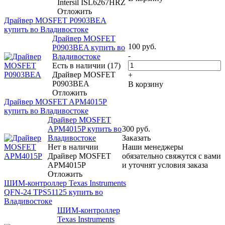
Intersil ISL6267HRZ
Отложить
Драйвер MOSFET P0903BEA
купить во Владивостоке
Драйвер MOSFET
100
руб.
P0903BEA купить во
-
Владивостоке
Есть в наличии (17)
Драйвер MOSFET
+
P0903BEA
В корзину
Отложить
Драйвер MOSFET APM4015P
купить во Владивостоке
Драйвер MOSFET
APM4015P купить во
300
руб.
Владивостоке
Заказать
Нет в наличии
Наши менеджеры
Драйвер MOSFET
обязательно свяжутся с вами
APM4015P
и уточнят условия заказа
Отложить
ШИМ-контроллер Texas Instruments
QFN-24 TPS51125 купить во
Владивостоке
ШИМ-контроллер
Texas Instruments