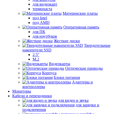
для видеокарт
термопаста
Материнские платы
под Intel
под AMD
Оперативная память
для ПК
для ноутбуков
Жесткие диски
Твердотельные
накопители SSD
2.5"
M.2
Видеокарты
Оптические приводы
Корпуса
Блоки питания
Адаптеры и
контроллеры
Мониторы
Кабели и переходники
для видео и звука
для зарядки и
подключения