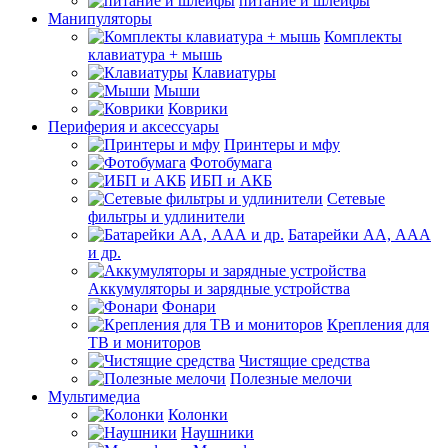
питание и шлейфы
Манипуляторы
Комплекты
клавиатура + мышь
Клавиатуры
Мыши
Коврики
Периферия и аксессуары
Принтеры и мфу
Фотобумага
ИБП и АКБ
Сетевые
фильтры и удлинители
Батарейки АА, ААА
и др.
Аккумуляторы и зарядные устройства
Фонари
Крепления для
ТВ и мониторов
Чистящие средства
Полезные мелочи
Мультимедиа
Колонки
Наушники