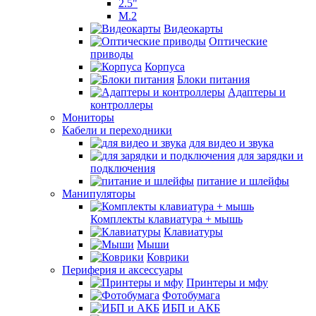
2.5"
M.2
Видеокарты
Оптические
приводы
Корпуса
Блоки питания
Адаптеры и
контроллеры
Мониторы
Кабели и переходники
для видео и звука
для зарядки и
подключения
питание и шлейфы
Манипуляторы
Комплекты клавиатура + мышь
Клавиатуры
Мыши
Коврики
Периферия и аксессуары
Принтеры и мфу
Фотобумага
ИБП и АКБ