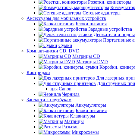
Розетки, коннекторы
Коммутатор
Сетевые адаптеры
Аксессуары для мобильных устройств
Блоки питания
Зарядные устройства
Держатели и подст
Портативные а
Сумки
Компакт-диски CD, DVD
Матрицы CD
Матрицы DVD
Коробки, конвер
Картриджи
Для лазерных при
Для струйных пр
для Canon
Чернила
Запчасти к ноутбукам
Аккумуляторы
Блоки питания
Клавиатуры
Матрицы
Разъемы
Микросхемы