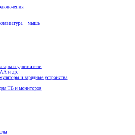
подключения
клавиатура + мышь
льтры и удлинители
АА и др.
муляторы и зарядные устройства
для ТВ и мониторов
орды