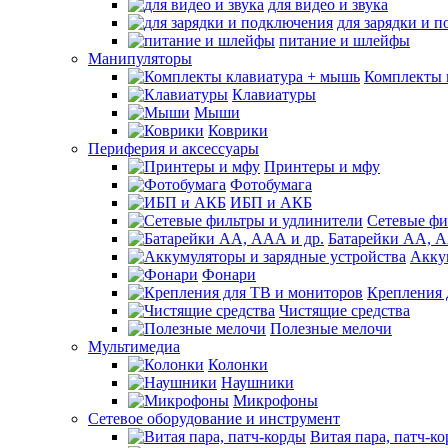
для видео и звука
для зарядки и 
питание и шлейфы
Манипуляторы
Комплекты 
Клавиатуры
Мыши
Коврики
Периферия и аксессуары
Принтеры и мфу
Фотобумага
ИБП и АКБ
Сетевые фи
Батарейки АА, А
Акку
Фонари
Крепления 
Чистящие средства
Полезные мелочи
Мультимедиа
Колонки
Наушники
Микрофоны
Сетевое оборудование и инструмент
Витая пара, патч-к