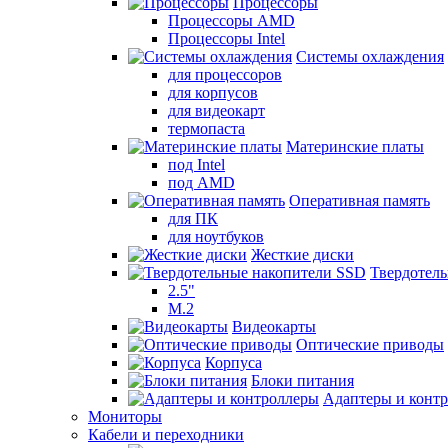
Процессоры
Процессоры AMD
Процессоры Intel
Системы охлаждения
для процессоров
для корпусов
для видеокарт
термопаста
Материнские платы
под Intel
под AMD
Оперативная память
для ПК
для ноутбуков
Жесткие диски
Твердотел
2.5"
M.2
Видеокарты
Оптические приводы
Корпуса
Блоки питания
Адаптеры и конт
Мониторы
Кабели и переходники