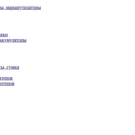
ы, маршрутизаторы
авки
ккумуляторы
ты, сумки
нтеров
интеров