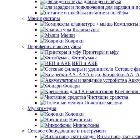
для видео и звука
для зарядки и 
питание и шлейфы
Манипуляторы
Комплекты 
Клавиатуры
Мыши
Коврики
Периферия и аксессуары
Принтеры и мфу
Фотобумага
ИБП и АКБ
Сетевые фи
Батарейки АА, А
Акку
Фонари
Крепления 
Чистящие средства
Полезные мелочи
Мультимедиа
Колонки
Наушники
Микрофоны
Сетевое оборудование и инструмент
Витая пара, патч-к