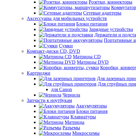
Розетки, коннекторы
Коммутатор
Сетевые адаптеры
Аксессуары для мобильных устройств
Блоки питания
Зарядные устройства
Держатели и подст
Портативные а
Сумки
Компакт-диски CD, DVD
Матрицы CD
Матрицы DVD
Коробки, конвер
Картриджи
Для лазерных при
Для струйных пр
для Canon
Чернила
Запчасти к ноутбукам
Аккумуляторы
Блоки питания
Клавиатуры
Матрицы
Разъемы
Микросхемы