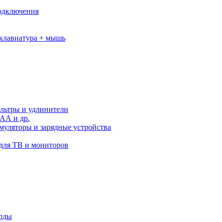
подключения
клавиатура + мышь
льтры и удлинители
АА и др.
муляторы и зарядные устройства
для ТВ и мониторов
орды