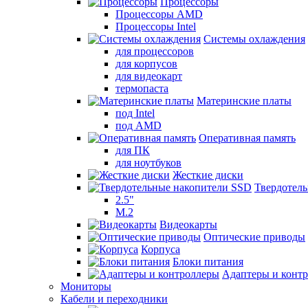
Процессоры
Процессоры AMD
Процессоры Intel
Системы охлаждения
для процессоров
для корпусов
для видеокарт
термопаста
Материнские платы
под Intel
под AMD
Оперативная память
для ПК
для ноутбуков
Жесткие диски
Твердотел
2.5"
M.2
Видеокарты
Оптические приводы
Корпуса
Блоки питания
Адаптеры и конт
Мониторы
Кабели и переходники