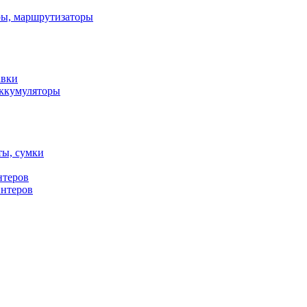
ы, маршрутизаторы
авки
ккумуляторы
ты, сумки
нтеров
интеров