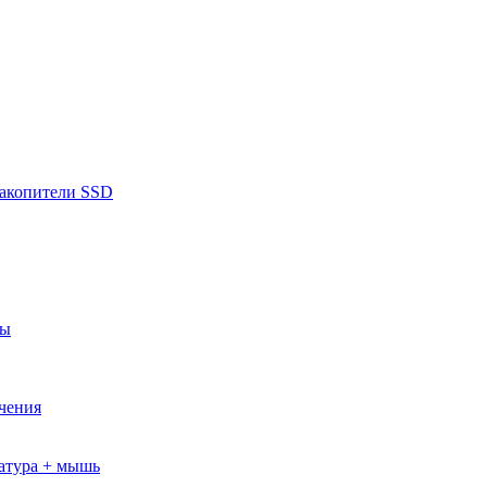
накопители SSD
ры
ючения
атура + мышь