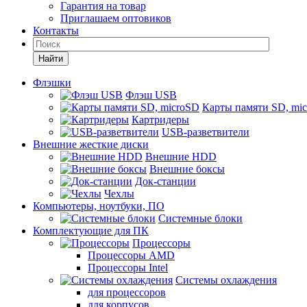
Гарантия на товар
Приглашаем оптовиков
Контакты
Найти
Флэшки
Флэш USB
Карты памяти SD, mi
Картридеры
USB-разветвители
Внешние жесткие диски
Внешние HDD
Внешние боксы
Док-станции
Чехлы
Компьютеры, ноутбуки, ПО
Системные блоки
Комплектующие для ПК
Процессоры
Процессоры AMD
Процессоры Intel
Системы охлаждения
для процессоров
для корпусов