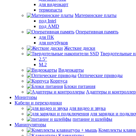
для видеокарт
термопаста
Материнские платы
под Intel
под AMD
Оперативная память
для ПК
для ноутбуков
Жесткие диски
Твердотельные 
2.5"
M.2
Видеокарты
Оптические приводы
Корпуса
Блоки питания
Адаптеры и контролле
Мониторы
Кабели и переходники
для видео и звука
для зарядки и подкл
питание и шлейфы
Манипуляторы
Комплекты клави
Клавиатуры