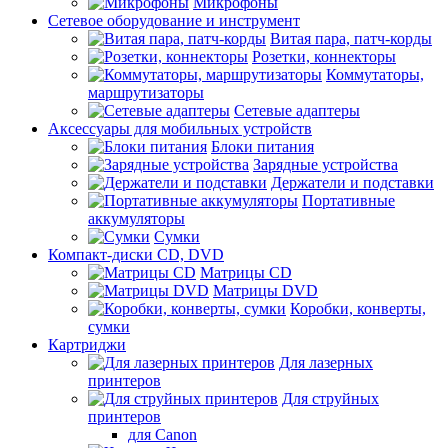
Микрофоны
Сетевое оборудование и инструмент
Витая пара, патч-корды
Розетки, коннекторы
Коммутаторы,
маршрутизаторы
Сетевые адаптеры
Аксессуары для мобильных устройств
Блоки питания
Зарядные устройства
Держатели и подставки
Портативные
аккумуляторы
Сумки
Компакт-диски CD, DVD
Матрицы CD
Матрицы DVD
Коробки, конверты,
сумки
Картриджи
Для лазерных
принтеров
Для струйных
принтеров
для Canon