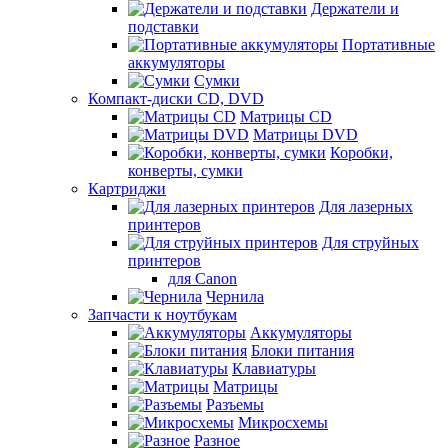
Держатели и
подставки
Портативные
аккумуляторы
Сумки
Компакт-диски CD, DVD
Матрицы CD
Матрицы DVD
Коробки,
конверты, сумки
Картриджи
Для лазерных
принтеров
Для струйных
принтеров
для Canon
Чернила
Запчасти к ноутбукам
Аккумуляторы
Блоки питания
Клавиатуры
Матрицы
Разъемы
Микросхемы
Разное