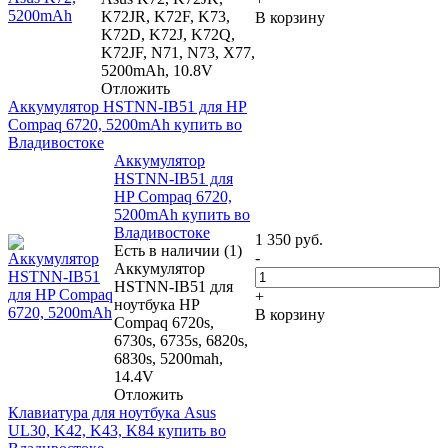
K72JR, K72F, K73,
В корзину
K72D, K72J, K72Q,
K72JF, N71, N73, X77,
5200mAh, 10.8V
Отложить
Аккумулятор HSTNN-IB51 для HP
Compaq 6720, 5200mAh купить во
Владивостоке
Аккумулятор
HSTNN-IB51 для
HP Compaq 6720,
5200mAh купить во
Владивостоке
1 350
руб.
Есть в наличии (1)
-
Аккумулятор
HSTNN-IB51 для
+
ноутбука HP
В корзину
Compaq 6720s,
6730s, 6735s, 6820s,
6830s, 5200mah,
14.4V
Отложить
Клавиатура для ноутбука Asus
UL30, K42, K43, K84 купить во