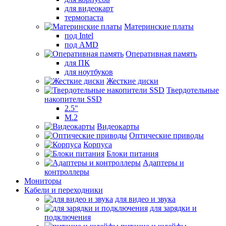
для видеокарт
термопаста
Материнские платы
под Intel
под AMD
Оперативная память
для ПК
для ноутбуков
Жесткие диски
Твердотельные
накопители SSD
2.5"
M.2
Видеокарты
Оптические приводы
Корпуса
Блоки питания
Адаптеры и
контроллеры
Мониторы
Кабели и переходники
для видео и звука
для зарядки и
подключения