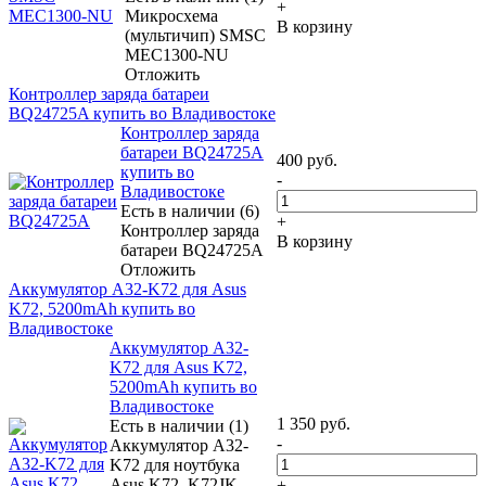
+
Микросхема
В корзину
(мультичип) SMSC
MEC1300-NU
Отложить
Контроллер заряда батареи
BQ24725A купить во Владивостоке
Контроллер заряда
батареи BQ24725A
400
руб.
купить во
-
Владивостоке
Есть в наличии (6)
+
Контроллер заряда
В корзину
батареи BQ24725A
Отложить
Аккумулятор A32-K72 для Asus
K72, 5200mAh купить во
Владивостоке
Аккумулятор A32-
K72 для Asus K72,
5200mAh купить во
Владивостоке
1 350
руб.
Есть в наличии (1)
-
Аккумулятор A32-
K72 для ноутбука
Asus K72, K72JK,
+