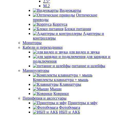
2.5"
M.2
Видеокарты
Оптические
приводы
Корпуса
Блоки питания
Адаптеры и
контроллеры
Мониторы
Кабели и переходники
для видео и звука
для зарядки и
подключения
питание и шлейфы
Манипуляторы
Комплекты клавиатура + мышь
Клавиатуры
Мыши
Коврики
Периферия и аксессуары
Принтеры и мфу
Фотобумага
ИБП и АКБ