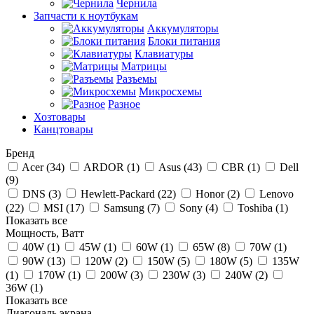
Чернила
Запчасти к ноутбукам
Аккумуляторы
Блоки питания
Клавиатуры
Матрицы
Разъемы
Микросхемы
Разное
Хозтовары
Канцтовары
Бренд
Acer (
34
)
ARDOR (
1
)
Asus (
43
)
CBR (
1
)
Dell
(
9
)
DNS (
3
)
Hewlett-Packard (
22
)
Honor (
2
)
Lenovo
(
22
)
MSI (
17
)
Samsung (
7
)
Sony (
4
)
Toshiba (
1
)
Показать все
Мощность, Ватт
40W (
1
)
45W (
1
)
60W (
1
)
65W (
8
)
70W (
1
)
90W (
13
)
120W (
2
)
150W (
5
)
180W (
5
)
135W
(
1
)
170W (
1
)
200W (
3
)
230W (
3
)
240W (
2
)
36W (
1
)
Показать все
Диагональ экрана