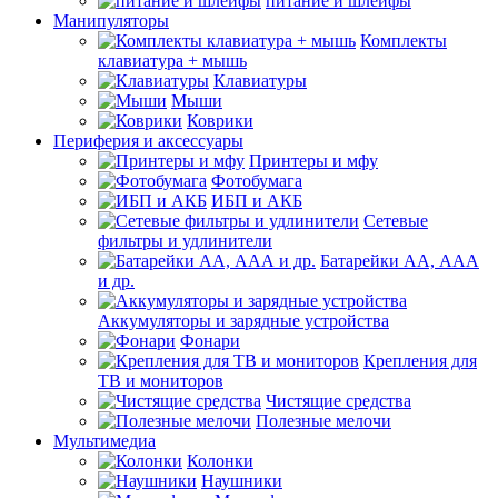
питание и шлейфы
Манипуляторы
Комплекты
клавиатура + мышь
Клавиатуры
Мыши
Коврики
Периферия и аксессуары
Принтеры и мфу
Фотобумага
ИБП и АКБ
Сетевые
фильтры и удлинители
Батарейки АА, ААА
и др.
Аккумуляторы и зарядные устройства
Фонари
Крепления для
ТВ и мониторов
Чистящие средства
Полезные мелочи
Мультимедиа
Колонки
Наушники