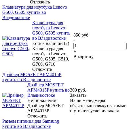
Отложить
Клавиатура для ноутбука Lenovo
G500, G505 купить во
Владивостоке
Клавиатура для
ноутбука Lenovo
G500, G505 купить
850
руб.
во Владивостоке
-
Есть в наличии (2)
Клавиатура для
+
ноутбука Lenovo
В корзину
G500, G505, G510,
G700, G710
Отложить
Драйвер MOSFET APM4015P
купить во Владивостоке
Драйвер MOSFET
APM4015P купить во
300
руб.
Владивостоке
Заказать
Нет в наличии
Наши менеджеры
Драйвер MOSFET
обязательно свяжутся с вами
APM4015P
и уточнят условия заказа
Отложить
Разъем питания для Samsung
купить во Владивостоке