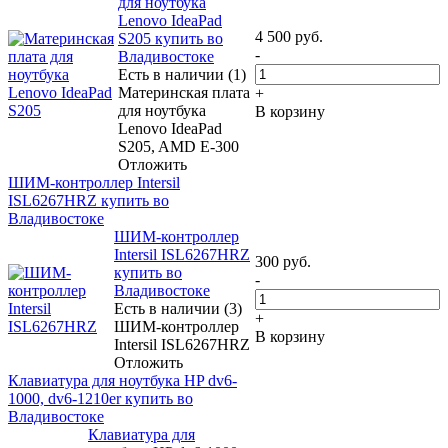
для ноутбука
Lenovo IdeaPad
4 500
руб.
S205 купить во
-
Владивостоке
Есть в наличии (1)
Материнская плата
+
для ноутбука
В корзину
Lenovo IdeaPad
S205, AMD E-300
Отложить
ШИМ-контроллер Intersil
ISL6267HRZ купить во
Владивостоке
ШИМ-контроллер
Intersil ISL6267HRZ
300
руб.
купить во
-
Владивостоке
Есть в наличии (3)
+
ШИМ-контроллер
В корзину
Intersil ISL6267HRZ
Отложить
Клавиатура для ноутбука HP dv6-
1000, dv6-1210er купить во
Владивостоке
Клавиатура для