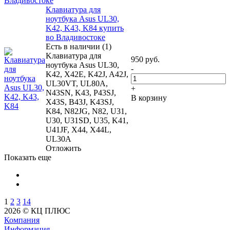
Владивостоке
Клавиатура для
ноутбука Asus UL30,
K42, K43, K84 купить
во Владивостоке
Есть в наличии (1)
Kлавиатура для
950
руб.
ноутбука Asus UL30,
-
K42, X42E, K42J, A42J,
UL30VT, UL80A,
+
N43SN, K43, P43SJ,
В корзину
X43S, B43J, K43SJ,
K84, N82JG, N82, U31,
U30, U31SD, U35, K41,
U41JF, X44, X44L,
UL30A
Отложить
Показать еще
1
2
3
14
2026 © КЦ ПЛЮС
Компания
Информация