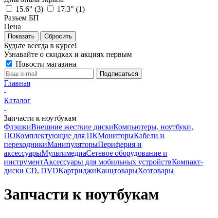
15.6" (
3
)
17.3" (
1
)
Разъем БП
Цена
Сбросить
Будьте всегда в курсе!
Узнавайте о скидках и акциях первым
Новости магазина
Главная
-
Каталог
-
Запчасти к ноутбукам
Флэшки
Внешние жесткие диски
Компьютеры, ноутбуки,
ПО
Комплектующие для ПК
Мониторы
Кабели и
переходники
Манипуляторы
Периферия и
аксессуары
Мультимедиа
Сетевое оборудование и
инструмент
Аксессуары для мобильных устройств
Компакт-
диски CD, DVD
Картриджи
Канцтовары
Хозтовары
Запчасти к ноутбукам