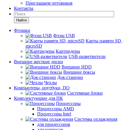
Приглашаем оптовиков
Контакты
Найти
Флэшки
Флэш USB
Карты памяти SD,
microSD
Картридеры
USB-разветвители
Внешние жесткие диски
Внешние HDD
Внешние боксы
Док-станции
Чехлы
Компьютеры, ноутбуки, ПО
Системные блоки
Комплектующие для ПК
Процессоры
Процессоры AMD
Процессоры Intel
Системы охлаждения
для процессоров
для корпусов