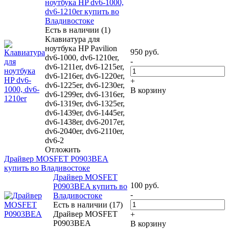
ноутбука HP dv6-1000,
dv6-1210er купить во
Владивостоке
Есть в наличии (1)
Клавиатура для
ноутбука HP Pavilion
950
руб.
dv6-1000, dv6-1210er,
-
dv6-1211er, dv6-1215er,
dv6-1216er, dv6-1220er,
+
dv6-1225er, dv6-1230er,
В корзину
dv6-1299er, dv6-1316er,
dv6-1319er, dv6-1325er,
dv6-1439er, dv6-1445er,
dv6-1438er, dv6-2017er,
dv6-2040er, dv6-2110er,
dv6-2
Отложить
Драйвер MOSFET P0903BEA
купить во Владивостоке
Драйвер MOSFET
100
руб.
P0903BEA купить во
-
Владивостоке
Есть в наличии (17)
Драйвер MOSFET
+
P0903BEA
В корзину