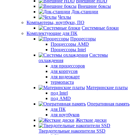
Внешние HDD
Внешние боксы
Док-станции
Чехлы
Компьютеры, ноутбуки, ПО
Системные блоки
Комплектующие для ПК
Процессоры
Процессоры AMD
Процессоры Intel
Системы
охлаждения
для процессоров
для корпусов
для видеокарт
термопаста
Материнские платы
под Intel
под AMD
Оперативная память
для ПК
для ноутбуков
Жесткие диски
Твердотельные накопители SSD