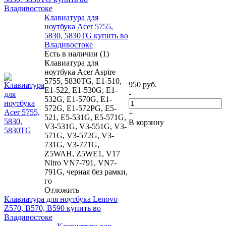
Владивостоке
Клавиатура для
ноутбука Acer 5755,
5830, 5830TG купить во
Владивостоке
Есть в наличии (1)
Клавиатура для
ноутбука Acer Aspire
5755, 5830TG, E1-510,
950
руб.
E1-522, E1-530G, E1-
-
532G, E1-570G, E1-
572G, E1-572PG, E5-
+
521, E5-531G, E5-571G,
В корзину
V3-531G, V3-551G, V3-
571G, V3-572G, V3-
731G, V3-771G,
Z5WAH, Z5WE1, V17
Nitro VN7-791, VN7-
791G, черная без рамки,
го
Отложить
Клавиатура для ноутбука Lenovo
Z570, B570, B590 купить во
Владивостоке