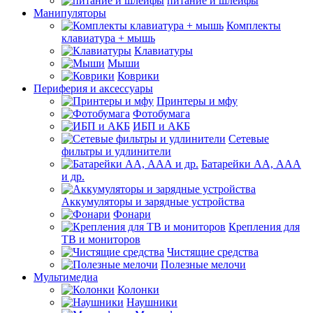
питание и шлейфы
Манипуляторы
Комплекты
клавиатура + мышь
Клавиатуры
Мыши
Коврики
Периферия и аксессуары
Принтеры и мфу
Фотобумага
ИБП и АКБ
Сетевые
фильтры и удлинители
Батарейки АА, ААА
и др.
Аккумуляторы и зарядные устройства
Фонари
Крепления для
ТВ и мониторов
Чистящие средства
Полезные мелочи
Мультимедиа
Колонки
Наушники