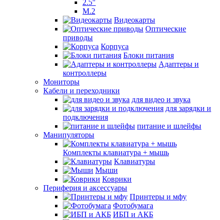
2.5"
M.2
Видеокарты
Оптические
приводы
Корпуса
Блоки питания
Адаптеры и
контроллеры
Мониторы
Кабели и переходники
для видео и звука
для зарядки и
подключения
питание и шлейфы
Манипуляторы
Комплекты клавиатура + мышь
Клавиатуры
Мыши
Коврики
Периферия и аксессуары
Принтеры и мфу
Фотобумага
ИБП и АКБ