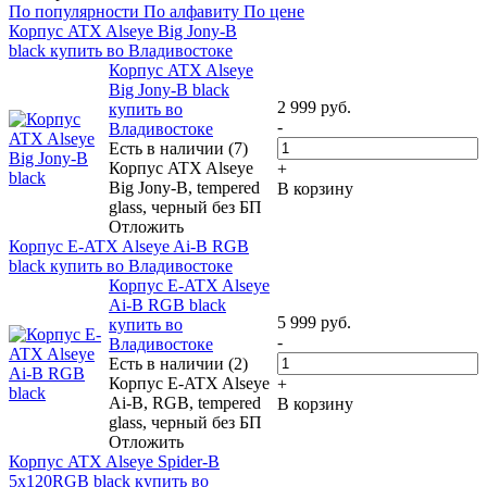
По популярности
По алфавиту
По цене
Корпус ATX Alseye Big Jony-B
black купить во Владивостоке
Корпус ATX Alseye
Big Jony-B black
2 999
руб.
купить во
-
Владивостоке
Есть в наличии (7)
Корпус ATX Alseye
+
Big Jony-B, tempered
В корзину
glass, черный без БП
Отложить
Корпус E-ATX Alseye Ai-B RGB
black купить во Владивостоке
Корпус E-ATX Alseye
Ai-B RGB black
5 999
руб.
купить во
-
Владивостоке
Есть в наличии (2)
Корпус E-ATX Alseye
+
Ai-B, RGB, tempered
В корзину
glass, черный без БП
Отложить
Корпус ATX Alseye Spider-B
5x120RGB black купить во