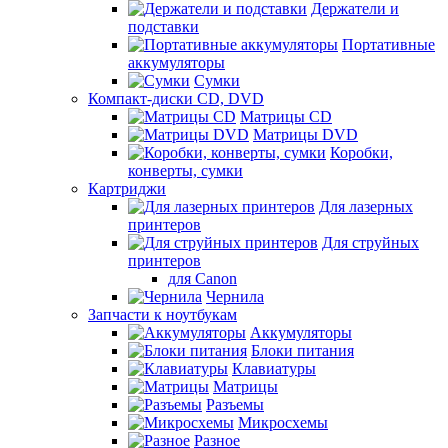
Держатели и
подставки
Портативные
аккумуляторы
Сумки
Компакт-диски CD, DVD
Матрицы CD
Матрицы DVD
Коробки,
конверты, сумки
Картриджи
Для лазерных
принтеров
Для струйных
принтеров
для Canon
Чернила
Запчасти к ноутбукам
Аккумуляторы
Блоки питания
Клавиатуры
Матрицы
Разъемы
Микросхемы
Разное