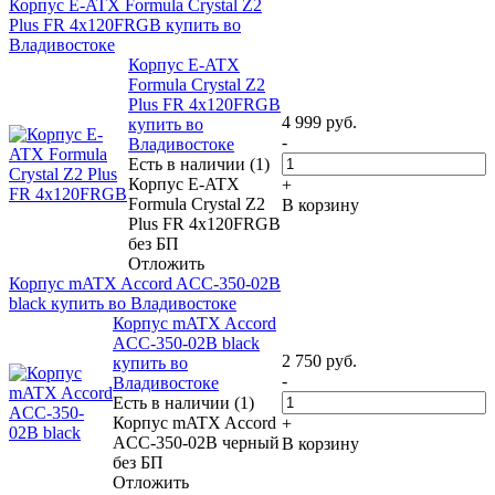
Корпус E-ATX Formula Crystal Z2
Plus FR 4x120FRGB купить во
Владивостоке
Корпус E-ATX
Formula Crystal Z2
Plus FR 4x120FRGB
4 999
руб.
купить во
-
Владивостоке
Есть в наличии (1)
Корпус E-ATX
+
Formula Crystal Z2
В корзину
Plus FR 4x120FRGB
без БП
Отложить
Корпус mATX Accord ACC-350-02B
black купить во Владивостоке
Корпус mATX Accord
ACC-350-02B black
2 750
руб.
купить во
-
Владивостоке
Есть в наличии (1)
Корпус mATX Accord
+
ACC-350-02B черный
В корзину
без БП
Отложить