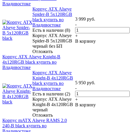
Владивостоке
Корпус ATX Alseye
Spider-B 5x120RGB
3 999
руб.
black купить во
-
Владивостоке
Есть в наличии (8)
Корпус ATX Alseye
+
Spider-B 5x120RGB
В корзину
черный без БП
Отложить
Корпус ATX Alseye Knight-B
4x120RGB black купить во
Владивостоке
Корпус ATX Alseye
Knight-B 4x120RGB
5 950
руб.
black купить во
-
Владивостоке
Есть в наличии (2)
Корпус ATX Alseye
+
Knight-B 4x120RGB
В корзину
черный
Отложить
Корпус mATX Alseye RAMS 2.0
240-B black купить во
Владивостоке