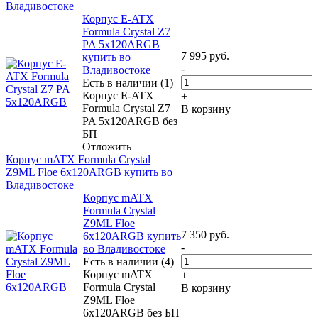
Владивостоке
Корпус E-ATX
Formula Crystal Z7
PA 5x120ARGB
7 995
руб.
купить во
-
Владивостоке
Есть в наличии (1)
Корпус E-ATX
+
Formula Crystal Z7
В корзину
PA 5x120ARGB без
БП
Отложить
Корпус mATX Formula Crystal
Z9ML Floe 6x120ARGB купить во
Владивостоке
Корпус mATX
Formula Crystal
Z9ML Floe
7 350
руб.
6x120ARGB купить
-
во Владивостоке
Есть в наличии (4)
Корпус mATX
+
Formula Crystal
В корзину
Z9ML Floe
6x120ARGB без БП