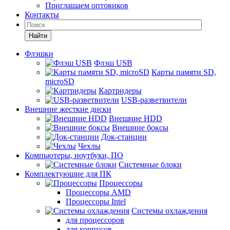
Приглашаем оптовиков
Контакты
Найти
Флэшки
Флэш USB
Карты памяти SD,
microSD
Картридеры
USB-разветвители
Внешние жесткие диски
Внешние HDD
Внешние боксы
Док-станции
Чехлы
Компьютеры, ноутбуки, ПО
Системные блоки
Комплектующие для ПК
Процессоры
Процессоры AMD
Процессоры Intel
Системы охлаждения
для процессоров
для корпусов