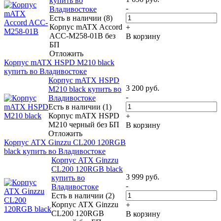
купить во
-
Владивостоке
Есть в наличии (8)
Корпус mATX Accord
+
ACC-M258-01B без
В корзину
БП
Отложить
Корпус mATX HSPD M210 black
купить во Владивостоке
Корпус mATX HSPD
3 200
руб.
M210 black купить во
-
Владивостоке
Есть в наличии (1)
Корпус mATX HSPD
+
M210 черный без БП
В корзину
Отложить
Корпус ATX Ginzzu CL200 120RGB
black купить во Владивостоке
Корпус ATX Ginzzu
CL200 120RGB black
3 999
руб.
купить во
-
Владивостоке
Есть в наличии (2)
Корпус ATX Ginzzu
+
CL200 120RGB
В корзину