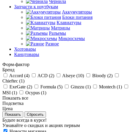
Чернила
Запчасти к ноутбукам
Аккумуляторы
Блоки питания
Клавиатуры
Матрицы
Разъемы
Микросхемы
Разное
Хозтовары
Канцтовары
Форм-фактор
Бренд
Accord (
4
)
ACD (
2
)
Alseye (
10
)
Bloody (
2
)
Chieftec (
1
)
ExeGate (
2
)
Formula (
5
)
Ginzzu (
1
)
Montech (
1
)
MSI (
1
)
Ocypus (
1
)
Показать все
Подсветка
Цена
Сбросить
Будьте всегда в курсе!
Узнавайте о скидках и акциях первым
Новости магазина