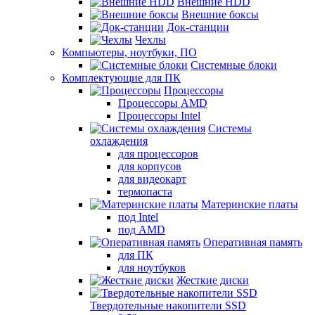
Внешние HDD
Внешние боксы
Док-станции
Чехлы
Компьютеры, ноутбуки, ПО
Системные блоки
Комплектующие для ПК
Процессоры
Процессоры AMD
Процессоры Intel
Системы
охлаждения
для процессоров
для корпусов
для видеокарт
термопаста
Материнские платы
под Intel
под AMD
Оперативная память
для ПК
для ноутбуков
Жесткие диски
Твердотельные накопители SSD