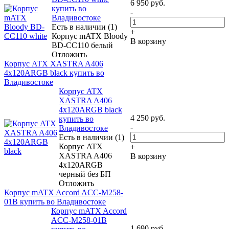
6 950
руб.
купить во
-
Владивостоке
Есть в наличии (1)
+
Корпус mATX Bloody
В корзину
BD-CC110 белый
Отложить
Корпус ATX XASTRA A406
4x120ARGB black купить во
Владивостоке
Корпус ATX
XASTRA A406
4x120ARGB black
4 250
руб.
купить во
-
Владивостоке
Есть в наличии (1)
Корпус ATX
+
XASTRA A406
В корзину
4x120ARGB
черный без БП
Отложить
Корпус mATX Accord ACC-M258-
01B купить во Владивостоке
Корпус mATX Accord
ACC-M258-01B
1 690
руб.