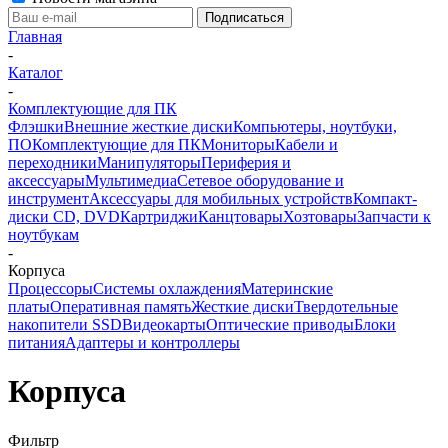
Главная
-
Каталог
-
Комплектующие для ПК
Флэшки
Внешние жесткие диски
Компьютеры, ноутбуки,
ПО
Комплектующие для ПК
Мониторы
Кабели и
переходники
Манипуляторы
Периферия и
аксессуары
Мультимедиа
Сетевое оборудование и
инструмент
Аксессуары для мобильных устройств
Компакт-
диски CD, DVD
Картриджи
Канцтовары
Хозтовары
Запчасти к
ноутбукам
-
Корпуса
Процессоры
Системы охлаждения
Материнские
платы
Оперативная память
Жесткие диски
Твердотельные
накопители SSD
Видеокарты
Оптические приводы
Блоки
питания
Адаптеры и контроллеры
Корпуса
Фильтр