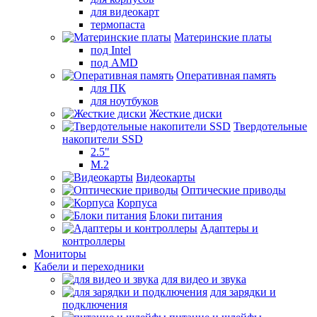
для видеокарт
термопаста
Материнские платы
под Intel
под AMD
Оперативная память
для ПК
для ноутбуков
Жесткие диски
Твердотельные
накопители SSD
2.5"
M.2
Видеокарты
Оптические приводы
Корпуса
Блоки питания
Адаптеры и
контроллеры
Мониторы
Кабели и переходники
для видео и звука
для зарядки и
подключения