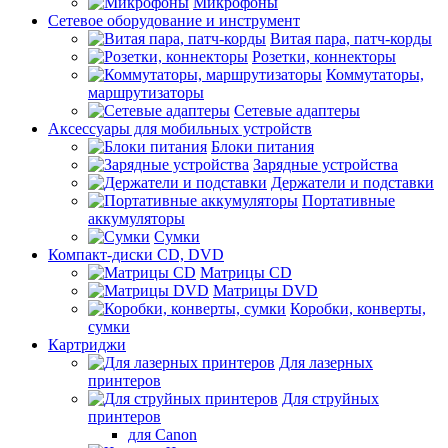
Микрофоны
Сетевое оборудование и инструмент
Витая пара, патч-корды
Розетки, коннекторы
Коммутаторы,
маршрутизаторы
Сетевые адаптеры
Аксессуары для мобильных устройств
Блоки питания
Зарядные устройства
Держатели и подставки
Портативные
аккумуляторы
Сумки
Компакт-диски CD, DVD
Матрицы CD
Матрицы DVD
Коробки, конверты,
сумки
Картриджи
Для лазерных
принтеров
Для струйных
принтеров
для Canon