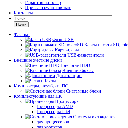
Гарантия на товар
Приглашаем оптовиков
Контакты
Найти
Флэшки
Флэш USB
Карты памяти SD, mi
Картридеры
USB-разветвители
Внешние жесткие диски
Внешние HDD
Внешние боксы
Док-станции
Чехлы
Компьютеры, ноутбуки, ПО
Системные блоки
Комплектующие для ПК
Процессоры
Процессоры AMD
Процессоры Intel
Системы охлаждения
для процессоров
для корпусов