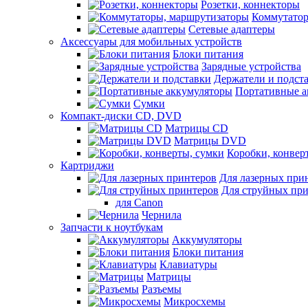
Розетки, коннекторы
Коммутатор
Сетевые адаптеры
Аксессуары для мобильных устройств
Блоки питания
Зарядные устройства
Держатели и подст
Портативные а
Сумки
Компакт-диски CD, DVD
Матрицы CD
Матрицы DVD
Коробки, конвер
Картриджи
Для лазерных при
Для струйных пр
для Canon
Чернила
Запчасти к ноутбукам
Аккумуляторы
Блоки питания
Клавиатуры
Матрицы
Разъемы
Микросхемы