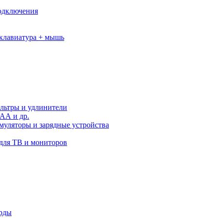
подключения
клавиатура + мышь
льтры и удлинители
АА и др.
муляторы и зарядные устройства
для ТВ и мониторов
орды