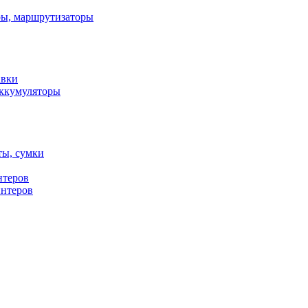
ы, маршрутизаторы
авки
ккумуляторы
ты, сумки
нтеров
интеров