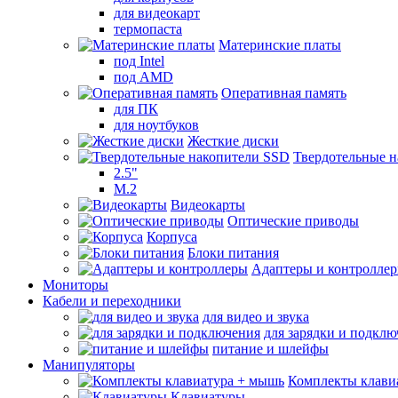
для видеокарт
термопаста
Материнские платы
под Intel
под AMD
Оперативная память
для ПК
для ноутбуков
Жесткие диски
Твердотельные 
2.5"
M.2
Видеокарты
Оптические приводы
Корпуса
Блоки питания
Адаптеры и контролле
Мониторы
Кабели и переходники
для видео и звука
для зарядки и подкл
питание и шлейфы
Манипуляторы
Комплекты клави
Клавиатуры