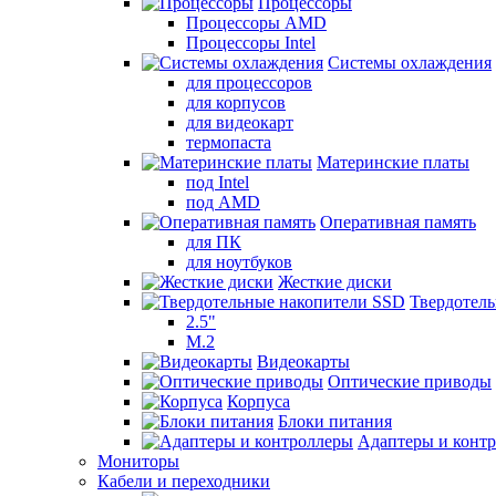
Процессоры
Процессоры AMD
Процессоры Intel
Системы охлаждения
для процессоров
для корпусов
для видеокарт
термопаста
Материнские платы
под Intel
под AMD
Оперативная память
для ПК
для ноутбуков
Жесткие диски
Твердотел
2.5"
M.2
Видеокарты
Оптические приводы
Корпуса
Блоки питания
Адаптеры и конт
Мониторы
Кабели и переходники