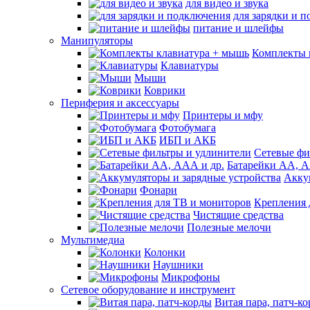
для видео и звука
для зарядки и 
питание и шлейфы
Манипуляторы
Комплекты 
Клавиатуры
Мыши
Коврики
Периферия и аксессуары
Принтеры и мфу
Фотобумага
ИБП и АКБ
Сетевые фи
Батарейки АА, А
Акку
Фонари
Крепления 
Чистящие средства
Полезные мелочи
Мультимедиа
Колонки
Наушники
Микрофоны
Сетевое оборудование и инструмент
Витая пара, патч-к