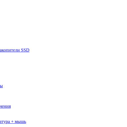
накопители SSD
ры
ючения
атура + мышь