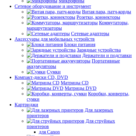
Микрофоны
Сетевое оборудование и инструмент
Витая пара, патч-корды
Розетки, коннекторы
Коммутаторы,
маршрутизаторы
Сетевые адаптеры
Аксессуары для мобильных устройств
Блоки питания
Зарядные устройства
Держатели и подставки
Портативные
аккумуляторы
Сумки
Компакт-диски CD, DVD
Матрицы CD
Матрицы DVD
Коробки, конверты,
сумки
Картриджи
Для лазерных
принтеров
Для струйных
принтеров
для Canon