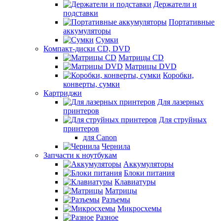
Держатели и
подставки
Портативные
аккумуляторы
Сумки
Компакт-диски CD, DVD
Матрицы CD
Матрицы DVD
Коробки,
конверты, сумки
Картриджи
Для лазерных
принтеров
Для струйных
принтеров
для Canon
Чернила
Запчасти к ноутбукам
Аккумуляторы
Блоки питания
Клавиатуры
Матрицы
Разъемы
Микросхемы
Разное