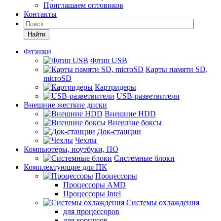
Приглашаем оптовиков
Контакты
Найти
Флэшки
Флэш USB
Карты памяти SD,
microSD
Картридеры
USB-разветвители
Внешние жесткие диски
Внешние HDD
Внешние боксы
Док-станции
Чехлы
Компьютеры, ноутбуки, ПО
Системные блоки
Комплектующие для ПК
Процессоры
Процессоры AMD
Процессоры Intel
Системы охлаждения
для процессоров
для корпусов