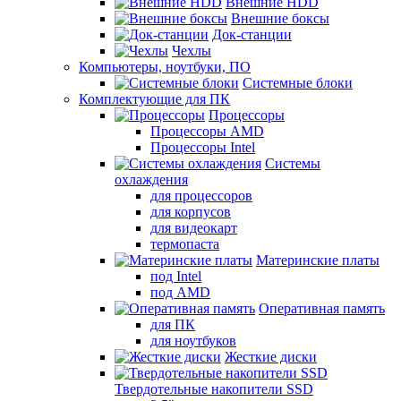
Внешние HDD
Внешние боксы
Док-станции
Чехлы
Компьютеры, ноутбуки, ПО
Системные блоки
Комплектующие для ПК
Процессоры
Процессоры AMD
Процессоры Intel
Системы
охлаждения
для процессоров
для корпусов
для видеокарт
термопаста
Материнские платы
под Intel
под AMD
Оперативная память
для ПК
для ноутбуков
Жесткие диски
Твердотельные накопители SSD