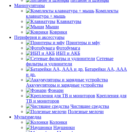
питание и шлейфы
Манипуляторы
Комплекты
клавиатура + мышь
Клавиатуры
Мыши
Коврики
Периферия и аксессуары
Принтеры и мфу
Фотобумага
ИБП и АКБ
Сетевые
фильтры и удлинители
Батарейки АА, ААА
и др.
Аккумуляторы и зарядные устройства
Фонари
Крепления для
ТВ и мониторов
Чистящие средства
Полезные мелочи
Мультимедиа
Колонки
Наушники