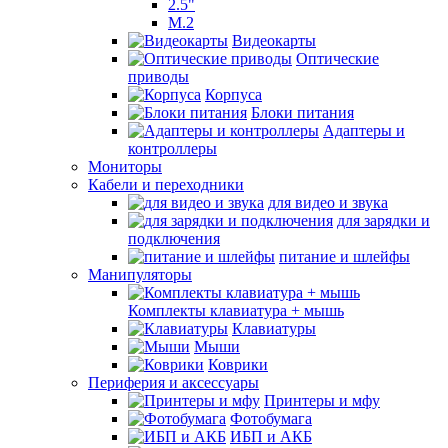
2.5"
M.2
Видеокарты
Оптические
приводы
Корпуса
Блоки питания
Адаптеры и
контроллеры
Мониторы
Кабели и переходники
для видео и звука
для зарядки и
подключения
питание и шлейфы
Манипуляторы
Комплекты клавиатура + мышь
Клавиатуры
Мыши
Коврики
Периферия и аксессуары
Принтеры и мфу
Фотобумага
ИБП и АКБ