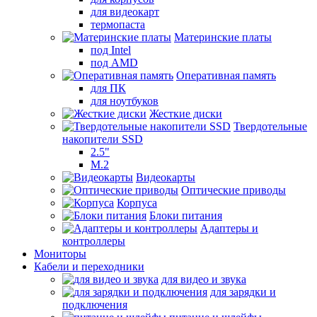
для видеокарт
термопаста
Материнские платы
под Intel
под AMD
Оперативная память
для ПК
для ноутбуков
Жесткие диски
Твердотельные
накопители SSD
2.5"
M.2
Видеокарты
Оптические приводы
Корпуса
Блоки питания
Адаптеры и
контроллеры
Мониторы
Кабели и переходники
для видео и звука
для зарядки и
подключения