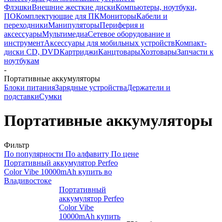
Флэшки
Внешние жесткие диски
Компьютеры, ноутбуки,
ПО
Комплектующие для ПК
Мониторы
Кабели и
переходники
Манипуляторы
Периферия и
аксессуары
Мультимедиа
Сетевое оборудование и
инструмент
Аксессуары для мобильных устройств
Компакт-
диски CD, DVD
Картриджи
Канцтовары
Хозтовары
Запчасти к
ноутбукам
-
Портативные аккумуляторы
Блоки питания
Зарядные устройства
Держатели и
подставки
Сумки
Портативные аккумуляторы
Фильтр
По популярности
По алфавиту
По цене
Портативный аккумулятор Perfeo
Color Vibe 10000mAh купить во
Владивостоке
Портативный
аккумулятор Perfeo
Color Vibe
10000mAh купить