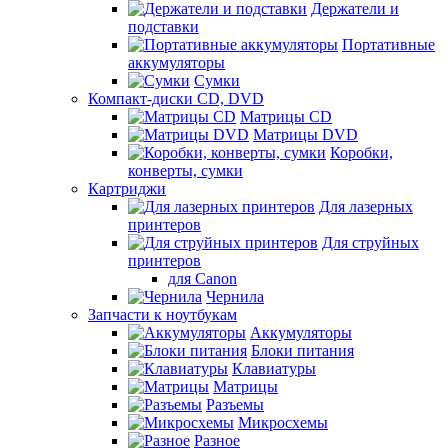
Держатели и
подставки
Портативные
аккумуляторы
Сумки
Компакт-диски CD, DVD
Матрицы CD
Матрицы DVD
Коробки,
конверты, сумки
Картриджи
Для лазерных
принтеров
Для струйных
принтеров
для Canon
Чернила
Запчасти к ноутбукам
Аккумуляторы
Блоки питания
Клавиатуры
Матрицы
Разъемы
Микросхемы
Разное