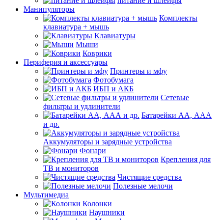
питание и шлейфы
Манипуляторы
Комплекты
клавиатура + мышь
Клавиатуры
Мыши
Коврики
Периферия и аксессуары
Принтеры и мфу
Фотобумага
ИБП и АКБ
Сетевые
фильтры и удлинители
Батарейки АА, ААА
и др.
Аккумуляторы и зарядные устройства
Фонари
Крепления для
ТВ и мониторов
Чистящие средства
Полезные мелочи
Мультимедиа
Колонки
Наушники