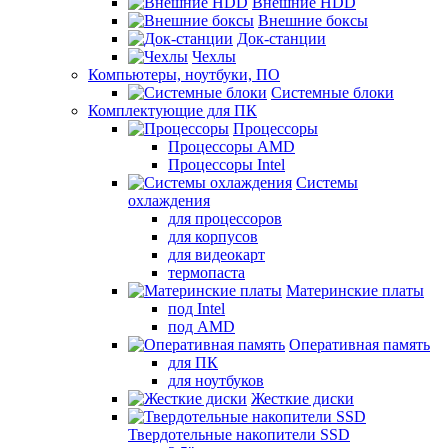
Внешние HDD
Внешние боксы
Док-станции
Чехлы
Компьютеры, ноутбуки, ПО
Системные блоки
Комплектующие для ПК
Процессоры
Процессоры AMD
Процессоры Intel
Системы
охлаждения
для процессоров
для корпусов
для видеокарт
термопаста
Материнские платы
под Intel
под AMD
Оперативная память
для ПК
для ноутбуков
Жесткие диски
Твердотельные накопители SSD