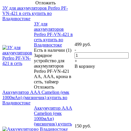
Отложить
ЗУ для аккумуляторов Perfeo PF-
VN-421 в сеть купить во
Владивостоке
ЗУ для
аккумуляторов
Perfeo PF-VN-421 в
сеть купить во
499
руб.
Владивостоке
-
Есть в наличии (1)
Зарядное
устройство для
+
аккумуляторов
В корзину
Perfeo PF-VN-421
АА, ААА, крона в
сеть, таймер
Отложить
Аккумулятор ААA Camelion (емк
1000мАн) (мизинчик) купить во
Владивостоке
Аккумулятор ААA
Camelion (емк
1000мАн)
(мизинчик) купить
150
руб.
во Владивостоке