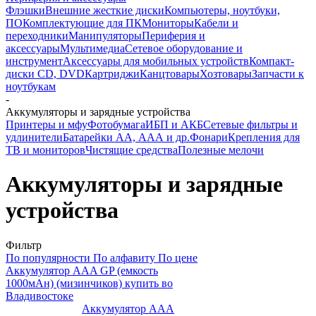
Флэшки
Внешние жесткие диски
Компьютеры, ноутбуки,
ПО
Комплектующие для ПК
Мониторы
Кабели и
переходники
Манипуляторы
Периферия и
аксессуары
Мультимедиа
Сетевое оборудование и
инструмент
Аксессуары для мобильных устройств
Компакт-
диски CD, DVD
Картриджи
Канцтовары
Хозтовары
Запчасти к
ноутбукам
-
Аккумуляторы и зарядные устройства
Принтеры и мфу
Фотобумага
ИБП и АКБ
Сетевые фильтры и
удлинители
Батарейки АА, ААА и др.
Фонари
Крепления для
ТВ и мониторов
Чистящие средства
Полезные мелочи
Аккумуляторы и зарядные
устройства
Фильтр
По популярности
По алфавиту
По цене
Аккумулятор ААA GP (емкость
1000мАн) (мизинчиков) купить во
Владивостоке
Аккумулятор ААA