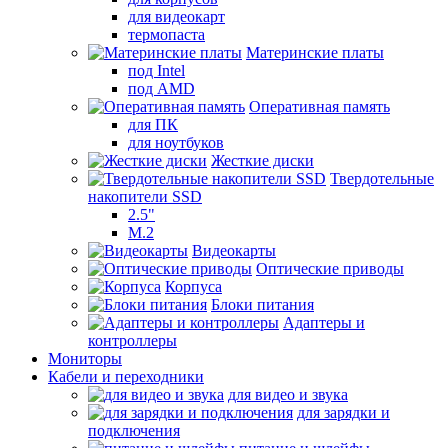
для видеокарт
термопаста
Материнские платы
под Intel
под AMD
Оперативная память
для ПК
для ноутбуков
Жесткие диски
Твердотельные
накопители SSD
2.5"
M.2
Видеокарты
Оптические приводы
Корпуса
Блоки питания
Адаптеры и
контроллеры
Мониторы
Кабели и переходники
для видео и звука
для зарядки и
подключения