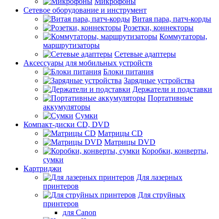
Микрофоны
Сетевое оборудование и инструмент
Витая пара, патч-корды
Розетки, коннекторы
Коммутаторы,
маршрутизаторы
Сетевые адаптеры
Аксессуары для мобильных устройств
Блоки питания
Зарядные устройства
Держатели и подставки
Портативные
аккумуляторы
Сумки
Компакт-диски CD, DVD
Матрицы CD
Матрицы DVD
Коробки, конверты,
сумки
Картриджи
Для лазерных
принтеров
Для струйных
принтеров
для Canon