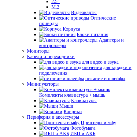
2.5"
M.2
Видеокарты
Оптические
приводы
Корпуса
Блоки питания
Адаптеры и
контроллеры
Мониторы
Кабели и переходники
для видео и звука
для зарядки и
подключения
питание и шлейфы
Манипуляторы
Комплекты клавиатура + мышь
Клавиатуры
Мыши
Коврики
Периферия и аксессуары
Принтеры и мфу
Фотобумага
ИБП и АКБ