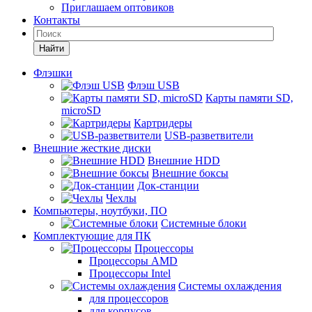
Приглашаем оптовиков
Контакты
Найти
Флэшки
Флэш USB
Карты памяти SD,
microSD
Картридеры
USB-разветвители
Внешние жесткие диски
Внешние HDD
Внешние боксы
Док-станции
Чехлы
Компьютеры, ноутбуки, ПО
Системные блоки
Комплектующие для ПК
Процессоры
Процессоры AMD
Процессоры Intel
Системы охлаждения
для процессоров
для корпусов