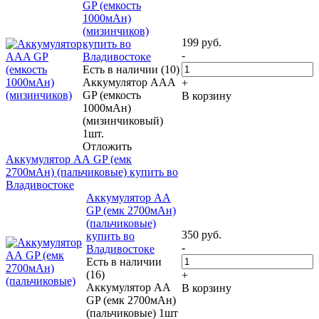
GP (емкость
1000мАн)
(мизинчиков)
199
руб.
купить во
-
Владивостоке
Есть в наличии (10)
Аккумулятор ААA
+
GP (емкость
В корзину
1000мАн)
(мизинчиковый)
1шт.
Отложить
Аккумулятор АА GP (емк
2700мАн) (пальчиковые) купить во
Владивостоке
Аккумулятор АА
GP (емк 2700мАн)
(пальчиковые)
350
руб.
купить во
-
Владивостоке
Есть в наличии
(16)
+
Аккумулятор АА
В корзину
GP (емк 2700мАн)
(пальчиковые) 1шт