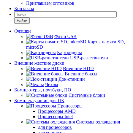
Приглашаем оптовиков
Контакты
Найти
Флэшки
Флэш USB
Карты памяти SD,
microSD
Картридеры
USB-разветвители
Внешние жесткие диски
Внешние HDD
Внешние боксы
Док-станции
Чехлы
Компьютеры, ноутбуки, ПО
Системные блоки
Комплектующие для ПК
Процессоры
Процессоры AMD
Процессоры Intel
Системы охлаждения
для процессоров
для корпусов