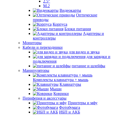
2.5"
M.2
Видеокарты
Оптические
приводы
Корпуса
Блоки питания
Адаптеры и
контроллеры
Мониторы
Кабели и переходники
для видео и звука
для зарядки и
подключения
питание и шлейфы
Манипуляторы
Комплекты клавиатура + мышь
Клавиатуры
Мыши
Коврики
Периферия и аксессуары
Принтеры и мфу
Фотобумага
ИБП и АКБ