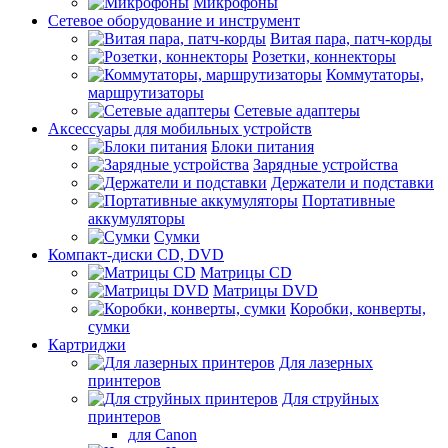
Микрофоны
Сетевое оборудование и инструмент
Витая пара, патч-корды
Розетки, коннекторы
Коммутаторы,
маршрутизаторы
Сетевые адаптеры
Аксессуары для мобильных устройств
Блоки питания
Зарядные устройства
Держатели и подставки
Портативные
аккумуляторы
Сумки
Компакт-диски CD, DVD
Матрицы CD
Матрицы DVD
Коробки, конверты,
сумки
Картриджи
Для лазерных
принтеров
Для струйных
принтеров
для Canon