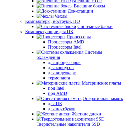
Внешние HDD
Внешние боксы
Док-станции
Чехлы
Компьютеры, ноутбуки, ПО
Системные блоки
Комплектующие для ПК
Процессоры
Процессоры AMD
Процессоры Intel
Системы
охлаждения
для процессоров
для корпусов
для видеокарт
термопаста
Материнские платы
под Intel
под AMD
Оперативная память
для ПК
для ноутбуков
Жесткие диски
Твердотельные накопители SSD