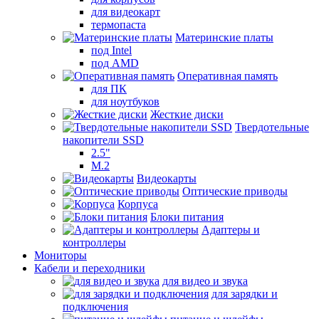
для видеокарт
термопаста
Материнские платы
под Intel
под AMD
Оперативная память
для ПК
для ноутбуков
Жесткие диски
Твердотельные
накопители SSD
2.5"
M.2
Видеокарты
Оптические приводы
Корпуса
Блоки питания
Адаптеры и
контроллеры
Мониторы
Кабели и переходники
для видео и звука
для зарядки и
подключения