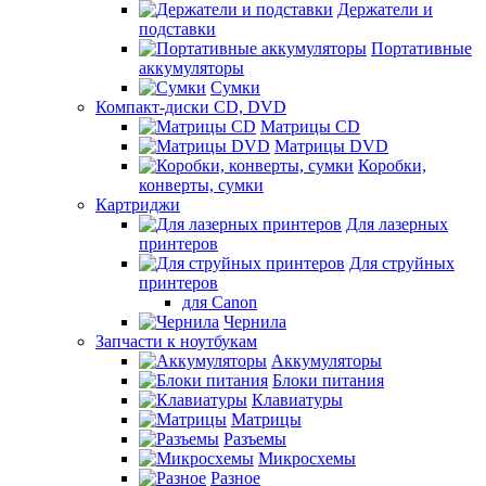
Держатели и
подставки
Портативные
аккумуляторы
Сумки
Компакт-диски CD, DVD
Матрицы CD
Матрицы DVD
Коробки,
конверты, сумки
Картриджи
Для лазерных
принтеров
Для струйных
принтеров
для Canon
Чернила
Запчасти к ноутбукам
Аккумуляторы
Блоки питания
Клавиатуры
Матрицы
Разъемы
Микросхемы
Разное