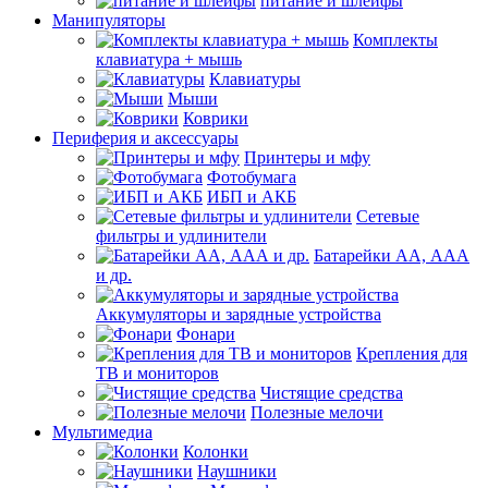
питание и шлейфы
Манипуляторы
Комплекты
клавиатура + мышь
Клавиатуры
Мыши
Коврики
Периферия и аксессуары
Принтеры и мфу
Фотобумага
ИБП и АКБ
Сетевые
фильтры и удлинители
Батарейки АА, ААА
и др.
Аккумуляторы и зарядные устройства
Фонари
Крепления для
ТВ и мониторов
Чистящие средства
Полезные мелочи
Мультимедиа
Колонки
Наушники