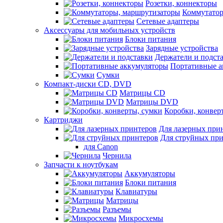
Розетки, коннекторы
Коммутатор
Сетевые адаптеры
Аксессуары для мобильных устройств
Блоки питания
Зарядные устройства
Держатели и подст
Портативные а
Сумки
Компакт-диски CD, DVD
Матрицы CD
Матрицы DVD
Коробки, конвер
Картриджи
Для лазерных при
Для струйных пр
для Canon
Чернила
Запчасти к ноутбукам
Аккумуляторы
Блоки питания
Клавиатуры
Матрицы
Разъемы
Микросхемы