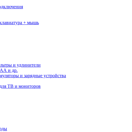
подключения
клавиатура + мышь
льтры и удлинители
АА и др.
муляторы и зарядные устройства
для ТВ и мониторов
орды