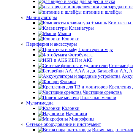
для видео и звука
для зарядки и 
питание и шлейфы
Манипуляторы
Комплекты 
Клавиатуры
Мыши
Коврики
Периферия и аксессуары
Принтеры и мфу
Фотобумага
ИБП и АКБ
Сетевые фи
Батарейки АА, А
Акку
Фонари
Крепления 
Чистящие средства
Полезные мелочи
Мультимедиа
Колонки
Наушники
Микрофоны
Сетевое оборудование и инструмент
Витая пара, патч-к