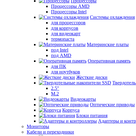
Процессоры
Процессоры AMD
Процессоры Intel
Системы охлаждения
для процессоров
для корпусов
для видеокарт
термопаста
Материнские платы
под Intel
под AMD
Оперативная память
для ПК
для ноутбуков
Жесткие диски
Твердотел
2.5"
M.2
Видеокарты
Оптические приводы
Корпуса
Блоки питания
Адаптеры и конт
Мониторы
Кабели и переходники