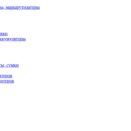
ы, маршрутизаторы
авки
ккумуляторы
ты, сумки
нтеров
интеров