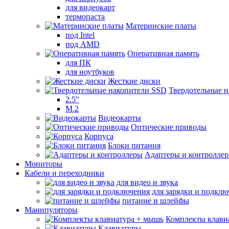
для видеокарт
термопаста
Материнские платы
под Intel
под AMD
Оперативная память
для ПК
для ноутбуков
Жесткие диски
Твердотельные 
2.5"
M.2
Видеокарты
Оптические приводы
Корпуса
Блоки питания
Адаптеры и контролле
Мониторы
Кабели и переходники
для видео и звука
для зарядки и подкл
питание и шлейфы
Манипуляторы
Комплекты клави
Клавиатуры