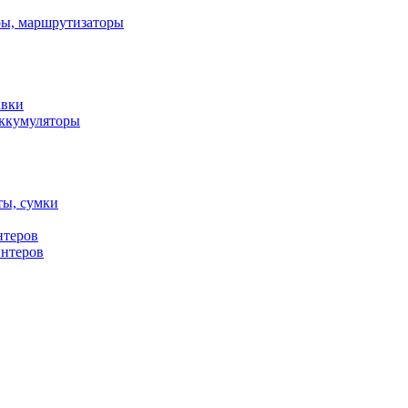
ы, маршрутизаторы
авки
ккумуляторы
ты, сумки
нтеров
интеров