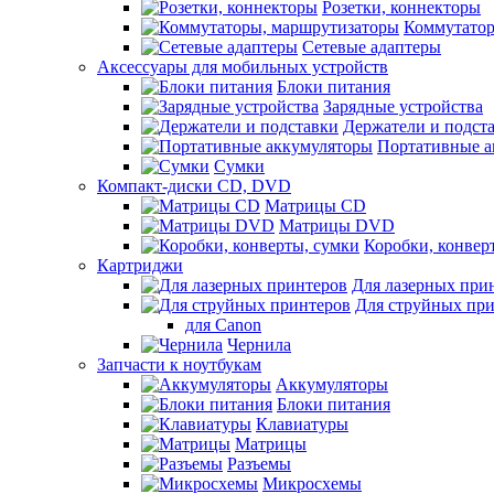
Розетки, коннекторы
Коммутатор
Сетевые адаптеры
Аксессуары для мобильных устройств
Блоки питания
Зарядные устройства
Держатели и подст
Портативные а
Сумки
Компакт-диски CD, DVD
Матрицы CD
Матрицы DVD
Коробки, конвер
Картриджи
Для лазерных при
Для струйных пр
для Canon
Чернила
Запчасти к ноутбукам
Аккумуляторы
Блоки питания
Клавиатуры
Матрицы
Разъемы
Микросхемы