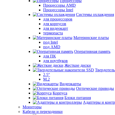
Процессоры
Процессоры AMD
Процессоры Intel
Системы охлаждения
для процессоров
для корпусов
для видеокарт
термопаста
Материнские платы
под Intel
под AMD
Оперативная память
для ПК
для ноутбуков
Жесткие диски
Твердотел
2.5"
M.2
Видеокарты
Оптические приводы
Корпуса
Блоки питания
Адаптеры и конт
Мониторы
Кабели и переходники