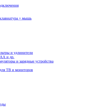
подключения
клавиатура + мышь
льтры и удлинители
АА и др.
муляторы и зарядные устройства
для ТВ и мониторов
орды