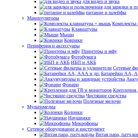
для видео и звука
для зарядки и 
питание и шлейфы
Манипуляторы
Комплекты 
Клавиатуры
Мыши
Коврики
Периферия и аксессуары
Принтеры и мфу
Фотобумага
ИБП и АКБ
Сетевые фи
Батарейки АА, А
Акку
Фонари
Крепления 
Чистящие средства
Полезные мелочи
Мультимедиа
Колонки
Наушники
Микрофоны
Сетевое оборудование и инструмент
Витая пара, патч-к