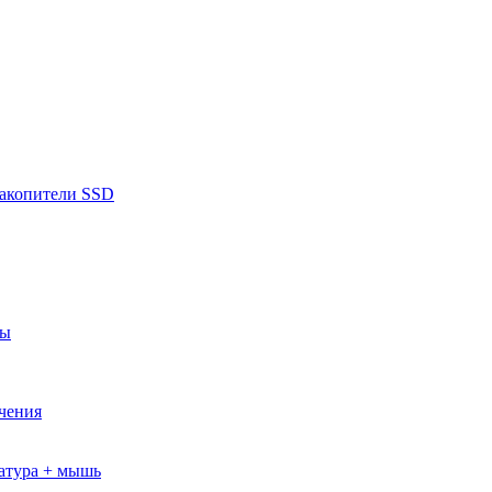
накопители SSD
ры
ючения
атура + мышь