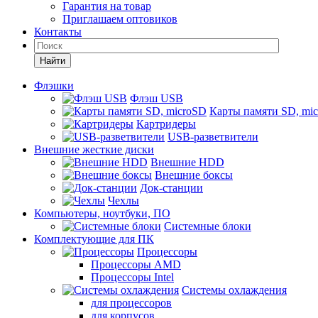
Гарантия на товар
Приглашаем оптовиков
Контакты
Найти
Флэшки
Флэш USB
Карты памяти SD, mi
Картридеры
USB-разветвители
Внешние жесткие диски
Внешние HDD
Внешние боксы
Док-станции
Чехлы
Компьютеры, ноутбуки, ПО
Системные блоки
Комплектующие для ПК
Процессоры
Процессоры AMD
Процессоры Intel
Системы охлаждения
для процессоров
для корпусов