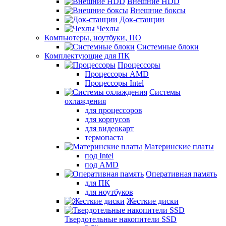
Внешние HDD
Внешние боксы
Док-станции
Чехлы
Компьютеры, ноутбуки, ПО
Системные блоки
Комплектующие для ПК
Процессоры
Процессоры AMD
Процессоры Intel
Системы
охлаждения
для процессоров
для корпусов
для видеокарт
термопаста
Материнские платы
под Intel
под AMD
Оперативная память
для ПК
для ноутбуков
Жесткие диски
Твердотельные накопители SSD