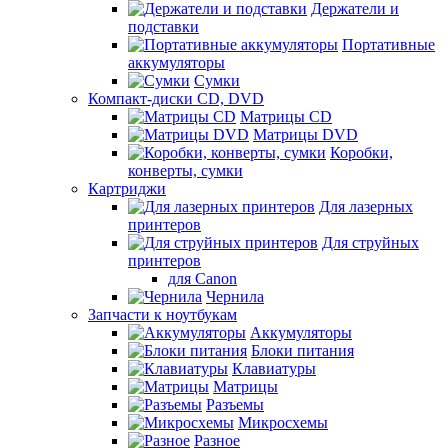
Держатели и
подставки
Портативные
аккумуляторы
Сумки
Компакт-диски CD, DVD
Матрицы CD
Матрицы DVD
Коробки,
конверты, сумки
Картриджи
Для лазерных
принтеров
Для струйных
принтеров
для Canon
Чернила
Запчасти к ноутбукам
Аккумуляторы
Блоки питания
Клавиатуры
Матрицы
Разъемы
Микросхемы
Разное