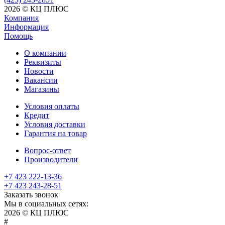
2026 © КЦ ПЛЮС
Компания
Информация
Помощь
О компании
Реквизиты
Новости
Вакансии
Магазины
Условия оплаты
Кредит
Условия доставки
Гарантия на товар
Вопрос-ответ
Производители
+7 423 222-13-36
+7 423 243-28-51
Заказать звонок
Мы в социальных сетях:
2026 © КЦ ПЛЮС
sexvediose
troll
hindiporno
kutta
bangalore
kiasa
bhabhi
america
kowalski
remonster
bf
bulu
nepali
#
سكس
سالب