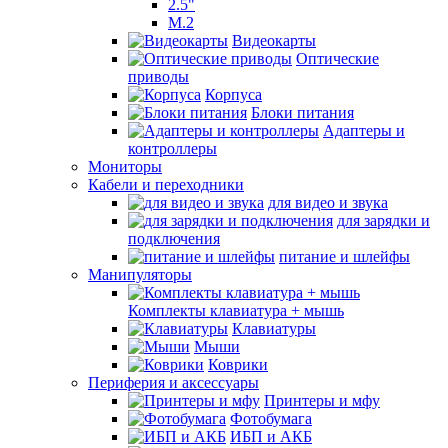
2.5"
M.2
Видеокарты
Оптические
приводы
Корпуса
Блоки питания
Адаптеры и
контроллеры
Мониторы
Кабели и переходники
для видео и звука
для зарядки и
подключения
питание и шлейфы
Манипуляторы
Комплекты клавиатура + мышь
Клавиатуры
Мыши
Коврики
Периферия и аксессуары
Принтеры и мфу
Фотобумага
ИБП и АКБ