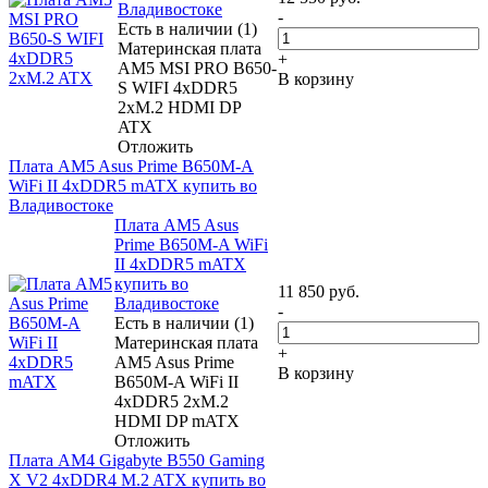
Владивостоке
-
Есть в наличии (1)
Материнская плата
+
AM5 MSI PRO B650-
В корзину
S WIFI 4xDDR5
2xM.2 HDMI DP
ATX
Отложить
Плата AM5 Asus Prime B650M-A
WiFi II 4xDDR5 mATX купить во
Владивостоке
Плата AM5 Asus
Prime B650M-A WiFi
II 4xDDR5 mATX
купить во
11 850
руб.
Владивостоке
-
Есть в наличии (1)
Материнская плата
+
AM5 Asus Prime
В корзину
B650M-A WiFi II
4xDDR5 2xM.2
HDMI DP mATX
Отложить
Плата AM4 Gigabyte B550 Gaming
X V2 4xDDR4 M.2 ATX купить во