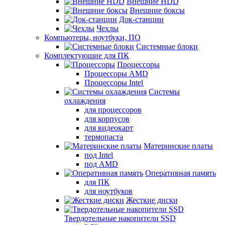
Внешние HDD
Внешние боксы
Док-станции
Чехлы
Компьютеры, ноутбуки, ПО
Системные блоки
Комплектующие для ПК
Процессоры
Процессоры AMD
Процессоры Intel
Системы
охлаждения
для процессоров
для корпусов
для видеокарт
термопаста
Материнские платы
под Intel
под AMD
Оперативная память
для ПК
для ноутбуков
Жесткие диски
Твердотельные накопители SSD