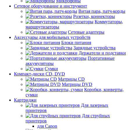
Микрофоны
Сетевое оборудование и инструмент
Витая пара, патч-корды
Розетки, коннекторы
Коммутаторы,
маршрутизаторы
Сетевые адаптеры
Аксессуары для мобильных устройств
Блоки питания
Зарядные устройства
Держатели и подставки
Портативные
аккумуляторы
Сумки
Компакт-диски CD, DVD
Матрицы CD
Матрицы DVD
Коробки, конверты,
сумки
Картриджи
Для лазерных
принтеров
Для струйных
принтеров
для Canon