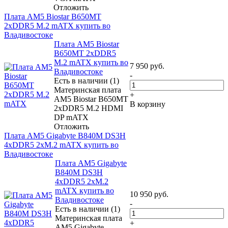
Отложить
Плата AM5 Biostar B650MT
2xDDR5 M.2 mATX купить во
Владивостоке
Плата AM5 Biostar
B650MT 2xDDR5
M.2 mATX купить во
7 950
руб.
Владивостоке
-
Есть в наличии (1)
Материнская плата
+
AM5 Biostar B650MT
В корзину
2xDDR5 M.2 HDMI
DP mATX
Отложить
Плата AM5 Gigabyte B840M DS3H
4xDDR5 2xM.2 mATX купить во
Владивостоке
Плата AM5 Gigabyte
B840M DS3H
4xDDR5 2xM.2
mATX купить во
10 950
руб.
Владивостоке
-
Есть в наличии (1)
Материнская плата
+
AM5 Gigabyte