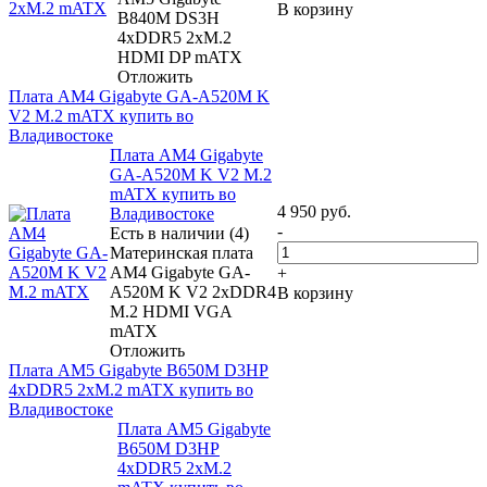
В корзину
B840M DS3H
4xDDR5 2xM.2
HDMI DP mATX
Отложить
Плата AM4 Gigabyte GA-A520M K
V2 M.2 mATX купить во
Владивостоке
Плата AM4 Gigabyte
GA-A520M K V2 M.2
mATX купить во
4 950
руб.
Владивостоке
-
Есть в наличии (4)
Материнская плата
AM4 Gigabyte GA-
+
A520M K V2 2xDDR4
В корзину
M.2 HDMI VGA
mATX
Отложить
Плата AM5 Gigabyte B650M D3HP
4xDDR5 2xM.2 mATX купить во
Владивостоке
Плата AM5 Gigabyte
B650M D3HP
4xDDR5 2xM.2