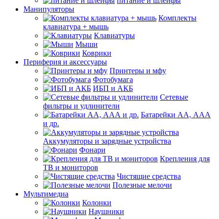
питание и шлейфы
Манипуляторы
Комплекты
клавиатура + мышь
Клавиатуры
Мыши
Коврики
Периферия и аксессуары
Принтеры и мфу
Фотобумага
ИБП и АКБ
Сетевые
фильтры и удлинители
Батарейки АА, ААА
и др.
Аккумуляторы и зарядные устройства
Фонари
Крепления для
ТВ и мониторов
Чистящие средства
Полезные мелочи
Мультимедиа
Колонки
Наушники