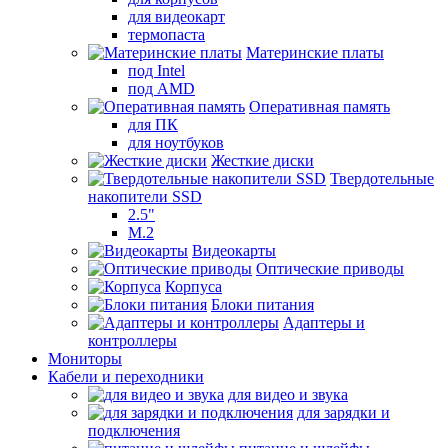
для видеокарт
термопаста
Материнские платы
под Intel
под AMD
Оперативная память
для ПК
для ноутбуков
Жесткие диски
Твердотельные
накопители SSD
2.5"
M.2
Видеокарты
Оптические приводы
Корпуса
Блоки питания
Адаптеры и
контроллеры
Мониторы
Кабели и переходники
для видео и звука
для зарядки и
подключения