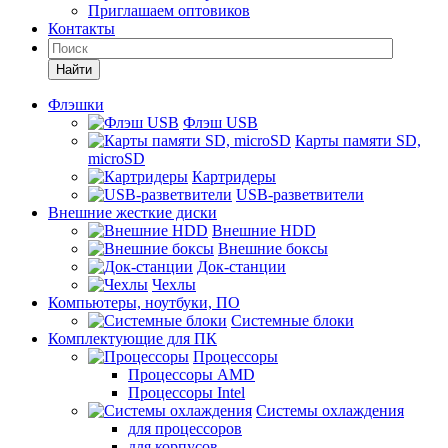
Приглашаем оптовиков
Контакты
Найти
Флэшки
Флэш USB
Карты памяти SD,
microSD
Картридеры
USB-разветвители
Внешние жесткие диски
Внешние HDD
Внешние боксы
Док-станции
Чехлы
Компьютеры, ноутбуки, ПО
Системные блоки
Комплектующие для ПК
Процессоры
Процессоры AMD
Процессоры Intel
Системы охлаждения
для процессоров
для корпусов