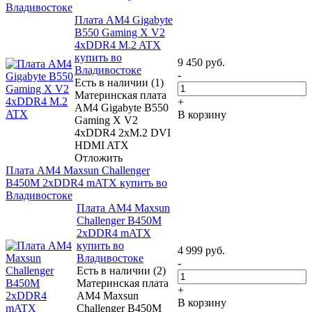
Владивостоке
Плата AM4 Gigabyte
B550 Gaming X V2
4xDDR4 M.2 ATX
купить во
9 450
руб.
Владивостоке
-
Есть в наличии (1)
Материнская плата
+
AM4 Gigabyte B550
В корзину
Gaming X V2
4xDDR4 2xM.2 DVI
HDMI ATX
Отложить
Плата AM4 Maxsun Challenger
B450M 2xDDR4 mATX купить во
Владивостоке
Плата AM4 Maxsun
Challenger B450M
2xDDR4 mATX
купить во
4 999
руб.
Владивостоке
-
Есть в наличии (2)
Материнская плата
+
AM4 Maxsun
В корзину
Challenger B450M