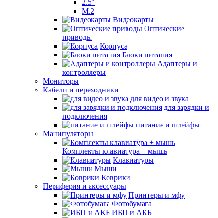
2.5"
M.2
Видеокарты
Оптические
приводы
Корпуса
Блоки питания
Адаптеры и
контроллеры
Мониторы
Кабели и переходники
для видео и звука
для зарядки и
подключения
питание и шлейфы
Манипуляторы
Комплекты клавиатура + мышь
Клавиатуры
Мыши
Коврики
Периферия и аксессуары
Принтеры и мфу
Фотобумага
ИБП и АКБ