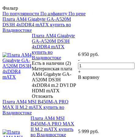
Фильтр
По популярности
По алфавиту
По цене
Плата AM4 Gigabyte GA-A520M
DS3H 4xDDR4 mATX купить во
Владивостоке
Плата AM4 Gigabyte
GA-A520M DS3H
4xDDR4 mATX
купить во
6 950
руб.
Владивостоке
-
Есть в наличии (2)
Материнская плата
+
AM4 Gigabyte GA-
В корзину
A520M DS3H
4xDDR4 m.2 DVI DP
HDMI mATX
Отложить
Плата AM4 MSI B450M-A PRO
MAX II M.2 mATX купить во
Владивостоке
Плата AM4 MSI
B450M-A PRO MAX
II M.2 mATX купить
5 999
руб.
во Владивостоке
-