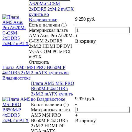
A620M-C-CSM
2xDDR5 2xM.2 mATX
купить во
9 250
руб.
Владивостоке
-
Есть в наличии (1)
Материнская плата
AM5 Asus Pro A620M-
+
C-CSM 2xDDR5
В корзину
2xM.2 HDMI DP DVI
VGA COM PCIe PCI
mATX
Отложить
Плата AM5 MSI PRO B650M-P
4xDDR5 2xM.2 mATX купить во
Владивостоке
Плата AM5 MSI PRO
B650M-P 4xDDR5
2xM.2 mATX купить
9 950
руб.
во Владивостоке
-
Есть в наличии (1)
Материнская плата
AM5 MSI PRO
+
B650M-P 4xDDR5
В корзину
2xM.2 HDMI DP
VGA mATX