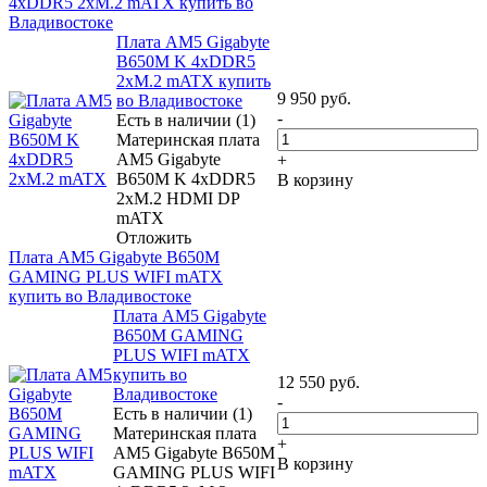
4xDDR5 2xM.2 mATX купить во
Владивостоке
Плата AM5 Gigabyte
B650M K 4xDDR5
2xM.2 mATX купить
9 950
руб.
во Владивостоке
-
Есть в наличии (1)
Материнская плата
AM5 Gigabyte
+
B650M K 4xDDR5
В корзину
2xM.2 HDMI DP
mATX
Отложить
Плата AM5 Gigabyte B650M
GAMING PLUS WIFI mATX
купить во Владивостоке
Плата AM5 Gigabyte
B650M GAMING
PLUS WIFI mATX
купить во
12 550
руб.
Владивостоке
-
Есть в наличии (1)
Материнская плата
+
AM5 Gigabyte B650M
В корзину
GAMING PLUS WIFI