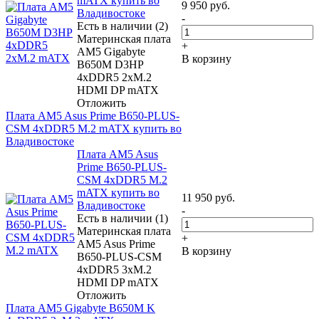
mATX купить во
9 950
руб.
Владивостоке
-
Есть в наличии (2)
Материнская плата
+
AM5 Gigabyte
В корзину
B650M D3HP
4xDDR5 2xM.2
HDMI DP mATX
Отложить
Плата AM5 Asus Prime B650-PLUS-
CSM 4xDDR5 M.2 mATX купить во
Владивостоке
Плата AM5 Asus
Prime B650-PLUS-
CSM 4xDDR5 M.2
mATX купить во
11 950
руб.
Владивостоке
-
Есть в наличии (1)
Материнская плата
+
AM5 Asus Prime
В корзину
B650-PLUS-CSM
4xDDR5 3xM.2
HDMI DP mATX
Отложить
Плата AM5 Gigabyte B650M K