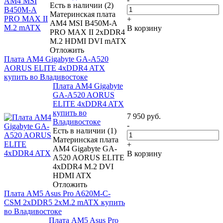
Есть в наличии (2)
Материнская плата
+
AM4 MSI B450M-A
В корзину
PRO MAX II 2xDDR4
M.2 HDMI DVI mATX
Отложить
Плата AM4 Gigabyte GA-A520
AORUS ELITE 4xDDR4 ATX
купить во Владивостоке
Плата AM4 Gigabyte
GA-A520 AORUS
ELITE 4xDDR4 ATX
купить во
7 950
руб.
Владивостоке
-
Есть в наличии (1)
Материнская плата
+
AM4 Gigabyte GA-
В корзину
A520 AORUS ELITE
4xDDR4 M.2 DVI
HDMI ATX
Отложить
Плата AM5 Asus Pro A620M-C-
CSM 2xDDR5 2xM.2 mATX купить
во Владивостоке
Плата AM5 Asus Pro