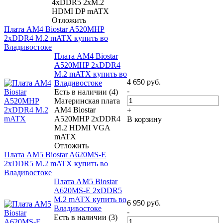
4xDDR5 2xM.2
HDMI DP mATX
Отложить
Плата AM4 Biostar A520MHP
2xDDR4 M.2 mATX купить во
Владивостоке
Плата AM4 Biostar
A520MHP 2xDDR4
M.2 mATX купить во
4 650
руб.
Владивостоке
-
Есть в наличии (4)
Материнская плата
AM4 Biostar
+
A520MHP 2xDDR4
В корзину
M.2 HDMI VGA
mATX
Отложить
Плата AM5 Biostar A620MS-E
2xDDR5 M.2 mATX купить во
Владивостоке
Плата AM5 Biostar
A620MS-E 2xDDR5
M.2 mATX купить во
6 950
руб.
Владивостоке
-
Есть в наличии (3)