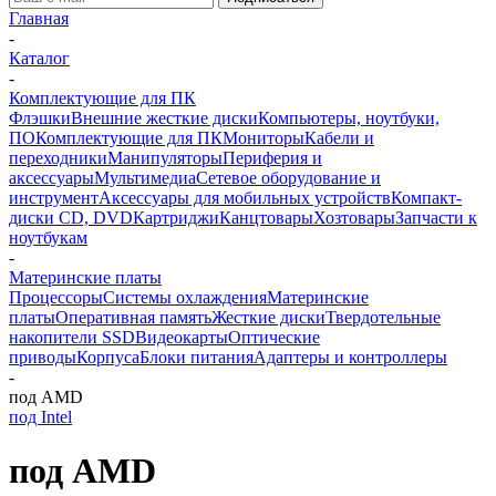
Главная
-
Каталог
-
Комплектующие для ПК
Флэшки
Внешние жесткие диски
Компьютеры, ноутбуки,
ПО
Комплектующие для ПК
Мониторы
Кабели и
переходники
Манипуляторы
Периферия и
аксессуары
Мультимедиа
Сетевое оборудование и
инструмент
Аксессуары для мобильных устройств
Компакт-
диски CD, DVD
Картриджи
Канцтовары
Хозтовары
Запчасти к
ноутбукам
-
Материнские платы
Процессоры
Системы охлаждения
Материнские
платы
Оперативная память
Жесткие диски
Твердотельные
накопители SSD
Видеокарты
Оптические
приводы
Корпуса
Блоки питания
Адаптеры и контроллеры
-
под AMD
под Intel
под AMD