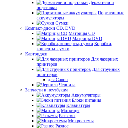
Держатели и
подставки
Портативные
аккумуляторы
Сумки
Компакт-диски CD, DVD
Матрицы CD
Матрицы DVD
Коробки,
конверты, сумки
Картриджи
Для лазерных
принтеров
Для струйных
принтеров
для Canon
Чернила
Запчасти к ноутбукам
Аккумуляторы
Блоки питания
Клавиатуры
Матрицы
Разъемы
Микросхемы
Разное