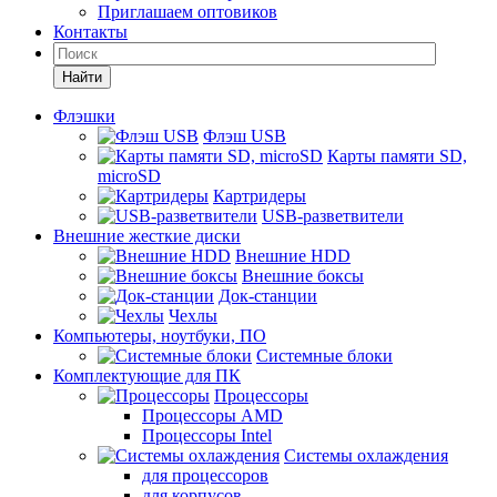
Приглашаем оптовиков
Контакты
Найти
Флэшки
Флэш USB
Карты памяти SD,
microSD
Картридеры
USB-разветвители
Внешние жесткие диски
Внешние HDD
Внешние боксы
Док-станции
Чехлы
Компьютеры, ноутбуки, ПО
Системные блоки
Комплектующие для ПК
Процессоры
Процессоры AMD
Процессоры Intel
Системы охлаждения
для процессоров
для корпусов