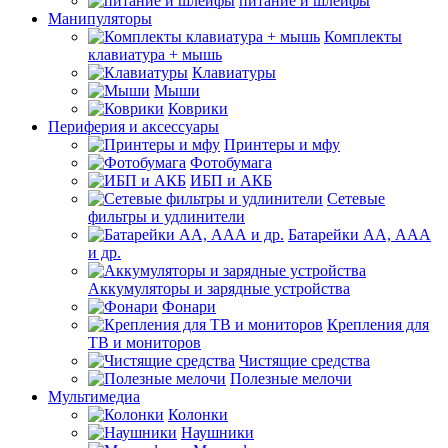
питание и шлейфы
Манипуляторы
Комплекты
клавиатура + мышь
Клавиатуры
Мыши
Коврики
Периферия и аксессуары
Принтеры и мфу
Фотобумага
ИБП и АКБ
Сетевые
фильтры и удлинители
Батарейки АА, ААА
и др.
Аккумуляторы и зарядные устройства
Фонари
Крепления для
ТВ и мониторов
Чистящие средства
Полезные мелочи
Мультимедиа
Колонки
Наушники