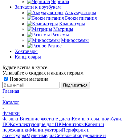
Чернила
Запчасти к ноутбукам
Аккумуляторы
Блоки питания
Клавиатуры
Матрицы
Разъемы
Микросхемы
Разное
Хозтовары
Канцтовары
Будьте всегда в курсе!
Узнавайте о скидках и акциях первым
Новости магазина
Главная
-
Каталог
-
Флэшки
Флэшки
Внешние жесткие диски
Компьютеры, ноутбуки,
ПО
Комплектующие для ПК
Мониторы
Кабели и
переходники
Манипуляторы
Периферия и
аксессуары
Мультимедиа
Сетевое оборудование и