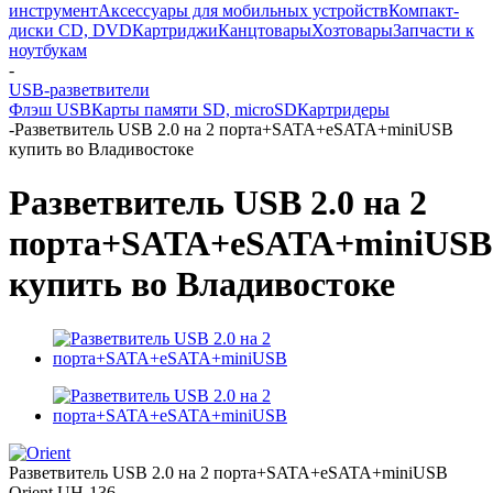
инструмент
Аксессуары для мобильных устройств
Компакт-
диски CD, DVD
Картриджи
Канцтовары
Хозтовары
Запчасти к
ноутбукам
-
USB-разветвители
Флэш USB
Карты памяти SD, microSD
Картридеры
-
Разветвитель USB 2.0 на 2 порта+SATA+eSATA+miniUSB
купить во Владивостоке
Разветвитель USB 2.0 на 2
порта+SATA+eSATA+miniUSB
купить во Владивостоке
Разветвитель USB 2.0 на 2 порта+SATA+eSATA+miniUSB
Orient UH-136