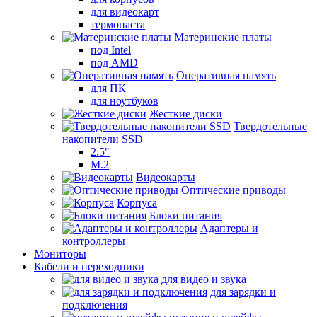
для видеокарт
термопаста
Материнские платы
под Intel
под AMD
Оперативная память
для ПК
для ноутбуков
Жесткие диски
Твердотельные
накопители SSD
2.5"
M.2
Видеокарты
Оптические приводы
Корпуса
Блоки питания
Адаптеры и
контроллеры
Мониторы
Кабели и переходники
для видео и звука
для зарядки и
подключения