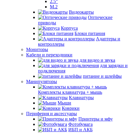
2.5"
M.2
Видеокарты
Оптические
приводы
Корпуса
Блоки питания
Адаптеры и
контроллеры
Мониторы
Кабели и переходники
для видео и звука
для зарядки и
подключения
питание и шлейфы
Манипуляторы
Комплекты клавиатура + мышь
Клавиатуры
Мыши
Коврики
Периферия и аксессуары
Принтеры и мфу
Фотобумага
ИБП и АКБ