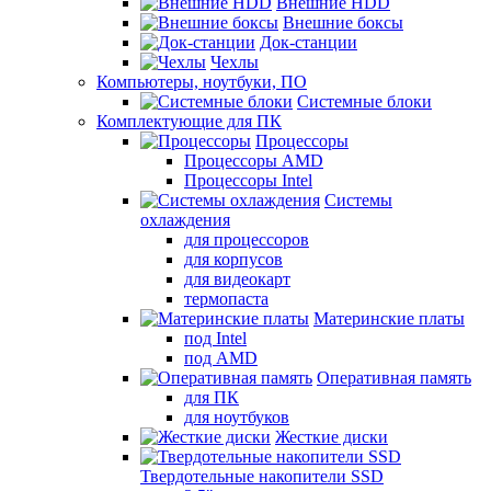
Внешние HDD
Внешние боксы
Док-станции
Чехлы
Компьютеры, ноутбуки, ПО
Системные блоки
Комплектующие для ПК
Процессоры
Процессоры AMD
Процессоры Intel
Системы
охлаждения
для процессоров
для корпусов
для видеокарт
термопаста
Материнские платы
под Intel
под AMD
Оперативная память
для ПК
для ноутбуков
Жесткие диски
Твердотельные накопители SSD