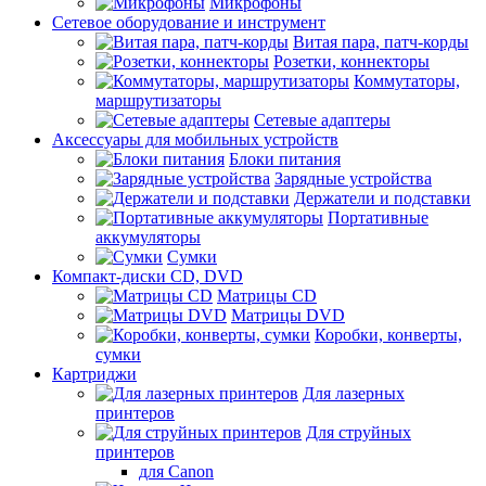
Микрофоны
Сетевое оборудование и инструмент
Витая пара, патч-корды
Розетки, коннекторы
Коммутаторы,
маршрутизаторы
Сетевые адаптеры
Аксессуары для мобильных устройств
Блоки питания
Зарядные устройства
Держатели и подставки
Портативные
аккумуляторы
Сумки
Компакт-диски CD, DVD
Матрицы CD
Матрицы DVD
Коробки, конверты,
сумки
Картриджи
Для лазерных
принтеров
Для струйных
принтеров
для Canon