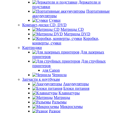
Держатели и
подставки
Портативные
аккумуляторы
Сумки
Компакт-диски CD, DVD
Матрицы CD
Матрицы DVD
Коробки,
конверты, сумки
Картриджи
Для лазерных
принтеров
Для струйных
принтеров
для Canon
Чернила
Запчасти к ноутбукам
Аккумуляторы
Блоки питания
Клавиатуры
Матрицы
Разъемы
Микросхемы
Разное