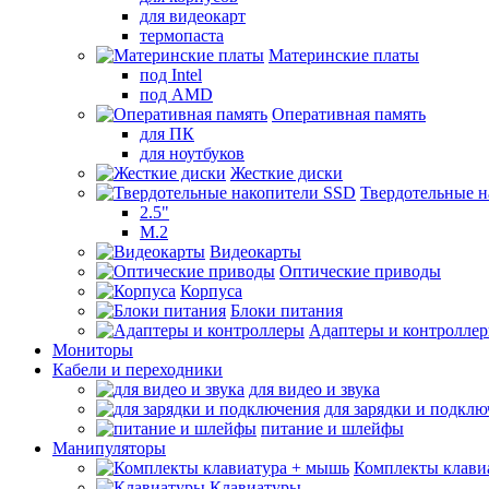
для видеокарт
термопаста
Материнские платы
под Intel
под AMD
Оперативная память
для ПК
для ноутбуков
Жесткие диски
Твердотельные 
2.5"
M.2
Видеокарты
Оптические приводы
Корпуса
Блоки питания
Адаптеры и контролле
Мониторы
Кабели и переходники
для видео и звука
для зарядки и подкл
питание и шлейфы
Манипуляторы
Комплекты клави
Клавиатуры