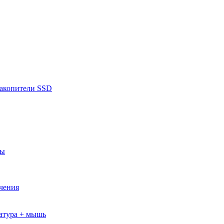
накопители SSD
ры
ючения
атура + мышь