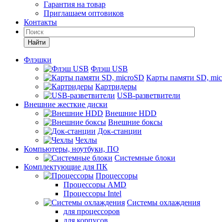
Гарантия на товар
Приглашаем оптовиков
Контакты
Найти
Флэшки
Флэш USB
Карты памяти SD, mi
Картридеры
USB-разветвители
Внешние жесткие диски
Внешние HDD
Внешние боксы
Док-станции
Чехлы
Компьютеры, ноутбуки, ПО
Системные блоки
Комплектующие для ПК
Процессоры
Процессоры AMD
Процессоры Intel
Системы охлаждения
для процессоров
для корпусов