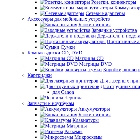
Розетки, коннекторы
Коммутатор
Сетевые адаптеры
Аксессуары для мобильных устройств
Блоки питания
Зарядные устройства
Держатели и подст
Портативные а
Сумки
Компакт-диски CD, DVD
Матрицы CD
Матрицы DVD
Коробки, конвер
Картриджи
Для лазерных при
Для струйных пр
для Canon
Чернила
Запчасти к ноутбукам
Аккумуляторы
Блоки питания
Клавиатуры
Матрицы
Разъемы
Микросхемы