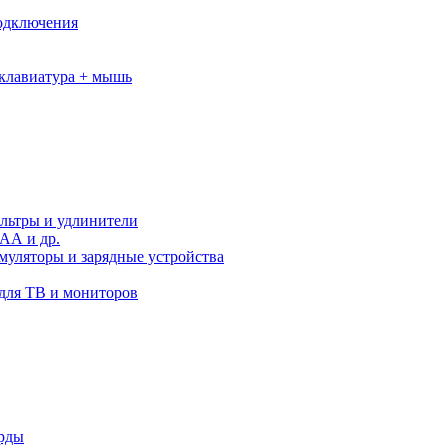
подключения
клавиатура + мышь
льтры и удлинители
АА и др.
муляторы и зарядные устройства
для ТВ и мониторов
орды