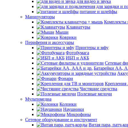
для видео и звука
для зарядки и 
питание и шлейфы
Манипуляторы
Комплекты 
Клавиатуры
Мыши
Коврики
Периферия и аксессуары
Принтеры и мфу
Фотобумага
ИБП и АКБ
Сетевые фи
Батарейки АА, А
Акку
Фонари
Крепления 
Чистящие средства
Полезные мелочи
Мультимедиа
Колонки
Наушники
Микрофоны
Сетевое оборудование и инструмент
Витая пара, патч-к