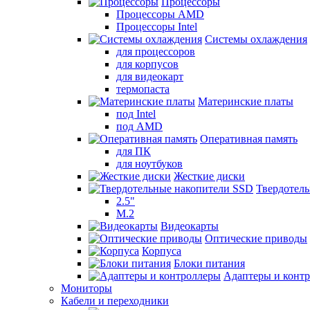
Процессоры
Процессоры AMD
Процессоры Intel
Системы охлаждения
для процессоров
для корпусов
для видеокарт
термопаста
Материнские платы
под Intel
под AMD
Оперативная память
для ПК
для ноутбуков
Жесткие диски
Твердотел
2.5"
M.2
Видеокарты
Оптические приводы
Корпуса
Блоки питания
Адаптеры и конт
Мониторы
Кабели и переходники