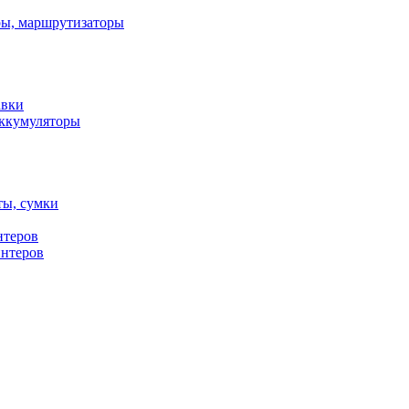
ы, маршрутизаторы
авки
ккумуляторы
ты, сумки
нтеров
интеров