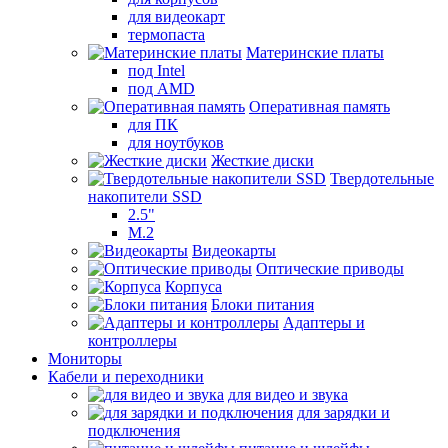
для видеокарт
термопаста
Материнские платы
под Intel
под AMD
Оперативная память
для ПК
для ноутбуков
Жесткие диски
Твердотельные
накопители SSD
2.5"
M.2
Видеокарты
Оптические приводы
Корпуса
Блоки питания
Адаптеры и
контроллеры
Мониторы
Кабели и переходники
для видео и звука
для зарядки и
подключения