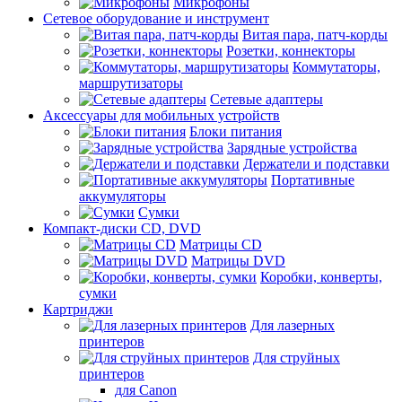
Микрофоны
Сетевое оборудование и инструмент
Витая пара, патч-корды
Розетки, коннекторы
Коммутаторы,
маршрутизаторы
Сетевые адаптеры
Аксессуары для мобильных устройств
Блоки питания
Зарядные устройства
Держатели и подставки
Портативные
аккумуляторы
Сумки
Компакт-диски CD, DVD
Матрицы CD
Матрицы DVD
Коробки, конверты,
сумки
Картриджи
Для лазерных
принтеров
Для струйных
принтеров
для Canon