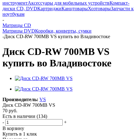
инструмент
Аксессуары для мобильных устройств
Компакт-
диски CD, DVD
Картриджи
Канцтовары
Хозтовары
Запчасти к
ноутбукам
-
Матрицы CD
Матрицы DVD
Коробки, конверты, сумки
-
Диск CD-RW 700MB VS купить во Владивостоке
Диск CD-RW 700MB VS
купить во Владивостоке
Производитель:
VS
Диск CD-RW 700MB VS
70
руб.
Есть в наличии
(134)
-
+
В корзину
Купить в 1 клик