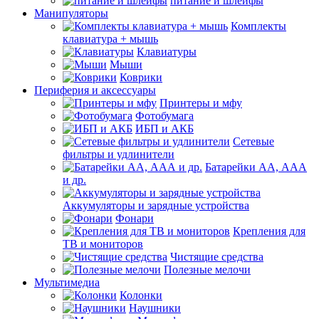
питание и шлейфы
Манипуляторы
Комплекты
клавиатура + мышь
Клавиатуры
Мыши
Коврики
Периферия и аксессуары
Принтеры и мфу
Фотобумага
ИБП и АКБ
Сетевые
фильтры и удлинители
Батарейки АА, ААА
и др.
Аккумуляторы и зарядные устройства
Фонари
Крепления для
ТВ и мониторов
Чистящие средства
Полезные мелочи
Мультимедиа
Колонки
Наушники