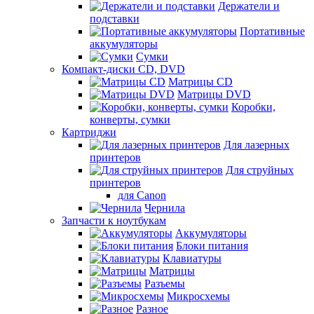
Держатели и
подставки
Портативные
аккумуляторы
Сумки
Компакт-диски CD, DVD
Матрицы CD
Матрицы DVD
Коробки,
конверты, сумки
Картриджи
Для лазерных
принтеров
Для струйных
принтеров
для Canon
Чернила
Запчасти к ноутбукам
Аккумуляторы
Блоки питания
Клавиатуры
Матрицы
Разъемы
Микросхемы
Разное