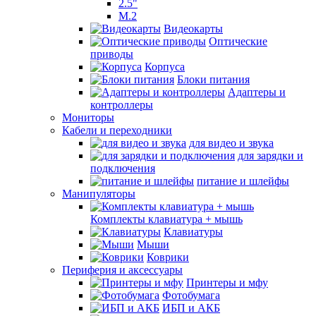
2.5"
M.2
Видеокарты
Оптические
приводы
Корпуса
Блоки питания
Адаптеры и
контроллеры
Мониторы
Кабели и переходники
для видео и звука
для зарядки и
подключения
питание и шлейфы
Манипуляторы
Комплекты клавиатура + мышь
Клавиатуры
Мыши
Коврики
Периферия и аксессуары
Принтеры и мфу
Фотобумага
ИБП и АКБ