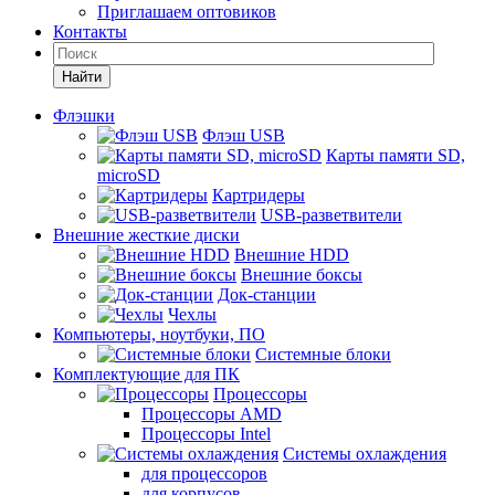
Приглашаем оптовиков
Контакты
Найти
Флэшки
Флэш USB
Карты памяти SD,
microSD
Картридеры
USB-разветвители
Внешние жесткие диски
Внешние HDD
Внешние боксы
Док-станции
Чехлы
Компьютеры, ноутбуки, ПО
Системные блоки
Комплектующие для ПК
Процессоры
Процессоры AMD
Процессоры Intel
Системы охлаждения
для процессоров
для корпусов