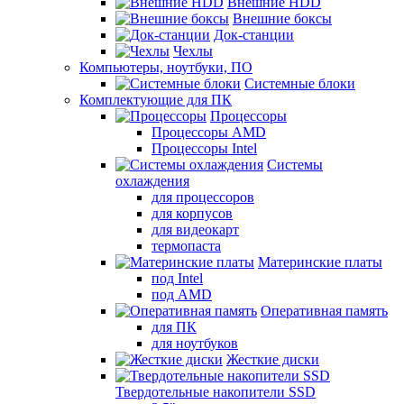
Внешние HDD
Внешние боксы
Док-станции
Чехлы
Компьютеры, ноутбуки, ПО
Системные блоки
Комплектующие для ПК
Процессоры
Процессоры AMD
Процессоры Intel
Системы
охлаждения
для процессоров
для корпусов
для видеокарт
термопаста
Материнские платы
под Intel
под AMD
Оперативная память
для ПК
для ноутбуков
Жесткие диски
Твердотельные накопители SSD