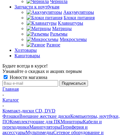
Чернила
Запчасти к ноутбукам
Аккумуляторы
Блоки питания
Клавиатуры
Матрицы
Разъемы
Микросхемы
Разное
Хозтовары
Канцтовары
Будьте всегда в курсе!
Узнавайте о скидках и акциях первым
Новости магазина
Главная
-
Каталог
-
Компакт-диски CD, DVD
Флэшки
Внешние жесткие диски
Компьютеры, ноутбуки,
ПО
Комплектующие для ПК
Мониторы
Кабели и
переходники
Манипуляторы
Периферия и
аксессуары
Мультимедиа
Сетевое оборудование и