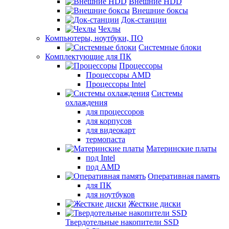
Внешние HDD
Внешние боксы
Док-станции
Чехлы
Компьютеры, ноутбуки, ПО
Системные блоки
Комплектующие для ПК
Процессоры
Процессоры AMD
Процессоры Intel
Системы
охлаждения
для процессоров
для корпусов
для видеокарт
термопаста
Материнские платы
под Intel
под AMD
Оперативная память
для ПК
для ноутбуков
Жесткие диски
Твердотельные накопители SSD