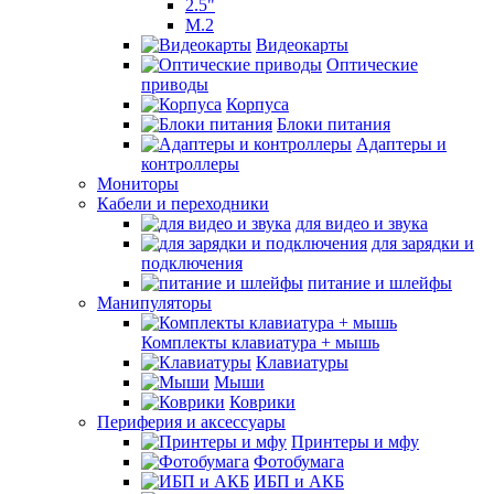
2.5"
M.2
Видеокарты
Оптические
приводы
Корпуса
Блоки питания
Адаптеры и
контроллеры
Мониторы
Кабели и переходники
для видео и звука
для зарядки и
подключения
питание и шлейфы
Манипуляторы
Комплекты клавиатура + мышь
Клавиатуры
Мыши
Коврики
Периферия и аксессуары
Принтеры и мфу
Фотобумага
ИБП и АКБ