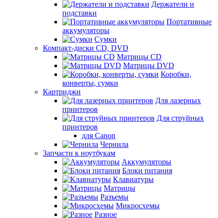
Держатели и
подставки
Портативные
аккумуляторы
Сумки
Компакт-диски CD, DVD
Матрицы CD
Матрицы DVD
Коробки,
конверты, сумки
Картриджи
Для лазерных
принтеров
Для струйных
принтеров
для Canon
Чернила
Запчасти к ноутбукам
Аккумуляторы
Блоки питания
Клавиатуры
Матрицы
Разъемы
Микросхемы
Разное