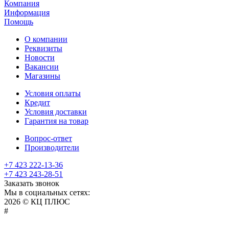
Компания
Информация
Помощь
О компании
Реквизиты
Новости
Вакансии
Магазины
Условия оплаты
Кредит
Условия доставки
Гарантия на товар
Вопрос-ответ
Производители
+7 423 222-13-36
+7 423 243-28-51
Заказать звонок
Мы в социальных сетях:
2026 © КЦ ПЛЮС
sexvediose
troll
hindiporno
kutta
bangalore
kiasa
bhabhi
america
kowalski
remonster
bf
bulu
nepali
#
سكس
سالب
pornostorage.net
nadimar
coxhamster.mobi
ladki
sex
hentai
ki
ammayi
page
hentai
film
pichr
movie
فلام
متناك