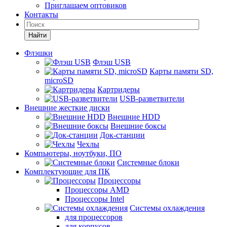
Приглашаем оптовиков
Контакты
Найти
Флэшки
Флэш USB
Карты памяти SD,
microSD
Картридеры
USB-разветвители
Внешние жесткие диски
Внешние HDD
Внешние боксы
Док-станции
Чехлы
Компьютеры, ноутбуки, ПО
Системные блоки
Комплектующие для ПК
Процессоры
Процессоры AMD
Процессоры Intel
Системы охлаждения
для процессоров
для корпусов