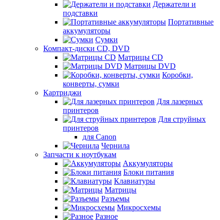
Держатели и
подставки
Портативные
аккумуляторы
Сумки
Компакт-диски CD, DVD
Матрицы CD
Матрицы DVD
Коробки,
конверты, сумки
Картриджи
Для лазерных
принтеров
Для струйных
принтеров
для Canon
Чернила
Запчасти к ноутбукам
Аккумуляторы
Блоки питания
Клавиатуры
Матрицы
Разъемы
Микросхемы
Разное