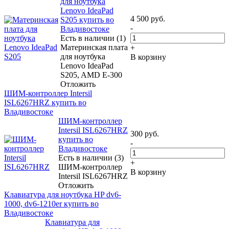
для ноутбука
Lenovo IdeaPad
4 500
руб.
S205 купить во
-
Владивостоке
Есть в наличии (1)
Материнская плата
+
для ноутбука
В корзину
Lenovo IdeaPad
S205, AMD E-300
Отложить
ШИМ-контроллер Intersil
ISL6267HRZ купить во
Владивостоке
ШИМ-контроллер
Intersil ISL6267HRZ
300
руб.
купить во
-
Владивостоке
Есть в наличии (3)
+
ШИМ-контроллер
В корзину
Intersil ISL6267HRZ
Отложить
Клавиатура для ноутбука HP dv6-
1000, dv6-1210er купить во
Владивостоке
Клавиатура для