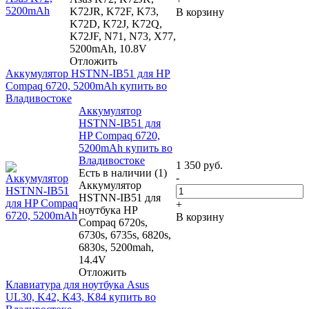
K72JR, K72F, K73,
В корзину
K72D, K72J, K72Q,
K72JF, N71, N73, X77,
5200mAh, 10.8V
Отложить
Аккумулятор HSTNN-IB51 для HP
Compaq 6720, 5200mAh купить во
Владивостоке
Аккумулятор
HSTNN-IB51 для
HP Compaq 6720,
5200mAh купить во
Владивостоке
1 350
руб.
Есть в наличии (1)
-
Аккумулятор
HSTNN-IB51 для
+
ноутбука HP
В корзину
Compaq 6720s,
6730s, 6735s, 6820s,
6830s, 5200mah,
14.4V
Отложить
Клавиатура для ноутбука Asus
UL30, K42, K43, K84 купить во