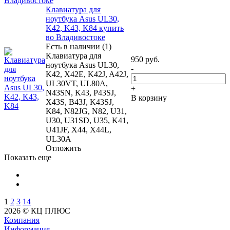
Владивостоке
Клавиатура для
ноутбука Asus UL30,
K42, K43, K84 купить
во Владивостоке
Есть в наличии (1)
Kлавиатура для
950
руб.
ноутбука Asus UL30,
-
K42, X42E, K42J, A42J,
UL30VT, UL80A,
+
N43SN, K43, P43SJ,
В корзину
X43S, B43J, K43SJ,
K84, N82JG, N82, U31,
U30, U31SD, U35, K41,
U41JF, X44, X44L,
UL30A
Отложить
Показать еще
1
2
3
14
2026 © КЦ ПЛЮС
Компания
Информация