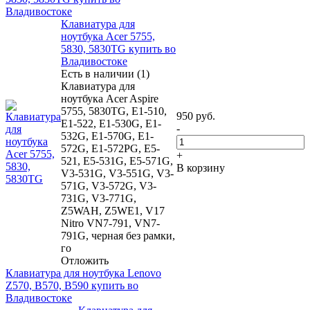
Владивостоке
Клавиатура для
ноутбука Acer 5755,
5830, 5830TG купить во
Владивостоке
Есть в наличии (1)
Клавиатура для
ноутбука Acer Aspire
5755, 5830TG, E1-510,
950
руб.
E1-522, E1-530G, E1-
-
532G, E1-570G, E1-
572G, E1-572PG, E5-
+
521, E5-531G, E5-571G,
В корзину
V3-531G, V3-551G, V3-
571G, V3-572G, V3-
731G, V3-771G,
Z5WAH, Z5WE1, V17
Nitro VN7-791, VN7-
791G, черная без рамки,
го
Отложить
Клавиатура для ноутбука Lenovo
Z570, B570, B590 купить во
Владивостоке