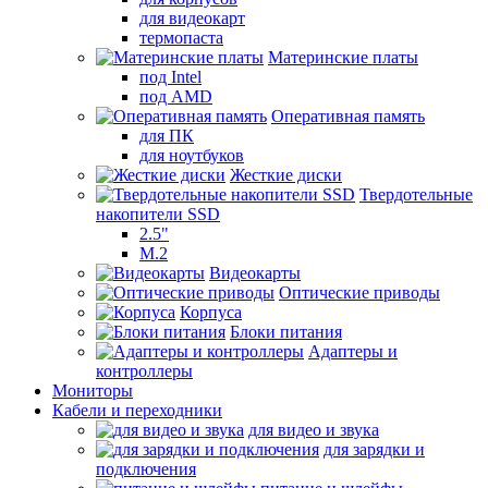
для видеокарт
термопаста
Материнские платы
под Intel
под AMD
Оперативная память
для ПК
для ноутбуков
Жесткие диски
Твердотельные
накопители SSD
2.5"
M.2
Видеокарты
Оптические приводы
Корпуса
Блоки питания
Адаптеры и
контроллеры
Мониторы
Кабели и переходники
для видео и звука
для зарядки и
подключения