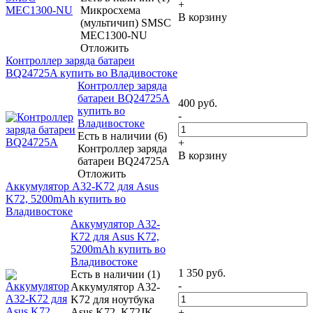
+
Микросхема
В корзину
(мультичип) SMSC
MEC1300-NU
Отложить
Контроллер заряда батареи
BQ24725A купить во Владивостоке
Контроллер заряда
батареи BQ24725A
400
руб.
купить во
-
Владивостоке
Есть в наличии (6)
+
Контроллер заряда
В корзину
батареи BQ24725A
Отложить
Аккумулятор A32-K72 для Asus
K72, 5200mAh купить во
Владивостоке
Аккумулятор A32-
K72 для Asus K72,
5200mAh купить во
Владивостоке
1 350
руб.
Есть в наличии (1)
-
Аккумулятор A32-
K72 для ноутбука
Asus K72, K72JK,
+