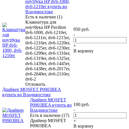
ноутбука HP dv6-1000,
dv6-1210er купить во
Владивостоке
Есть в наличии (1)
Клавиатура для
ноутбука HP Pavilion
950
руб.
dv6-1000, dv6-1210er,
-
dv6-1211er, dv6-1215er,
dv6-1216er, dv6-1220er,
+
dv6-1225er, dv6-1230er,
В корзину
dv6-1299er, dv6-1316er,
dv6-1319er, dv6-1325er,
dv6-1439er, dv6-1445er,
dv6-1438er, dv6-2017er,
dv6-2040er, dv6-2110er,
dv6-2
Отложить
Драйвер MOSFET P0903BEA
купить во Владивостоке
Драйвер MOSFET
100
руб.
P0903BEA купить во
-
Владивостоке
Есть в наличии (17)
Драйвер MOSFET
+
P0903BEA
В корзину