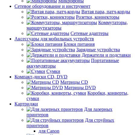
Микрофоны
Сетевое оборудование и инструмент
Витая пара, патч-корды
Розетки, коннекторы
Коммутаторы,
маршрутизаторы
Сетевые адаптеры
Аксессуары для мобильных устройств
Блоки питания
Зарядные устройства
Держатели и подставки
Портативные
аккумуляторы
Сумки
Компакт-диски CD, DVD
Матрицы CD
Матрицы DVD
Коробки, конверты,
сумки
Картриджи
Для лазерных
принтеров
Для струйных
принтеров
для Canon