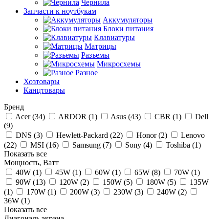
Чернила
Запчасти к ноутбукам
Аккумуляторы
Блоки питания
Клавиатуры
Матрицы
Разъемы
Микросхемы
Разное
Хозтовары
Канцтовары
Бренд
Acer (
34
)
ARDOR (
1
)
Asus (
43
)
CBR (
1
)
Dell
(
9
)
DNS (
3
)
Hewlett-Packard (
22
)
Honor (
2
)
Lenovo
(
22
)
MSI (
16
)
Samsung (
7
)
Sony (
4
)
Toshiba (
1
)
Показать все
Мощность, Ватт
40W (
1
)
45W (
1
)
60W (
1
)
65W (
8
)
70W (
1
)
90W (
13
)
120W (
2
)
150W (
5
)
180W (
5
)
135W
(
1
)
170W (
1
)
200W (
3
)
230W (
3
)
240W (
2
)
36W (
1
)
Показать все
Диагональ экрана