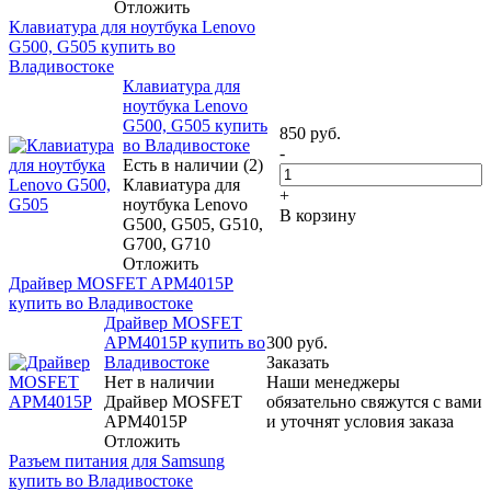
Отложить
Клавиатура для ноутбука Lenovo
G500, G505 купить во
Владивостоке
Клавиатура для
ноутбука Lenovo
G500, G505 купить
850
руб.
во Владивостоке
-
Есть в наличии (2)
Клавиатура для
+
ноутбука Lenovo
В корзину
G500, G505, G510,
G700, G710
Отложить
Драйвер MOSFET APM4015P
купить во Владивостоке
Драйвер MOSFET
APM4015P купить во
300
руб.
Владивостоке
Заказать
Нет в наличии
Наши менеджеры
Драйвер MOSFET
обязательно свяжутся с вами
APM4015P
и уточнят условия заказа
Отложить
Разъем питания для Samsung
купить во Владивостоке