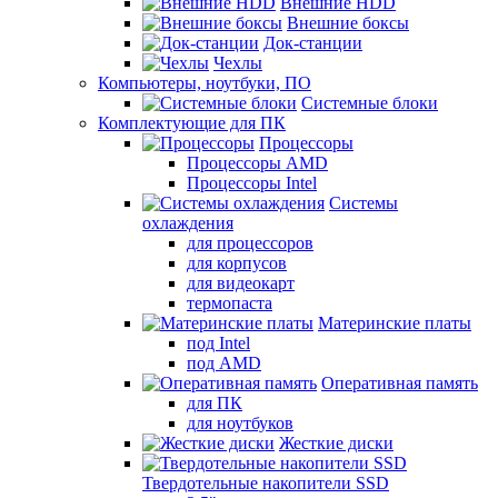
Внешние HDD
Внешние боксы
Док-станции
Чехлы
Компьютеры, ноутбуки, ПО
Системные блоки
Комплектующие для ПК
Процессоры
Процессоры AMD
Процессоры Intel
Системы
охлаждения
для процессоров
для корпусов
для видеокарт
термопаста
Материнские платы
под Intel
под AMD
Оперативная память
для ПК
для ноутбуков
Жесткие диски
Твердотельные накопители SSD