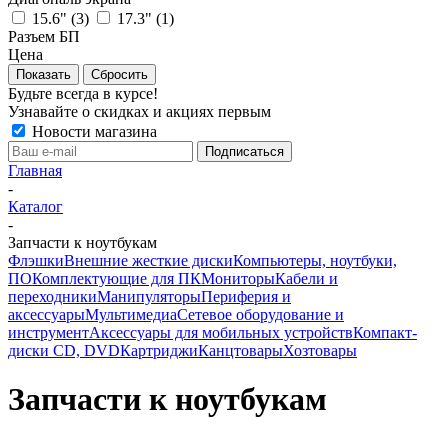
15.6" (
3
)
17.3" (
1
)
Разъем БП
Цена
Сбросить
Будьте всегда в курсе!
Узнавайте о скидках и акциях первым
Новости магазина
Главная
-
Каталог
-
Запчасти к ноутбукам
Флэшки
Внешние жесткие диски
Компьютеры, ноутбуки,
ПО
Комплектующие для ПК
Мониторы
Кабели и
переходники
Манипуляторы
Периферия и
аксессуары
Мультимедиа
Сетевое оборудование и
инструмент
Аксессуары для мобильных устройств
Компакт-
диски CD, DVD
Картриджи
Канцтовары
Хозтовары
Запчасти к ноутбукам