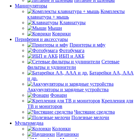
питание и шлейфы
Манипуляторы
Комплекты
клавиатура + мышь
Клавиатуры
Мыши
Коврики
Периферия и аксессуары
Принтеры и мфу
Фотобумага
ИБП и АКБ
Сетевые
фильтры и удлинители
Батарейки АА, ААА
и др.
Аккумуляторы и зарядные устройства
Фонари
Крепления для
ТВ и мониторов
Чистящие средства
Полезные мелочи
Мультимедиа
Колонки
Наушники