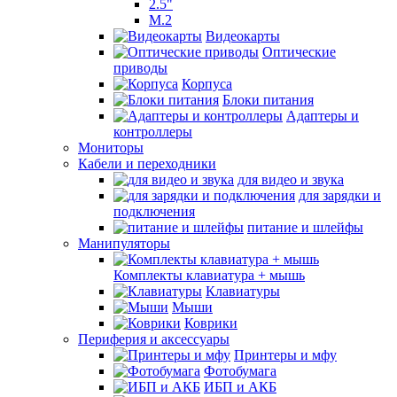
2.5"
M.2
Видеокарты
Оптические
приводы
Корпуса
Блоки питания
Адаптеры и
контроллеры
Мониторы
Кабели и переходники
для видео и звука
для зарядки и
подключения
питание и шлейфы
Манипуляторы
Комплекты клавиатура + мышь
Клавиатуры
Мыши
Коврики
Периферия и аксессуары
Принтеры и мфу
Фотобумага
ИБП и АКБ