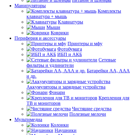
питание и шлейфы
Манипуляторы
Комплекты
клавиатура + мышь
Клавиатуры
Мыши
Коврики
Периферия и аксессуары
Принтеры и мфу
Фотобумага
ИБП и АКБ
Сетевые
фильтры и удлинители
Батарейки АА, ААА
и др.
Аккумуляторы и зарядные устройства
Фонари
Крепления для
ТВ и мониторов
Чистящие средства
Полезные мелочи
Мультимедиа
Колонки
Наушники