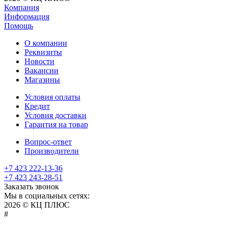
Компания
Информация
Помощь
О компании
Реквизиты
Новости
Вакансии
Магазины
Условия оплаты
Кредит
Условия доставки
Гарантия на товар
Вопрос-ответ
Производители
+7 423 222-13-36
+7 423 243-28-51
Заказать звонок
Мы в социальных сетях:
2026 © КЦ ПЛЮС
sexvediose
troll
hindiporno
kutta
bangalore
kiasa
bhabhi
america
kowalski
remonster
bf
bulu
nepali
#
سكس
سالب
pornostorage.net
nadimar
coxhamster.mobi
ladki
sex
hentai
ki
ammayi
page
hentai
film
pichr
movie
فلام
متناك