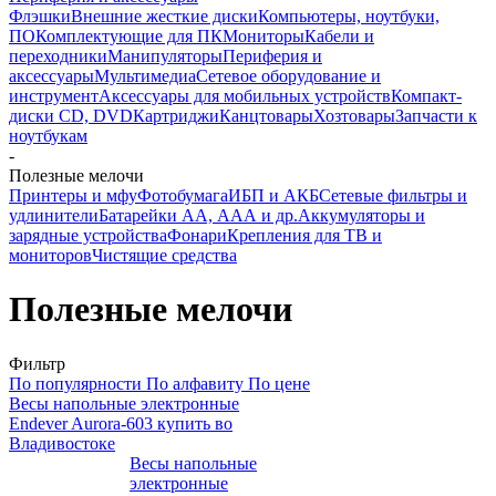
Флэшки
Внешние жесткие диски
Компьютеры, ноутбуки,
ПО
Комплектующие для ПК
Мониторы
Кабели и
переходники
Манипуляторы
Периферия и
аксессуары
Мультимедиа
Сетевое оборудование и
инструмент
Аксессуары для мобильных устройств
Компакт-
диски CD, DVD
Картриджи
Канцтовары
Хозтовары
Запчасти к
ноутбукам
-
Полезные мелочи
Принтеры и мфу
Фотобумага
ИБП и АКБ
Сетевые фильтры и
удлинители
Батарейки АА, ААА и др.
Аккумуляторы и
зарядные устройства
Фонари
Крепления для ТВ и
мониторов
Чистящие средства
Полезные мелочи
Фильтр
По популярности
По алфавиту
По цене
Весы напольные электронные
Endever Aurora-603 купить во
Владивостоке
Весы напольные
электронные