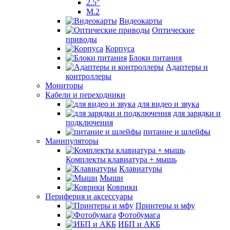
2.5"
M.2
Видеокарты
Оптические
приводы
Корпуса
Блоки питания
Адаптеры и
контроллеры
Мониторы
Кабели и переходники
для видео и звука
для зарядки и
подключения
питание и шлейфы
Манипуляторы
Комплекты клавиатура + мышь
Клавиатуры
Мыши
Коврики
Периферия и аксессуары
Принтеры и мфу
Фотобумага
ИБП и АКБ