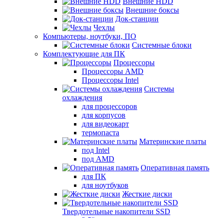
Внешние HDD
Внешние боксы
Док-станции
Чехлы
Компьютеры, ноутбуки, ПО
Системные блоки
Комплектующие для ПК
Процессоры
Процессоры AMD
Процессоры Intel
Системы
охлаждения
для процессоров
для корпусов
для видеокарт
термопаста
Материнские платы
под Intel
под AMD
Оперативная память
для ПК
для ноутбуков
Жесткие диски
Твердотельные накопители SSD