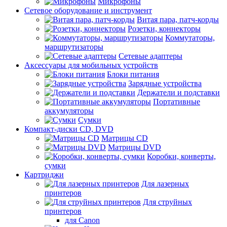
Микрофоны
Сетевое оборудование и инструмент
Витая пара, патч-корды
Розетки, коннекторы
Коммутаторы,
маршрутизаторы
Сетевые адаптеры
Аксессуары для мобильных устройств
Блоки питания
Зарядные устройства
Держатели и подставки
Портативные
аккумуляторы
Сумки
Компакт-диски CD, DVD
Матрицы CD
Матрицы DVD
Коробки, конверты,
сумки
Картриджи
Для лазерных
принтеров
Для струйных
принтеров
для Canon