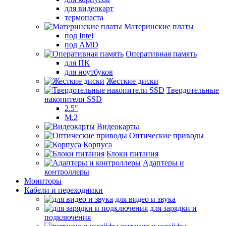
для видеокарт
термопаста
Материнские платы
под Intel
под AMD
Оперативная память
для ПК
для ноутбуков
Жесткие диски
Твердотельные
накопители SSD
2.5"
M.2
Видеокарты
Оптические приводы
Корпуса
Блоки питания
Адаптеры и
контроллеры
Мониторы
Кабели и переходники
для видео и звука
для зарядки и
подключения