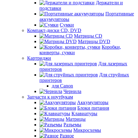
Держатели и
подставки
Портативные
аккумуляторы
Сумки
Компакт-диски CD, DVD
Матрицы CD
Матрицы DVD
Коробки,
конверты, сумки
Картриджи
Для лазерных
принтеров
Для струйных
принтеров
для Canon
Чернила
Запчасти к ноутбукам
Аккумуляторы
Блоки питания
Клавиатуры
Матрицы
Разъемы
Микросхемы
Разное