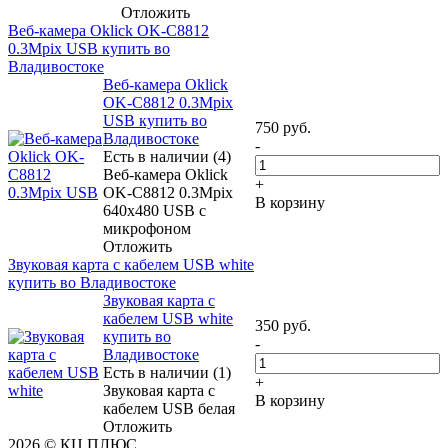
Отложить
Веб-камера Oklick OK-C8812
0.3Mpix USB купить во
Владивостоке
Веб-камера Oklick
OK-C8812 0.3Mpix
USB купить во
750
руб.
Владивостоке
-
Есть в наличии (4)
Веб-камера Oklick
+
OK-C8812 0.3Mpix
В корзину
640x480 USB с
микрофоном
Отложить
Звуковая карта с кабелем USB white
купить во Владивостоке
Звуковая карта с
кабелем USB white
350
руб.
купить во
-
Владивостоке
Есть в наличии (1)
+
Звуковая карта с
В корзину
кабелем USB белая
Отложить
2026 © КЦ ПЛЮС