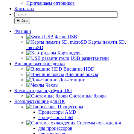
Приглашаем оптовиков
Контакты
Найти
Флэшки
Флэш USB
Карты памяти SD,
microSD
Картридеры
USB-разветвители
Внешние жесткие диски
Внешние HDD
Внешние боксы
Док-станции
Чехлы
Компьютеры, ноутбуки, ПО
Системные блоки
Комплектующие для ПК
Процессоры
Процессоры AMD
Процессоры Intel
Системы охлаждения
для процессоров
для корпусов