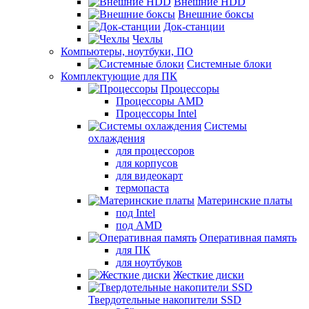
Внешние HDD
Внешние боксы
Док-станции
Чехлы
Компьютеры, ноутбуки, ПО
Системные блоки
Комплектующие для ПК
Процессоры
Процессоры AMD
Процессоры Intel
Системы
охлаждения
для процессоров
для корпусов
для видеокарт
термопаста
Материнские платы
под Intel
под AMD
Оперативная память
для ПК
для ноутбуков
Жесткие диски
Твердотельные накопители SSD