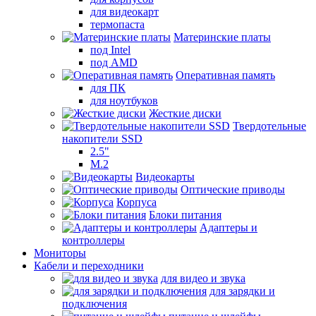
для видеокарт
термопаста
Материнские платы
под Intel
под AMD
Оперативная память
для ПК
для ноутбуков
Жесткие диски
Твердотельные
накопители SSD
2.5"
M.2
Видеокарты
Оптические приводы
Корпуса
Блоки питания
Адаптеры и
контроллеры
Мониторы
Кабели и переходники
для видео и звука
для зарядки и
подключения