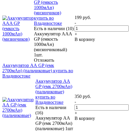
GP (емкость
1000мАн)
(мизинчиков)
199
руб.
купить во
-
Владивостоке
Есть в наличии (10)
Аккумулятор ААA
+
GP (емкость
В корзину
1000мАн)
(мизинчиковый)
1шт.
Отложить
Аккумулятор АА GP (емк
2700мАн) (пальчиковые) купить во
Владивостоке
Аккумулятор АА
GP (емк 2700мАн)
(пальчиковые)
350
руб.
купить во
-
Владивостоке
Есть в наличии
(16)
+
Аккумулятор АА
В корзину
GP (емк 2700мАн)
(пальчиковые) 1шт