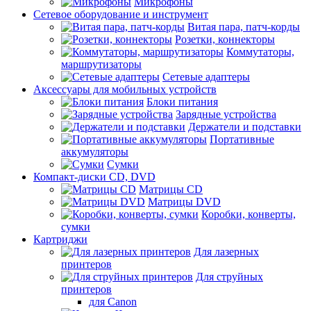
Микрофоны
Сетевое оборудование и инструмент
Витая пара, патч-корды
Розетки, коннекторы
Коммутаторы,
маршрутизаторы
Сетевые адаптеры
Аксессуары для мобильных устройств
Блоки питания
Зарядные устройства
Держатели и подставки
Портативные
аккумуляторы
Сумки
Компакт-диски CD, DVD
Матрицы CD
Матрицы DVD
Коробки, конверты,
сумки
Картриджи
Для лазерных
принтеров
Для струйных
принтеров
для Canon