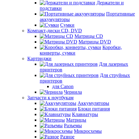
Держатели и
подставки
Портативные
аккумуляторы
Сумки
Компакт-диски CD, DVD
Матрицы CD
Матрицы DVD
Коробки,
конверты, сумки
Картриджи
Для лазерных
принтеров
Для струйных
принтеров
для Canon
Чернила
Запчасти к ноутбукам
Аккумуляторы
Блоки питания
Клавиатуры
Матрицы
Разъемы
Микросхемы
Разное