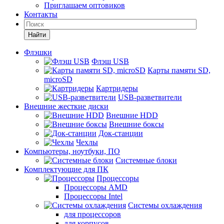
Приглашаем оптовиков
Контакты
Найти
Флэшки
Флэш USB
Карты памяти SD,
microSD
Картридеры
USB-разветвители
Внешние жесткие диски
Внешние HDD
Внешние боксы
Док-станции
Чехлы
Компьютеры, ноутбуки, ПО
Системные блоки
Комплектующие для ПК
Процессоры
Процессоры AMD
Процессоры Intel
Системы охлаждения
для процессоров
для корпусов