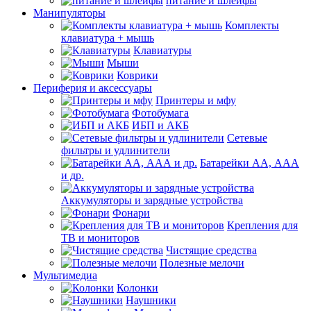
питание и шлейфы
Манипуляторы
Комплекты
клавиатура + мышь
Клавиатуры
Мыши
Коврики
Периферия и аксессуары
Принтеры и мфу
Фотобумага
ИБП и АКБ
Сетевые
фильтры и удлинители
Батарейки АА, ААА
и др.
Аккумуляторы и зарядные устройства
Фонари
Крепления для
ТВ и мониторов
Чистящие средства
Полезные мелочи
Мультимедиа
Колонки
Наушники