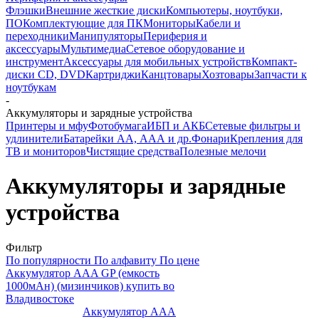
Флэшки
Внешние жесткие диски
Компьютеры, ноутбуки,
ПО
Комплектующие для ПК
Мониторы
Кабели и
переходники
Манипуляторы
Периферия и
аксессуары
Мультимедиа
Сетевое оборудование и
инструмент
Аксессуары для мобильных устройств
Компакт-
диски CD, DVD
Картриджи
Канцтовары
Хозтовары
Запчасти к
ноутбукам
-
Аккумуляторы и зарядные устройства
Принтеры и мфу
Фотобумага
ИБП и АКБ
Сетевые фильтры и
удлинители
Батарейки АА, ААА и др.
Фонари
Крепления для
ТВ и мониторов
Чистящие средства
Полезные мелочи
Аккумуляторы и зарядные
устройства
Фильтр
По популярности
По алфавиту
По цене
Аккумулятор ААA GP (емкость
1000мАн) (мизинчиков) купить во
Владивостоке
Аккумулятор ААA