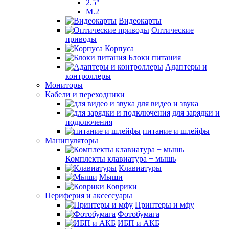
2.5"
M.2
Видеокарты
Оптические
приводы
Корпуса
Блоки питания
Адаптеры и
контроллеры
Мониторы
Кабели и переходники
для видео и звука
для зарядки и
подключения
питание и шлейфы
Манипуляторы
Комплекты клавиатура + мышь
Клавиатуры
Мыши
Коврики
Периферия и аксессуары
Принтеры и мфу
Фотобумага
ИБП и АКБ