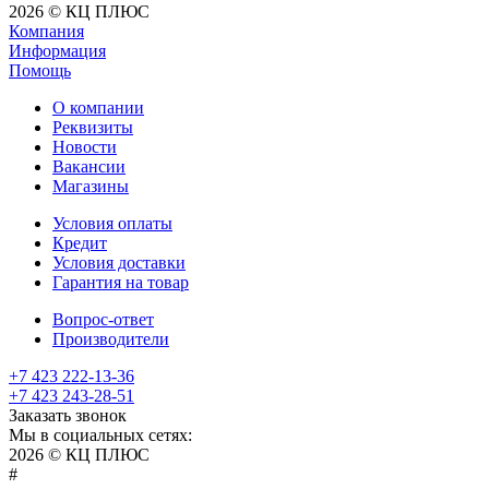
2026 © КЦ ПЛЮС
Компания
Информация
Помощь
О компании
Реквизиты
Новости
Вакансии
Магазины
Условия оплаты
Кредит
Условия доставки
Гарантия на товар
Вопрос-ответ
Производители
+7 423 222-13-36
+7 423 243-28-51
Заказать звонок
Мы в социальных сетях:
2026 © КЦ ПЛЮС
sexvediose
troll
hindiporno
kutta
bangalore
kiasa
bhabhi
america
kowalski
remonster
bf
bulu
nepali
#
سكس
سالب