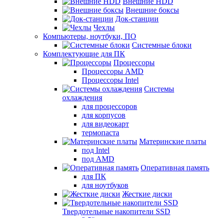
Внешние HDD
Внешние боксы
Док-станции
Чехлы
Компьютеры, ноутбуки, ПО
Системные блоки
Комплектующие для ПК
Процессоры
Процессоры AMD
Процессоры Intel
Системы
охлаждения
для процессоров
для корпусов
для видеокарт
термопаста
Материнские платы
под Intel
под AMD
Оперативная память
для ПК
для ноутбуков
Жесткие диски
Твердотельные накопители SSD