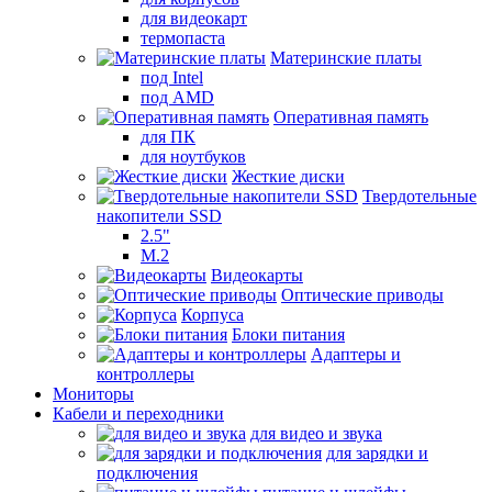
для видеокарт
термопаста
Материнские платы
под Intel
под AMD
Оперативная память
для ПК
для ноутбуков
Жесткие диски
Твердотельные
накопители SSD
2.5"
M.2
Видеокарты
Оптические приводы
Корпуса
Блоки питания
Адаптеры и
контроллеры
Мониторы
Кабели и переходники
для видео и звука
для зарядки и
подключения