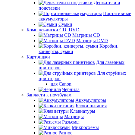
Держатели и
подставки
Портативные
аккумуляторы
Сумки
Компакт-диски CD, DVD
Матрицы CD
Матрицы DVD
Коробки,
конверты, сумки
Картриджи
Для лазерных
принтеров
Для струйных
принтеров
для Canon
Чернила
Запчасти к ноутбукам
Аккумуляторы
Блоки питания
Клавиатуры
Матрицы
Разъемы
Микросхемы
Разное