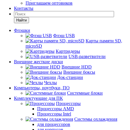
Приглашаем оптовиков
Контакты
Найти
Флэшки
Флэш USB
Карты памяти SD,
microSD
Картридеры
USB-разветвители
Внешние жесткие диски
Внешние HDD
Внешние боксы
Док-станции
Чехлы
Компьютеры, ноутбуки, ПО
Системные блоки
Комплектующие для ПК
Процессоры
Процессоры AMD
Процессоры Intel
Системы охлаждения
для процессоров
для корпусов