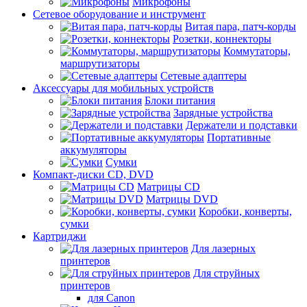
Микрофоны
Сетевое оборудование и инструмент
Витая пара, патч-корды
Розетки, коннекторы
Коммутаторы,
маршрутизаторы
Сетевые адаптеры
Аксессуары для мобильных устройств
Блоки питания
Зарядные устройства
Держатели и подставки
Портативные
аккумуляторы
Сумки
Компакт-диски CD, DVD
Матрицы CD
Матрицы DVD
Коробки, конверты,
сумки
Картриджи
Для лазерных
принтеров
Для струйных
принтеров
для Canon