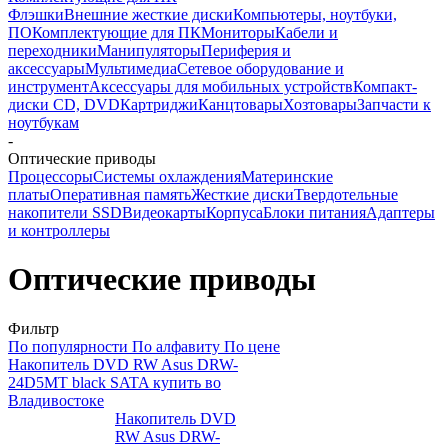
Флэшки
Внешние жесткие диски
Компьютеры, ноутбуки,
ПО
Комплектующие для ПК
Мониторы
Кабели и
переходники
Манипуляторы
Периферия и
аксессуары
Мультимедиа
Сетевое оборудование и
инструмент
Аксессуары для мобильных устройств
Компакт-
диски CD, DVD
Картриджи
Канцтовары
Хозтовары
Запчасти к
ноутбукам
-
Оптические приводы
Процессоры
Системы охлаждения
Материнские
платы
Оперативная память
Жесткие диски
Твердотельные
накопители SSD
Видеокарты
Корпуса
Блоки питания
Адаптеры
и контроллеры
Оптические приводы
Фильтр
По популярности
По алфавиту
По цене
Накопитель DVD RW Asus DRW-
24D5MT black SATA купить во
Владивостоке
Накопитель DVD
RW Asus DRW-