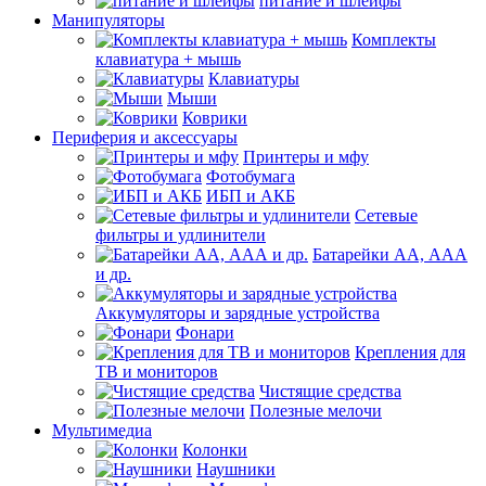
питание и шлейфы
Манипуляторы
Комплекты
клавиатура + мышь
Клавиатуры
Мыши
Коврики
Периферия и аксессуары
Принтеры и мфу
Фотобумага
ИБП и АКБ
Сетевые
фильтры и удлинители
Батарейки АА, ААА
и др.
Аккумуляторы и зарядные устройства
Фонари
Крепления для
ТВ и мониторов
Чистящие средства
Полезные мелочи
Мультимедиа
Колонки
Наушники