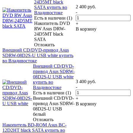
24D5MT black
2 400
руб.
SATA купить во
-
Владивостоке
Есть в наличии (1)
Накопитель DVD
+
RW Asus DRW-
В корзину
24D5MT black
SATA
Отложить
Внешний CD/DVD-привод Asus
SDRW-08D2S-U USB white купить
во Владивостоке
Внешний CD/DVD-
привод Asus SDRW-
08D2S-U USB white
3 400
руб.
купить во
-
Владивостоке
Есть в наличии (1)
Внешний CD/DVD-
+
привод Asus SDRW-
В корзину
08D2S-U USB
белый
Отложить
Накопитель BD-ROM Asus BC-
12D2HT black SATA купить во