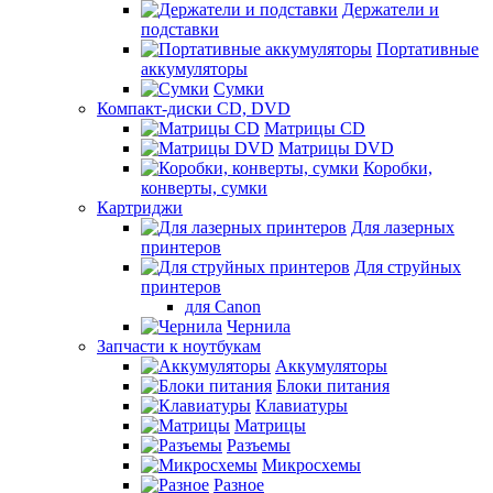
Держатели и
подставки
Портативные
аккумуляторы
Сумки
Компакт-диски CD, DVD
Матрицы CD
Матрицы DVD
Коробки,
конверты, сумки
Картриджи
Для лазерных
принтеров
Для струйных
принтеров
для Canon
Чернила
Запчасти к ноутбукам
Аккумуляторы
Блоки питания
Клавиатуры
Матрицы
Разъемы
Микросхемы
Разное