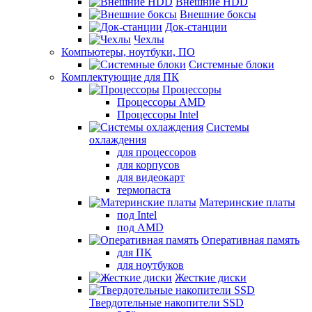
Внешние HDD
Внешние боксы
Док-станции
Чехлы
Компьютеры, ноутбуки, ПО
Системные блоки
Комплектующие для ПК
Процессоры
Процессоры AMD
Процессоры Intel
Системы
охлаждения
для процессоров
для корпусов
для видеокарт
термопаста
Материнские платы
под Intel
под AMD
Оперативная память
для ПК
для ноутбуков
Жесткие диски
Твердотельные накопители SSD