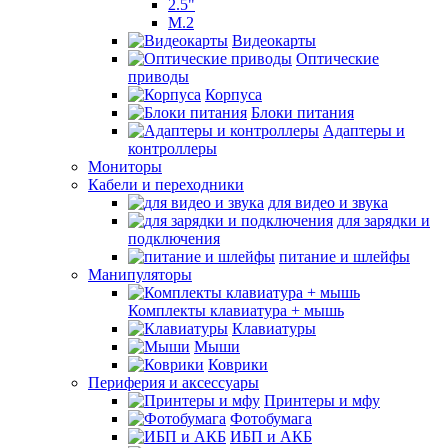
2.5"
M.2
Видеокарты
Оптические
приводы
Корпуса
Блоки питания
Адаптеры и
контроллеры
Мониторы
Кабели и переходники
для видео и звука
для зарядки и
подключения
питание и шлейфы
Манипуляторы
Комплекты клавиатура + мышь
Клавиатуры
Мыши
Коврики
Периферия и аксессуары
Принтеры и мфу
Фотобумага
ИБП и АКБ