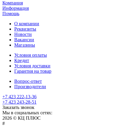
Компания
Информация
Помощь
О компании
Реквизиты
Новости
Вакансии
Магазины
Условия оплаты
Кредит
Условия доставки
Гарантия на товар
Вопрос-ответ
Производители
+7 423 222-13-36
+7 423 243-28-51
Заказать звонок
Мы в социальных сетях:
2026 © КЦ ПЛЮС
sexvediose
troll
hindiporno
kutta
bangalore
kiasa
bhabhi
america
kowalski
remonster
bf
bulu
nepali
#
سكس
سالب
pornostorage.net
nadimar
coxhamster.mobi
ladki
sex
hentai
ki
ammayi
page
hentai
film
pichr
movie
فلام
متناك