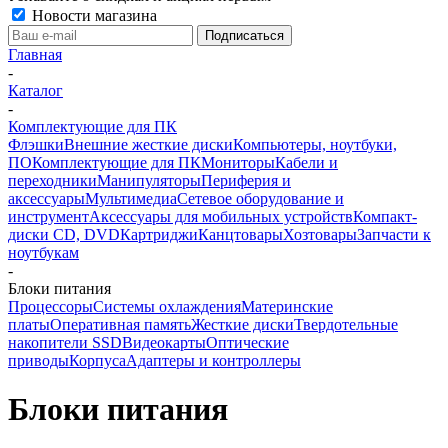
Новости магазина
Главная
-
Каталог
-
Комплектующие для ПК
Флэшки
Внешние жесткие диски
Компьютеры, ноутбуки,
ПО
Комплектующие для ПК
Мониторы
Кабели и
переходники
Манипуляторы
Периферия и
аксессуары
Мультимедиа
Сетевое оборудование и
инструмент
Аксессуары для мобильных устройств
Компакт-
диски CD, DVD
Картриджи
Канцтовары
Хозтовары
Запчасти к
ноутбукам
-
Блоки питания
Процессоры
Системы охлаждения
Материнские
платы
Оперативная память
Жесткие диски
Твердотельные
накопители SSD
Видеокарты
Оптические
приводы
Корпуса
Адаптеры и контроллеры
Блоки питания