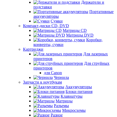
Держатели и
подставки
Портативные
аккумуляторы
Сумки
Компакт-диски CD, DVD
Матрицы CD
Матрицы DVD
Коробки,
конверты, сумки
Картриджи
Для лазерных
принтеров
Для струйных
принтеров
для Canon
Чернила
Запчасти к ноутбукам
Аккумуляторы
Блоки питания
Клавиатуры
Матрицы
Разъемы
Микросхемы
Разное