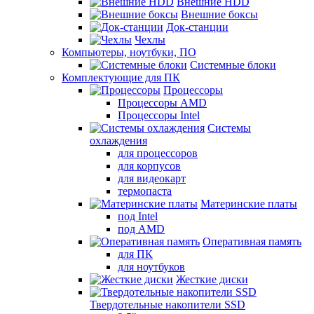
Внешние HDD
Внешние боксы
Док-станции
Чехлы
Компьютеры, ноутбуки, ПО
Системные блоки
Комплектующие для ПК
Процессоры
Процессоры AMD
Процессоры Intel
Системы
охлаждения
для процессоров
для корпусов
для видеокарт
термопаста
Материнские платы
под Intel
под AMD
Оперативная память
для ПК
для ноутбуков
Жесткие диски
Твердотельные накопители SSD