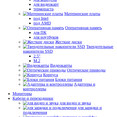
для видеокарт
термопаста
Материнские платы
под Intel
под AMD
Оперативная память
для ПК
для ноутбуков
Жесткие диски
Твердотельные
накопители SSD
2.5"
M.2
Видеокарты
Оптические приводы
Корпуса
Блоки питания
Адаптеры и
контроллеры
Мониторы
Кабели и переходники
для видео и звука
для зарядки и
подключения