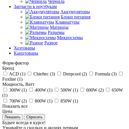
Чернила
Запчасти к ноутбукам
Аккумуляторы
Блоки питания
Клавиатуры
Матрицы
Разъемы
Микросхемы
Разное
Хозтовары
Канцтовары
Форм-фактор
Бренд
ACD (
1
)
Chieftec (
3
)
Deepcool (
2
)
Formula (
3
)
Foxline (
1
)
Мощность, Ватт
300W (
1
)
400W (
1
)
500W (
1
)
600W (
2
)
650W
(
1
)
700W (
2
)
800W (
1
)
850W (
1
)
Показать все
Цена
Сбросить
Будьте всегда в курсе!
Узнавайте о скидках и акциях первым