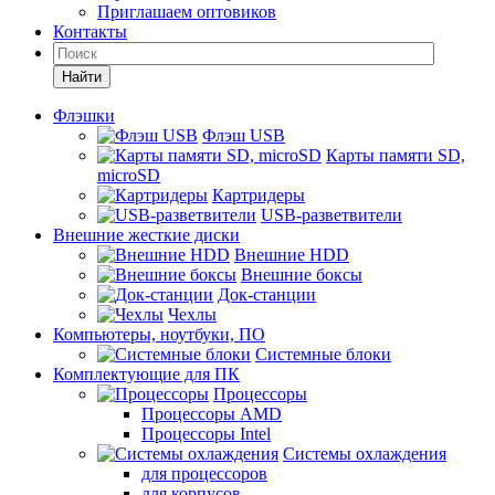
Приглашаем оптовиков
Контакты
Найти
Флэшки
Флэш USB
Карты памяти SD,
microSD
Картридеры
USB-разветвители
Внешние жесткие диски
Внешние HDD
Внешние боксы
Док-станции
Чехлы
Компьютеры, ноутбуки, ПО
Системные блоки
Комплектующие для ПК
Процессоры
Процессоры AMD
Процессоры Intel
Системы охлаждения
для процессоров
для корпусов