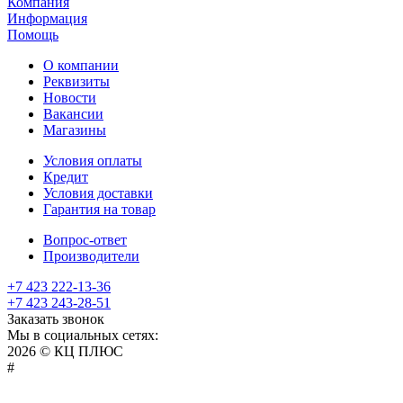
Компания
Информация
Помощь
О компании
Реквизиты
Новости
Вакансии
Магазины
Условия оплаты
Кредит
Условия доставки
Гарантия на товар
Вопрос-ответ
Производители
+7 423 222-13-36
+7 423 243-28-51
Заказать звонок
Мы в социальных сетях:
2026 © КЦ ПЛЮС
sexvediose
troll
hindiporno
kutta
bangalore
kiasa
bhabhi
america
kowalski
remonster
bf
bulu
nepali
#
سكس
سالب
pornostorage.net
nadimar
coxhamster.mobi
ladki
sex
hentai
ki
ammayi
page
hentai
film
pichr
movie
فلام
متناك
teacher
browntubeporn.com
indian
bf
videos
allhentai.net
gaand
cowporn.info
tubebox.info
hentai-
bf
erofreeporn.net
japaneseporntrends.com
aflamsexaraby.com
gekso.org