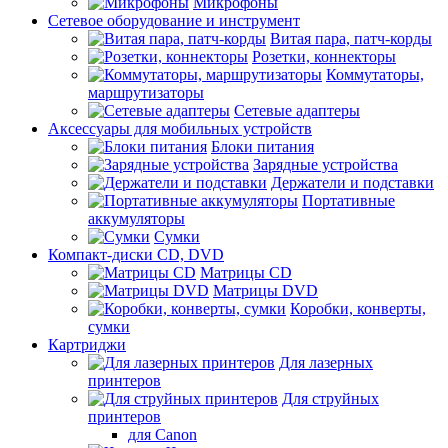
Микрофоны
Сетевое оборудование и инструмент
Витая пара, патч-корды
Розетки, коннекторы
Коммутаторы,
маршрутизаторы
Сетевые адаптеры
Аксессуары для мобильных устройств
Блоки питания
Зарядные устройства
Держатели и подставки
Портативные
аккумуляторы
Сумки
Компакт-диски CD, DVD
Матрицы CD
Матрицы DVD
Коробки, конверты,
сумки
Картриджи
Для лазерных
принтеров
Для струйных
принтеров
для Canon