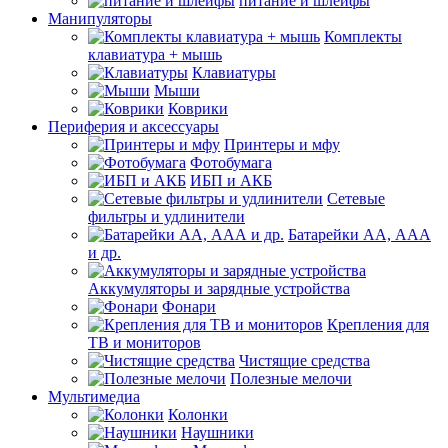
питание и шлейфы
Манипуляторы
Комплекты
клавиатура + мышь
Клавиатуры
Мыши
Коврики
Периферия и аксессуары
Принтеры и мфу
Фотобумага
ИБП и АКБ
Сетевые
фильтры и удлинители
Батарейки АА, ААА
и др.
Аккумуляторы и зарядные устройства
Фонари
Крепления для
ТВ и мониторов
Чистящие средства
Полезные мелочи
Мультимедиа
Колонки
Наушники