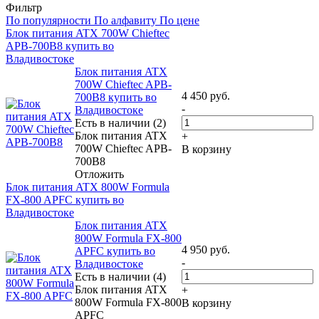
Фильтр
По популярности
По алфавиту
По цене
Блок питания ATX 700W Chieftec
APB-700B8 купить во
Владивостоке
Блок питания ATX
700W Chieftec APB-
4 450
руб.
700B8 купить во
-
Владивостоке
Есть в наличии (2)
Блок питания ATX
+
700W Chieftec APB-
В корзину
700B8
Отложить
Блок питания ATX 800W Formula
FX-800 APFC купить во
Владивостоке
Блок питания ATX
800W Formula FX-800
4 950
руб.
APFC купить во
-
Владивостоке
Есть в наличии (4)
Блок питания ATX
+
800W Formula FX-800
В корзину
APFC