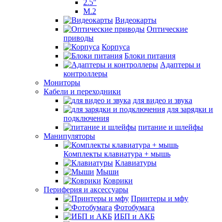
2.5"
M.2
Видеокарты
Оптические
приводы
Корпуса
Блоки питания
Адаптеры и
контроллеры
Мониторы
Кабели и переходники
для видео и звука
для зарядки и
подключения
питание и шлейфы
Манипуляторы
Комплекты клавиатура + мышь
Клавиатуры
Мыши
Коврики
Периферия и аксессуары
Принтеры и мфу
Фотобумага
ИБП и АКБ