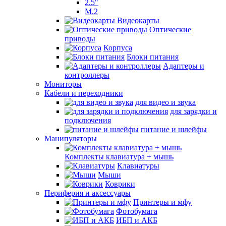
2.5"
M.2
Видеокарты
Оптические
приводы
Корпуса
Блоки питания
Адаптеры и
контроллеры
Мониторы
Кабели и переходники
для видео и звука
для зарядки и
подключения
питание и шлейфы
Манипуляторы
Комплекты клавиатура + мышь
Клавиатуры
Мыши
Коврики
Периферия и аксессуары
Принтеры и мфу
Фотобумага
ИБП и АКБ