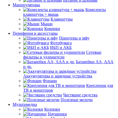
питание и шлейфы
Манипуляторы
Комплекты
клавиатура + мышь
Клавиатуры
Мыши
Коврики
Периферия и аксессуары
Принтеры и мфу
Фотобумага
ИБП и АКБ
Сетевые
фильтры и удлинители
Батарейки АА, ААА
и др.
Аккумуляторы и зарядные устройства
Фонари
Крепления для
ТВ и мониторов
Чистящие средства
Полезные мелочи
Мультимедиа
Колонки
Наушники