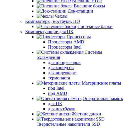
Внешние HDD
Внешние боксы
Док-станции
Чехлы
Компьютеры, ноутбуки, ПО
Системные блоки
Комплектующие для ПК
Процессоры
Процессоры AMD
Процессоры Intel
Системы
охлаждения
для процессоров
для корпусов
для видеокарт
термопаста
Материнские платы
под Intel
под AMD
Оперативная память
для ПК
для ноутбуков
Жесткие диски
Твердотельные накопители SSD