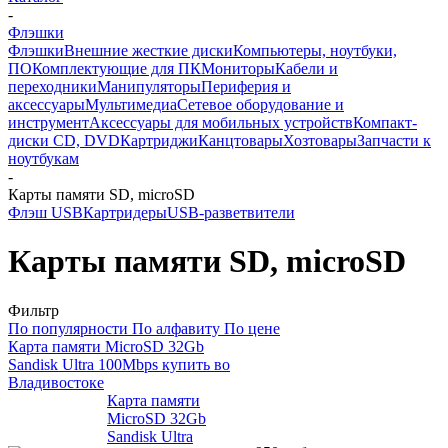
-
Флэшки
Флэшки
Внешние жесткие диски
Компьютеры, ноутбуки,
ПО
Комплектующие для ПК
Мониторы
Кабели и
переходники
Манипуляторы
Периферия и
аксессуары
Мультимедиа
Сетевое оборудование и
инструмент
Аксессуары для мобильных устройств
Компакт-
диски CD, DVD
Картриджи
Канцтовары
Хозтовары
Запчасти к
ноутбукам
-
Карты памяти SD, microSD
Флэш USB
Картридеры
USB-разветвители
Карты памяти SD, microSD
Фильтр
По популярности
По алфавиту
По цене
Карта памяти MicroSD 32Gb
Sandisk Ultra 100Mbps купить во
Владивостоке
Карта памяти
MicroSD 32Gb
Sandisk Ultra