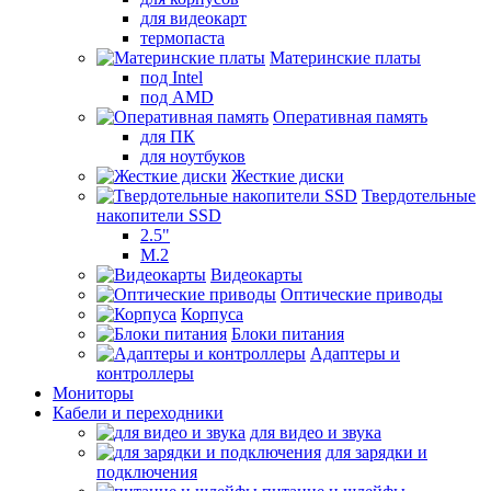
для видеокарт
термопаста
Материнские платы
под Intel
под AMD
Оперативная память
для ПК
для ноутбуков
Жесткие диски
Твердотельные
накопители SSD
2.5"
M.2
Видеокарты
Оптические приводы
Корпуса
Блоки питания
Адаптеры и
контроллеры
Мониторы
Кабели и переходники
для видео и звука
для зарядки и
подключения