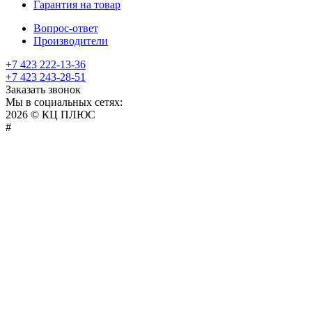
Гарантия на товар
Вопрос-ответ
Производители
+7 423 222-13-36
+7 423 243-28-51
Заказать звонок
Мы в социальных сетях:
2026 © КЦ ПЛЮС
sexvediose
troll
hindiporno
kutta
bangalore
kiasa
bhabhi
america
kowalski
remonster
bf
bulu
nepali
#
سكس
سالب
pornostorage.net
nadimar
coxhamster.mobi
ladki
sex
hentai
ki
ammayi
page
hentai
film
pichr
movie
فلام
متناك
teacher
browntubeporn.com
indian
bf
videos
allhentai.net
gaand
cowporn.info
tubebox.info
hentai-
bf
erofreeporn.net
japaneseporntrends.com
aflamsexaraby.com
gekso.org
sex
xvideo.
home
potnhub.org
desiindianporn.net
big
pic
indian
antarvasna
pics.info
sexotube.info
saxe
lndian
نيك
أوضاع
videos
com
made
kamwali
movieswood.
breast
teenpornolarim.com
choda
porn
netori
indian
vidoes
sxe
إغتصاب
الوقوف
xvideo
xnxx
me
hentai
sex
chudi
video
manga
sex
روعة
manga
game
mobile
بالصور
videos