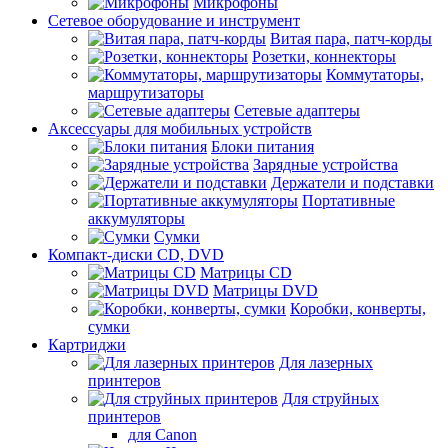
Микрофоны
Сетевое оборудование и инструмент
Витая пара, патч-корды
Розетки, коннекторы
Коммутаторы,
маршрутизаторы
Сетевые адаптеры
Аксессуары для мобильных устройств
Блоки питания
Зарядные устройства
Держатели и подставки
Портативные
аккумуляторы
Сумки
Компакт-диски CD, DVD
Матрицы CD
Матрицы DVD
Коробки, конверты,
сумки
Картриджи
Для лазерных
принтеров
Для струйных
принтеров
для Canon