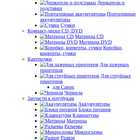
Держатели и
подставки
Портативные
аккумуляторы
Сумки
Компакт-диски CD, DVD
Матрицы CD
Матрицы DVD
Коробки,
конверты, сумки
Картриджи
Для лазерных
принтеров
Для струйных
принтеров
для Canon
Чернила
Запчасти к ноутбукам
Аккумуляторы
Блоки питания
Клавиатуры
Матрицы
Разъемы
Микросхемы
Разное