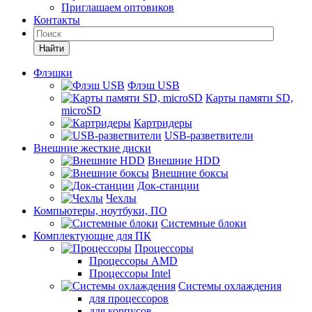
Приглашаем оптовиков
Контакты
Найти
Флэшки
Флэш USB
Карты памяти SD,
microSD
Картридеры
USB-разветвители
Внешние жесткие диски
Внешние HDD
Внешние боксы
Док-станции
Чехлы
Компьютеры, ноутбуки, ПО
Системные блоки
Комплектующие для ПК
Процессоры
Процессоры AMD
Процессоры Intel
Системы охлаждения
для процессоров
для корпусов