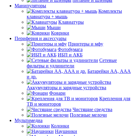
питание и шлейфы
Манипуляторы
Комплекты
клавиатура + мышь
Клавиатуры
Мыши
Коврики
Периферия и аксессуары
Принтеры и мфу
Фотобумага
ИБП и АКБ
Сетевые
фильтры и удлинители
Батарейки АА, ААА
и др.
Аккумуляторы и зарядные устройства
Фонари
Крепления для
ТВ и мониторов
Чистящие средства
Полезные мелочи
Мультимедиа
Колонки
Наушники