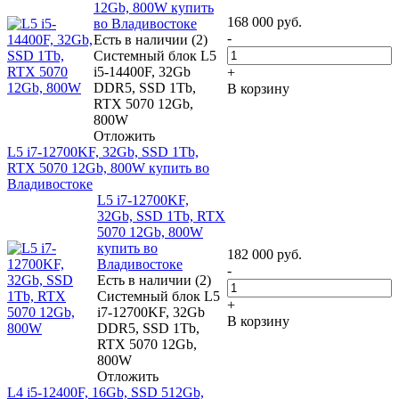
12Gb, 800W купить
168 000
руб.
во Владивостоке
-
Есть в наличии (2)
Системный блок L5
i5-14400F, 32Gb
+
DDR5, SSD 1Tb,
В корзину
RTX 5070 12Gb,
800W
Отложить
L5 i7-12700KF, 32Gb, SSD 1Tb,
RTX 5070 12Gb, 800W купить во
Владивостоке
L5 i7-12700KF,
32Gb, SSD 1Tb, RTX
5070 12Gb, 800W
купить во
182 000
руб.
Владивостоке
-
Есть в наличии (2)
Системный блок L5
+
i7-12700KF, 32Gb
В корзину
DDR5, SSD 1Tb,
RTX 5070 12Gb,
800W
Отложить
L4 i5-12400F, 16Gb, SSD 512Gb,