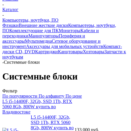
-
Каталог
-
Компьютеры, ноутбуки, ПО
Флэшки
Внешние жесткие диски
Компьютеры, ноутбуки,
ПО
Комплектующие для ПК
Мониторы
Кабели и
переходники
Манипуляторы
Периферия и
аксессуары
Мультимедиа
Сетевое оборудование и
инструмент
Аксессуары для мобильных устройств
Компакт-
диски CD, DVD
Картриджи
Канцтовары
Хозтовары
Запчасти к
ноутбукам
-
Системные блоки
Системные блоки
Фильтр
По популярности
По алфавиту
По цене
L5 i5-14400F, 32Gb, SSD 1Tb, RTX
5060 8Gb, 800W купить во
Владивостоке
L5 i5-14400F, 32Gb,
SSD 1Tb, RTX 5060
8Gb, 800W купить во
133 000
руб.