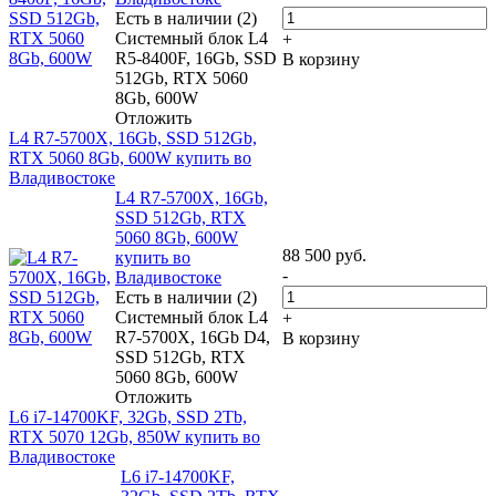
Есть в наличии (2)
Системный блок L4
+
R5-8400F, 16Gb, SSD
В корзину
512Gb, RTX 5060
8Gb, 600W
Отложить
L4 R7-5700X, 16Gb, SSD 512Gb,
RTX 5060 8Gb, 600W купить во
Владивостоке
L4 R7-5700X, 16Gb,
SSD 512Gb, RTX
5060 8Gb, 600W
88 500
руб.
купить во
-
Владивостоке
Есть в наличии (2)
Системный блок L4
+
R7-5700X, 16Gb D4,
В корзину
SSD 512Gb, RTX
5060 8Gb, 600W
Отложить
L6 i7-14700KF, 32Gb, SSD 2Tb,
RTX 5070 12Gb, 850W купить во
Владивостоке
L6 i7-14700KF,