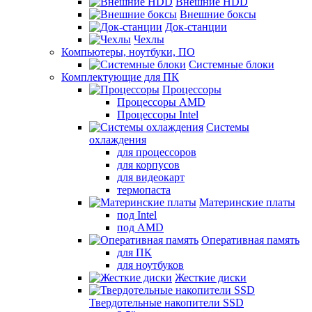
Внешние HDD
Внешние боксы
Док-станции
Чехлы
Компьютеры, ноутбуки, ПО
Системные блоки
Комплектующие для ПК
Процессоры
Процессоры AMD
Процессоры Intel
Системы
охлаждения
для процессоров
для корпусов
для видеокарт
термопаста
Материнские платы
под Intel
под AMD
Оперативная память
для ПК
для ноутбуков
Жесткие диски
Твердотельные накопители SSD