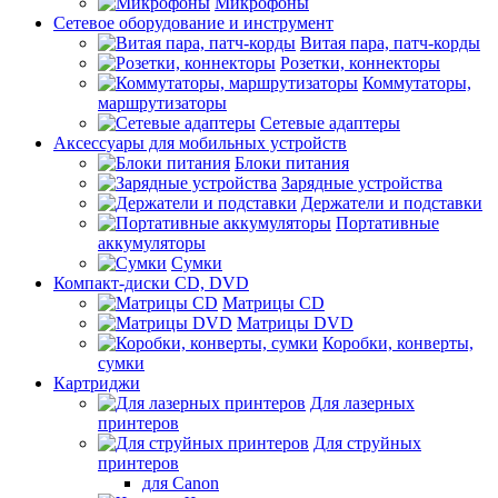
Микрофоны
Сетевое оборудование и инструмент
Витая пара, патч-корды
Розетки, коннекторы
Коммутаторы,
маршрутизаторы
Сетевые адаптеры
Аксессуары для мобильных устройств
Блоки питания
Зарядные устройства
Держатели и подставки
Портативные
аккумуляторы
Сумки
Компакт-диски CD, DVD
Матрицы CD
Матрицы DVD
Коробки, конверты,
сумки
Картриджи
Для лазерных
принтеров
Для струйных
принтеров
для Canon