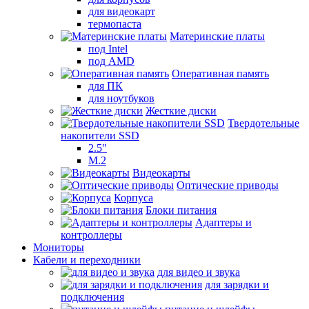
для видеокарт
термопаста
Материнские платы
под Intel
под AMD
Оперативная память
для ПК
для ноутбуков
Жесткие диски
Твердотельные
накопители SSD
2.5"
M.2
Видеокарты
Оптические приводы
Корпуса
Блоки питания
Адаптеры и
контроллеры
Мониторы
Кабели и переходники
для видео и звука
для зарядки и
подключения