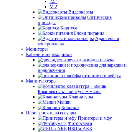
2.5"
M.2
Видеокарты
Оптические
приводы
Корпуса
Блоки питания
Адаптеры и
контроллеры
Мониторы
Кабели и переходники
для видео и звука
для зарядки и
подключения
питание и шлейфы
Манипуляторы
Комплекты клавиатура + мышь
Клавиатуры
Мыши
Коврики
Периферия и аксессуары
Принтеры и мфу
Фотобумага
ИБП и АКБ