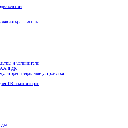
подключения
клавиатура + мышь
льтры и удлинители
АА и др.
муляторы и зарядные устройства
для ТВ и мониторов
орды