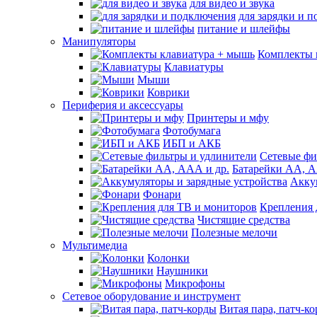
для видео и звука
для зарядки и 
питание и шлейфы
Манипуляторы
Комплекты 
Клавиатуры
Мыши
Коврики
Периферия и аксессуары
Принтеры и мфу
Фотобумага
ИБП и АКБ
Сетевые фи
Батарейки АА, А
Акку
Фонари
Крепления 
Чистящие средства
Полезные мелочи
Мультимедиа
Колонки
Наушники
Микрофоны
Сетевое оборудование и инструмент
Витая пара, патч-к