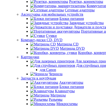
Розетки, коннекторы
Коммутатор
Сетевые адаптеры
Аксессуары для мобильных устройств
Блоки питания
Зарядные устройства
Держатели и подст
Портативные а
Сумки
Компакт-диски CD, DVD
Матрицы CD
Матрицы DVD
Коробки, конвер
Картриджи
Для лазерных при
Для струйных пр
для Canon
Чернила
Запчасти к ноутбукам
Аккумуляторы
Блоки питания
Клавиатуры
Матрицы
Разъемы
Микросхемы