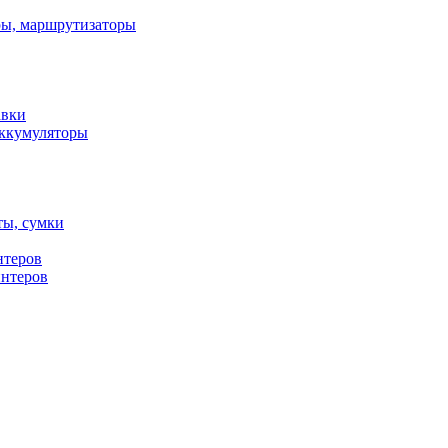
ы, маршрутизаторы
авки
ккумуляторы
ты, сумки
нтеров
интеров