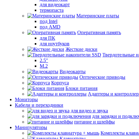
для видеокарт
термопаста
Материнские платы
под Intel
под AMD
Оперативная память
для ПК
для ноутбуков
Жесткие диски
Твердотельные 
2.5"
M.2
Видеокарты
Оптические приводы
Корпуса
Блоки питания
Адаптеры и контролле
Мониторы
Кабели и переходники
для видео и звука
для зарядки и подкл
питание и шлейфы
Манипуляторы
Комплекты клави
Клавиатуры