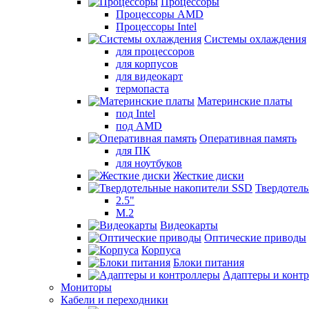
Процессоры
Процессоры AMD
Процессоры Intel
Системы охлаждения
для процессоров
для корпусов
для видеокарт
термопаста
Материнские платы
под Intel
под AMD
Оперативная память
для ПК
для ноутбуков
Жесткие диски
Твердотел
2.5"
M.2
Видеокарты
Оптические приводы
Корпуса
Блоки питания
Адаптеры и конт
Мониторы
Кабели и переходники