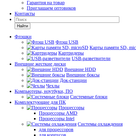
Гарантия на товар
Приглашаем оптовиков
Контакты
Найти
Флэшки
Флэш USB
Карты памяти SD, mi
Картридеры
USB-разветвители
Внешние жесткие диски
Внешние HDD
Внешние боксы
Док-станции
Чехлы
Компьютеры, ноутбуки, ПО
Системные блоки
Комплектующие для ПК
Процессоры
Процессоры AMD
Процессоры Intel
Системы охлаждения
для процессоров
для корпусов