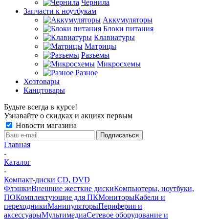
Чернила
Запчасти к ноутбукам
Аккумуляторы
Блоки питания
Клавиатуры
Матрицы
Разъемы
Микросхемы
Разное
Хозтовары
Канцтовары
Будьте всегда в курсе!
Узнавайте о скидках и акциях первым
Новости магазина
Главная
-
Каталог
-
Компакт-диски CD, DVD
Флэшки
Внешние жесткие диски
Компьютеры, ноутбуки,
ПО
Комплектующие для ПК
Мониторы
Кабели и
переходники
Манипуляторы
Периферия и
аксессуары
Мультимедиа
Сетевое оборудование и