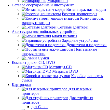
Микрофоны
Сетевое оборудование и инструмент
Витая пара, патч-корды
Розетки, коннекторы
Коммутаторы,
маршрутизаторы
Сетевые адаптеры
Аксессуары для мобильных устройств
Блоки питания
Зарядные устройства
Держатели и подставки
Портативные
аккумуляторы
Сумки
Компакт-диски CD, DVD
Матрицы CD
Матрицы DVD
Коробки, конверты,
сумки
Картриджи
Для лазерных
принтеров
Для струйных
принтеров
для Canon