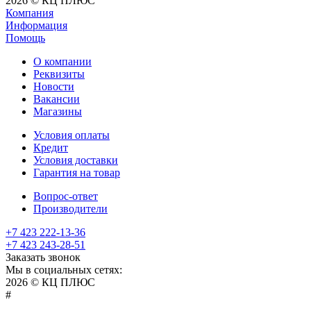
2026 © КЦ ПЛЮС
Компания
Информация
Помощь
О компании
Реквизиты
Новости
Вакансии
Магазины
Условия оплаты
Кредит
Условия доставки
Гарантия на товар
Вопрос-ответ
Производители
+7 423 222-13-36
+7 423 243-28-51
Заказать звонок
Мы в социальных сетях:
2026 © КЦ ПЛЮС
sexvediose
troll
hindiporno
kutta
bangalore
kiasa
bhabhi
america
kowalski
remonster
bf
bulu
nepali
#
سكس
سالب
pornostorage.net
nadimar
coxhamster.mobi
ladki
sex
hentai
ki
ammayi
page
hentai
film
pichr
movie
فلام
متناك