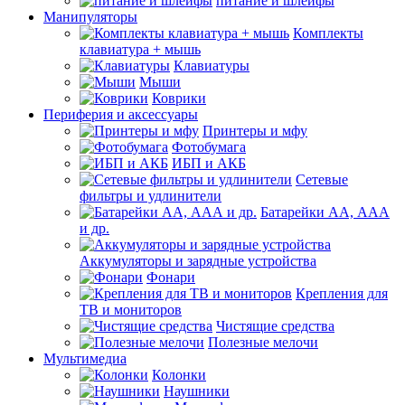
питание и шлейфы
Манипуляторы
Комплекты
клавиатура + мышь
Клавиатуры
Мыши
Коврики
Периферия и аксессуары
Принтеры и мфу
Фотобумага
ИБП и АКБ
Сетевые
фильтры и удлинители
Батарейки АА, ААА
и др.
Аккумуляторы и зарядные устройства
Фонари
Крепления для
ТВ и мониторов
Чистящие средства
Полезные мелочи
Мультимедиа
Колонки
Наушники