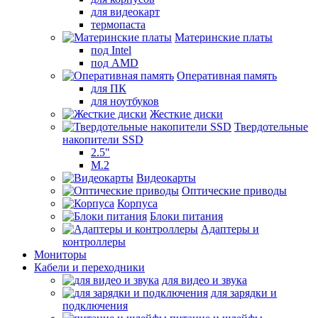
для видеокарт
термопаста
Материнские платы
под Intel
под AMD
Оперативная память
для ПК
для ноутбуков
Жесткие диски
Твердотельные
накопители SSD
2.5"
M.2
Видеокарты
Оптические приводы
Корпуса
Блоки питания
Адаптеры и
контроллеры
Мониторы
Кабели и переходники
для видео и звука
для зарядки и
подключения