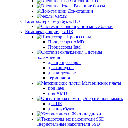
Внешние HDD
Внешние боксы
Док-станции
Чехлы
Компьютеры, ноутбуки, ПО
Системные блоки
Комплектующие для ПК
Процессоры
Процессоры AMD
Процессоры Intel
Системы
охлаждения
для процессоров
для корпусов
для видеокарт
термопаста
Материнские платы
под Intel
под AMD
Оперативная память
для ПК
для ноутбуков
Жесткие диски
Твердотельные накопители SSD