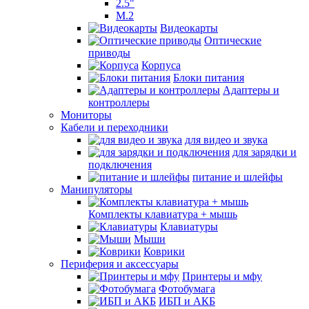
2.5"
M.2
Видеокарты
Оптические
приводы
Корпуса
Блоки питания
Адаптеры и
контроллеры
Мониторы
Кабели и переходники
для видео и звука
для зарядки и
подключения
питание и шлейфы
Манипуляторы
Комплекты клавиатура + мышь
Клавиатуры
Мыши
Коврики
Периферия и аксессуары
Принтеры и мфу
Фотобумага
ИБП и АКБ