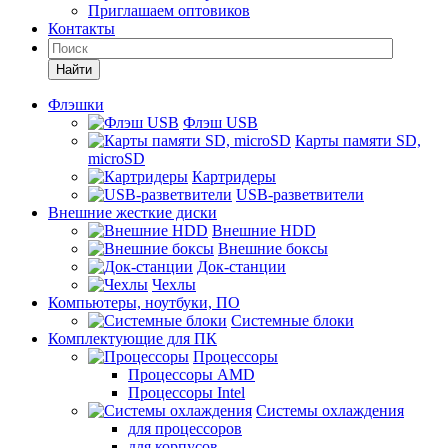
Приглашаем оптовиков
Контакты
Найти
Флэшки
Флэш USB
Карты памяти SD,
microSD
Картридеры
USB-разветвители
Внешние жесткие диски
Внешние HDD
Внешние боксы
Док-станции
Чехлы
Компьютеры, ноутбуки, ПО
Системные блоки
Комплектующие для ПК
Процессоры
Процессоры AMD
Процессоры Intel
Системы охлаждения
для процессоров
для корпусов