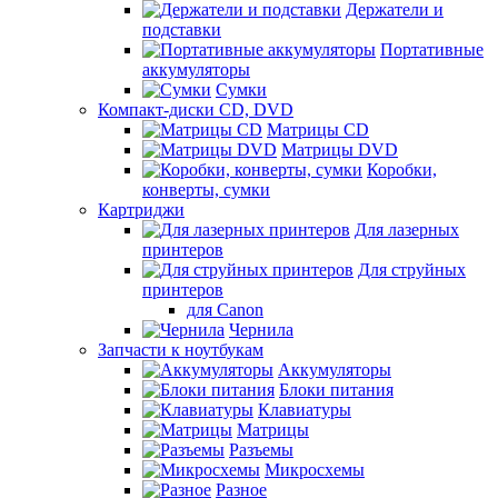
Держатели и
подставки
Портативные
аккумуляторы
Сумки
Компакт-диски CD, DVD
Матрицы CD
Матрицы DVD
Коробки,
конверты, сумки
Картриджи
Для лазерных
принтеров
Для струйных
принтеров
для Canon
Чернила
Запчасти к ноутбукам
Аккумуляторы
Блоки питания
Клавиатуры
Матрицы
Разъемы
Микросхемы
Разное