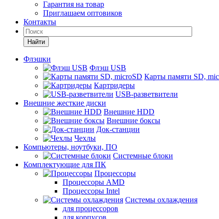
Гарантия на товар
Приглашаем оптовиков
Контакты
Найти
Флэшки
Флэш USB
Карты памяти SD, mi
Картридеры
USB-разветвители
Внешние жесткие диски
Внешние HDD
Внешние боксы
Док-станции
Чехлы
Компьютеры, ноутбуки, ПО
Системные блоки
Комплектующие для ПК
Процессоры
Процессоры AMD
Процессоры Intel
Системы охлаждения
для процессоров
для корпусов