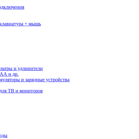
подключения
клавиатура + мышь
льтры и удлинители
АА и др.
муляторы и зарядные устройства
для ТВ и мониторов
орды