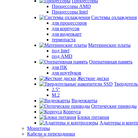
Процессоры
Процессоры AMD
Процессоры Intel
Системы охлаждения
для процессоров
для корпусов
для видеокарт
термопаста
Материнские платы
под Intel
под AMD
Оперативная память
для ПК
для ноутбуков
Жесткие диски
Твердотел
2.5"
M.2
Видеокарты
Оптические приводы
Корпуса
Блоки питания
Адаптеры и конт
Мониторы
Кабели и переходники