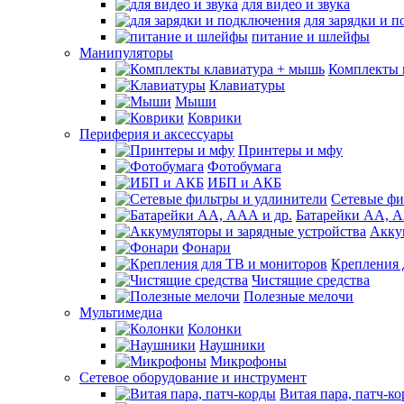
для видео и звука
для зарядки и 
питание и шлейфы
Манипуляторы
Комплекты 
Клавиатуры
Мыши
Коврики
Периферия и аксессуары
Принтеры и мфу
Фотобумага
ИБП и АКБ
Сетевые фи
Батарейки АА, А
Акку
Фонари
Крепления 
Чистящие средства
Полезные мелочи
Мультимедиа
Колонки
Наушники
Микрофоны
Сетевое оборудование и инструмент
Витая пара, патч-к