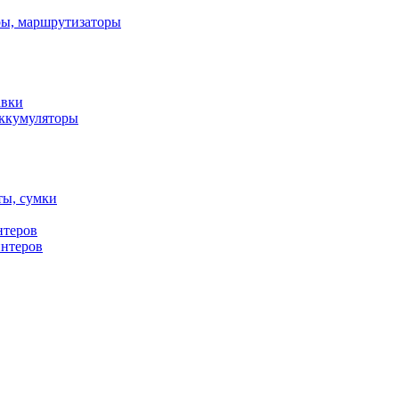
ы, маршрутизаторы
авки
ккумуляторы
ты, сумки
нтеров
интеров