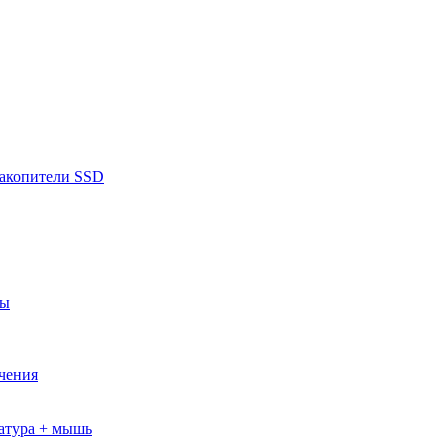
накопители SSD
ры
ючения
атура + мышь