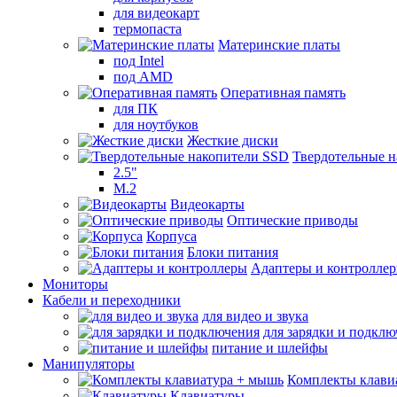
для видеокарт
термопаста
Материнские платы
под Intel
под AMD
Оперативная память
для ПК
для ноутбуков
Жесткие диски
Твердотельные 
2.5"
M.2
Видеокарты
Оптические приводы
Корпуса
Блоки питания
Адаптеры и контролле
Мониторы
Кабели и переходники
для видео и звука
для зарядки и подкл
питание и шлейфы
Манипуляторы
Комплекты клави
Клавиатуры