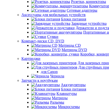
Розетки, коннекторы
Коммутатор
Сетевые адаптеры
Аксессуары для мобильных устройств
Блоки питания
Зарядные устройства
Держатели и подст
Портативные а
Сумки
Компакт-диски CD, DVD
Матрицы CD
Матрицы DVD
Коробки, конвер
Картриджи
Для лазерных при
Для струйных пр
для Canon
Чернила
Запчасти к ноутбукам
Аккумуляторы
Блоки питания
Клавиатуры
Матрицы
Разъемы
Микросхемы