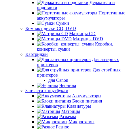
Держатели и
подставки
Портативные
аккумуляторы
Сумки
Компакт-диски CD, DVD
Матрицы CD
Матрицы DVD
Коробки,
конверты, сумки
Картриджи
Для лазерных
принтеров
Для струйных
принтеров
для Canon
Чернила
Запчасти к ноутбукам
Аккумуляторы
Блоки питания
Клавиатуры
Матрицы
Разъемы
Микросхемы
Разное