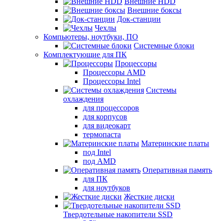
Внешние HDD
Внешние боксы
Док-станции
Чехлы
Компьютеры, ноутбуки, ПО
Системные блоки
Комплектующие для ПК
Процессоры
Процессоры AMD
Процессоры Intel
Системы
охлаждения
для процессоров
для корпусов
для видеокарт
термопаста
Материнские платы
под Intel
под AMD
Оперативная память
для ПК
для ноутбуков
Жесткие диски
Твердотельные накопители SSD