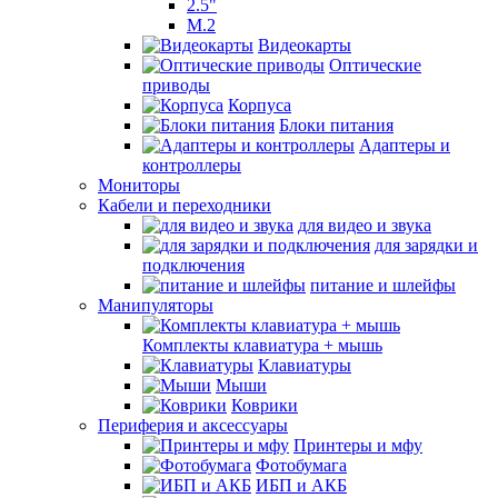
2.5"
M.2
Видеокарты
Оптические
приводы
Корпуса
Блоки питания
Адаптеры и
контроллеры
Мониторы
Кабели и переходники
для видео и звука
для зарядки и
подключения
питание и шлейфы
Манипуляторы
Комплекты клавиатура + мышь
Клавиатуры
Мыши
Коврики
Периферия и аксессуары
Принтеры и мфу
Фотобумага
ИБП и АКБ